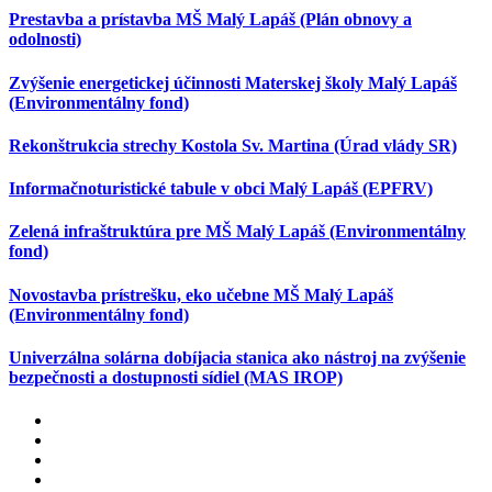
Prestavba a prístavba MŠ Malý Lapáš (Plán obnovy a
odolnosti)
Zvýšenie energetickej účinnosti Materskej školy Malý Lapáš
(Environmentálny fond)
Rekonštrukcia strechy Kostola Sv. Martina (Úrad vlády SR)
Informačnoturistické tabule v obci Malý Lapáš (EPFRV)
Zelená infraštruktúra pre MŠ Malý Lapáš (Environmentálny
fond)
Novostavba prístrešku, eko učebne MŠ Malý Lapáš
(Environmentálny fond)
Univerzálna solárna dobíjacia stanica ako nástroj na zvýšenie
bezpečnosti a dostupnosti sídiel (MAS IROP)