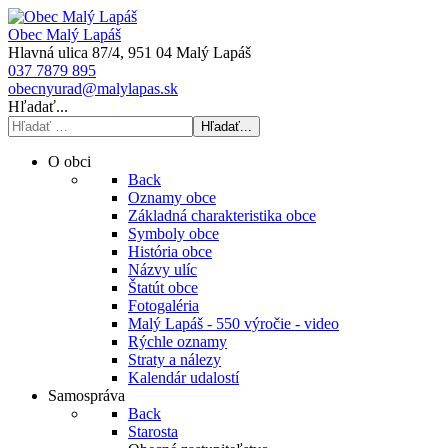
Obec Malý Lapáš
Hlavná ulica 87/4, 951 04 Malý Lapáš
037 7879 895
obecnyurad@malylapas.sk
Hľadať...
Hľadať...
O obci
Back
Oznamy obce
Základná charakteristika obce
Symboly obce
História obce
Názvy ulíc
Štatút obce
Fotogaléria
Malý Lapáš - 550 výročie - video
Rýchle oznamy
Straty a nálezy
Kalendár udalostí
Samospráva
Back
Starosta