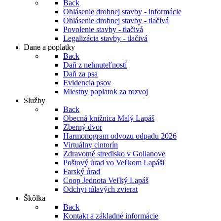
Back
Ohlásenie drobnej stavby - informácie
Ohlásenie drobnej stavby - tlačivá
Povolenie stavby - tlačivá
Legalizácia stavby - tlačivá
Dane a poplatky
Back
Daň z nehnuteľností
Daň za psa
Evidencia psov
Miestny poplatok za rozvoj
Služby
Back
Obecná knižnica Malý Lapáš
Zberný dvor
Harmonogram odvozu odpadu 2026
Virtuálny cintorín
Zdravotné stredisko v Golianove
Poštový úrad vo Veľkom Lapáši
Farský úrad
Coop Jednota Veľký Lapáš
Odchyt túlavých zvierat
Škôlka
Back
Kontakt a základné informácie