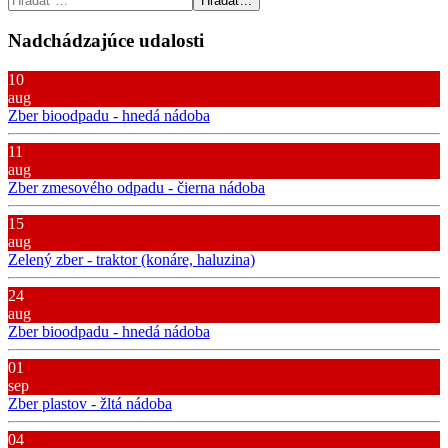
Hľadať...
Nadchádzajúce udalosti
10
aug
Zber bioodpadu - hnedá nádoba
11
aug
Zber zmesového odpadu - čierna nádoba
15
aug
Zelený zber - traktor (konáre, haluzina)
24
aug
Zber bioodpadu - hnedá nádoba
01
sep
Zber plastov - žltá nádoba
04