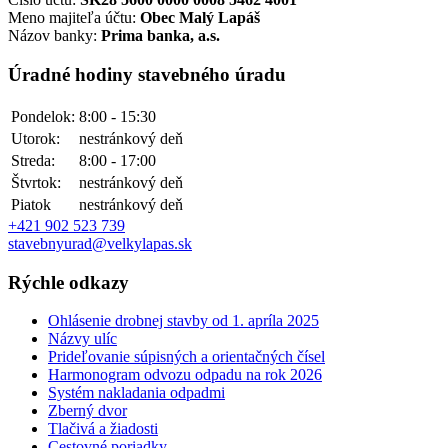
Meno majiteľa účtu:
Obec Malý Lapáš
Názov banky:
Prima banka, a.s.
Úradné hodiny stavebného úradu
Pondelok:
8:00 - 15:30
Utorok:
nestránkový deň
Streda:
8:00 - 17:00
Štvrtok:
nestránkový deň
Piatok
nestránkový deň
+421 902 523 739
stavebnyurad@velkylapas.sk
Rýchle odkazy
Ohlásenie drobnej stavby od 1. apríla 2025
Názvy ulíc
Prideľovanie súpisných a orientačných čísel
Harmonogram odvozu odpadu na rok 2026
Systém nakladania odpadmi
Zberný dvor
Tlačivá a žiadosti
Cestovné poriadky