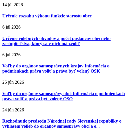
14 júl 2026
Určenie rozsahu výkonu funkcie starostu obce
6 júl 2026
Určenie volebných obvodov a počet poslancov obecného
zastupiteľstva, ktorý sa v nich má zvoliť
6 júl 2026
Voľby do orgánov samosprávnych krajov Informácia o
podmienkach práva voliť a práva byť volený OSK
25 jún 2026
Voľby do orgánov samosprávy obcí Informácia o podmienkach
práva voliť a práva byť volený OSO
24 jún 2026
Rozhodnutie predsedu Národnej rady Slovenskej republiky o
vyhlásení volieb do orgánov samosprávy obcí a o...