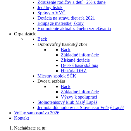
Združenie rodičov a detí - 2% z dane
Jedálny lístok
Správy o VVČ
Dotácia na stravu dieťaťa 2021
Edupage materskej školy
Hodnotenie aktualizačného vzdelávania
Organizácie
Back
Dobrovoľný hasičský zbor
Back
Základné informácie
Získané dotácie
Detská hasičská liga
História DHZ
Miestny spolok SČK
Dvor u rezbára
Back
Základné informácie
Výzvy k spolupráci
Stolnotenisový klub Malý Lapáš
Jednota dôchodcov na Slovensku Veľký Lapáš
Voľby samospráva 2026
Kontakt
Nachádzate sa tu: