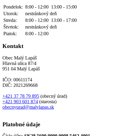
Pondelok:
8:00 - 12:00
13:00 - 15:00
Utorok:
nestránkový deň
Streda:
8:00 - 12:00
13:00 - 17:00
Štvrtok:
nestránkový deň
Piatok:
8:00 - 12:00
Kontakt
Obec Malý Lapáš
Hlavná ulica 87/4
951 04 Malý Lapáš
IČO: 00611174
DIČ: 2021269668
+421 37 78 79 895
(obecný úrad)
+421 903 601 874
(starosta)
obecnyurad@malylapas.sk
Platobné údaje
Číslo účtu:
SK28 5600 0000 0008 5462 4001