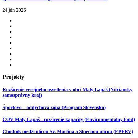
24 jún 2026
Projekty
Rozšírenie verejného osvetlenia v obci Malý Lapáš (Nitriansky
samosprávny kraj)
Športovo – oddychová zóna (Program Slovensko)
ČOV Malý Lapáš - rozšírenie kapacity (Environmentálny fond)
Chodník medzi ulicou Sv. Martina a Slnečnou ulicou (EPFRV)