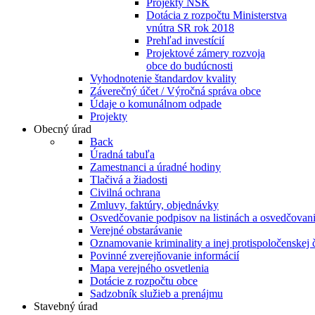
Projekty NSK
Dotácia z rozpočtu Ministerstva
vnútra SR rok 2018
Prehľad investícií
Projektové zámery rozvoja
obce do budúcnosti
Vyhodnotenie štandardov kvality
Záverečný účet / Výročná správa obce
Údaje o komunálnom odpade
Projekty
Obecný úrad
Back
Úradná tabuľa
Zamestnanci a úradné hodiny
Tlačivá a žiadosti
Civilná ochrana
Zmluvy, faktúry, objednávky
Osvedčovanie podpisov na listinách a osvedčovanie
Verejné obstarávanie
Oznamovanie kriminality a inej protispoločenskej 
Povinné zverejňovanie informácií
Mapa verejného osvetlenia
Dotácie z rozpočtu obce
Sadzobník služieb a prenájmu
Stavebný úrad