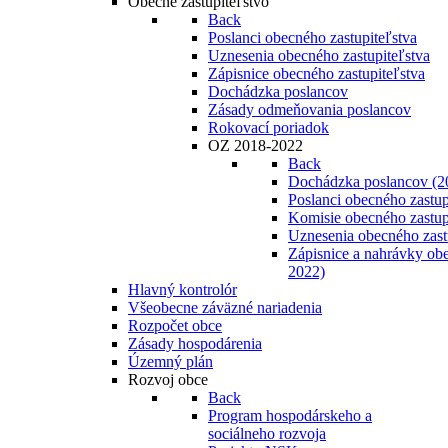
Obecné zastupiteľstvo
Back
Poslanci obecného zastupiteľstva
Uznesenia obecného zastupiteľstva
Zápisnice obecného zastupiteľstva
Dochádzka poslancov
Zásady odmeňovania poslancov
Rokovací poriadok
OZ 2018-2022
Back
Dochádzka poslancov (2
Poslanci obecného zastup
Komisie obecného zastup
Uznesenia obecného zast
Zápisnice a nahrávky obe
2022)
Hlavný kontrolór
Všeobecne záväzné nariadenia
Rozpočet obce
Zásady hospodárenia
Územný plán
Rozvoj obce
Back
Program hospodárskeho a
sociálneho rozvoja