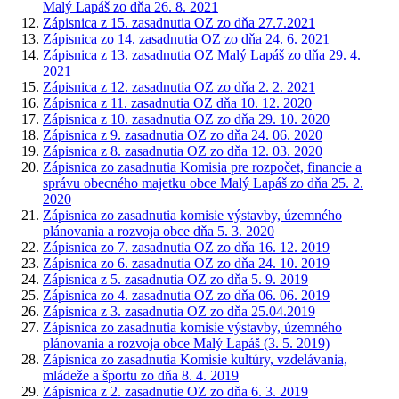
Malý Lapáš zo dňa 26. 8. 2021
Zápisnica z 15. zasadnutia OZ zo dňa 27.7.2021
Zápisnica zo 14. zasadnutia OZ zo dňa 24. 6. 2021
Zápisnica z 13. zasadnutia OZ Malý Lapáš zo dňa 29. 4.
2021
Zápisnica z 12. zasadnutia OZ zo dňa 2. 2. 2021
Zápisnica z 11. zasadnutia OZ dňa 10. 12. 2020
Zápisnica z 10. zasadnutia OZ zo dňa 29. 10. 2020
Zápisnica z 9. zasadnutia OZ zo dňa 24. 06. 2020
Zápisnica z 8. zasadnutia OZ zo dňa 12. 03. 2020
Zápisnica zo zasadnutia Komisia pre rozpočet, financie a
správu obecného majetku obce Malý Lapáš zo dňa 25. 2.
2020
Zápisnica zo zasadnutia komisie výstavby, územného
plánovania a rozvoja obce dňa 5. 3. 2020
Zápisnica zo 7. zasadnutia OZ zo dňa 16. 12. 2019
Zápisnica zo 6. zasadnutia OZ zo dňa 24. 10. 2019
Zápisnica z 5. zasadnutia OZ zo dňa 5. 9. 2019
Zápisnica zo 4. zasadnutia OZ zo dňa 06. 06. 2019
Zápisnica z 3. zasadnutia OZ zo dňa 25.04.2019
Zápisnica zo zasadnutia komisie výstavby, územného
plánovania a rozvoja obce Malý Lapáš (3. 5. 2019)
Zápisnica zo zasadnutia Komisie kultúry, vzdelávania,
mládeže a športu zo dňa 8. 4. 2019
Zápisnica z 2. zasadnutie OZ zo dňa 6. 3. 2019