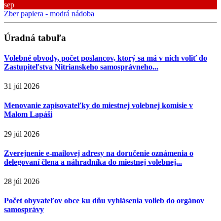
sep
Zber papiera - modrá nádoba
Úradná tabuľa
Volebné obvody, počet poslancov, ktorý sa má v nich voliť do
Zastupiteľstva Nitrianskeho samosprávneho...
31 júl 2026
Menovanie zapisovateľky do miestnej volebnej komisie v
Malom Lapáši
29 júl 2026
Zverejnenie e-mailovej adresy na doručenie oznámenia o
delegovaní člena a náhradníka do miestnej volebnej...
28 júl 2026
Počet obyvateľov obce ku dňu vyhlásenia volieb do orgánov
samosprávy