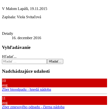
V Malom Lapáši, 19.11.2015
Zapísala: Viola Svitačová
Detaily
16. december 2016
Vyhľadávanie
Hľadať...
Hľadať...
Nadchádzajúce udalosti
10
aug
Zber bioodpadu - hnedá nádoba
11
aug
Zber zmesového odpadu - čierna nádoba