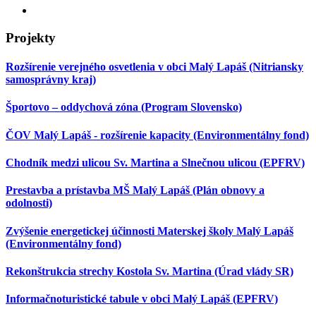
Projekty
Rozšírenie verejného osvetlenia v obci Malý Lapáš (Nitriansky
samosprávny kraj)
Športovo – oddychová zóna (Program Slovensko)
ČOV Malý Lapáš - rozšírenie kapacity (Environmentálny fond)
Chodník medzi ulicou Sv. Martina a Slnečnou ulicou (EPFRV)
Prestavba a prístavba MŠ Malý Lapáš (Plán obnovy a
odolnosti)
Zvýšenie energetickej účinnosti Materskej školy Malý Lapáš
(Environmentálny fond)
Rekonštrukcia strechy Kostola Sv. Martina (Úrad vlády SR)
Informačnoturistické tabule v obci Malý Lapáš (EPFRV)