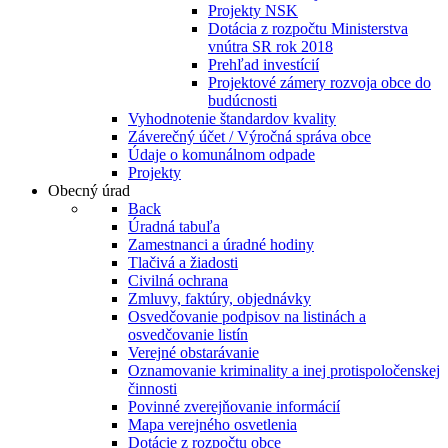
Projekty NSK
Dotácia z rozpočtu Ministerstva
vnútra SR rok 2018
Prehľad investícií
Projektové zámery rozvoja obce do
budúcnosti
Vyhodnotenie štandardov kvality
Záverečný účet / Výročná správa obce
Údaje o komunálnom odpade
Projekty
Obecný úrad
Back
Úradná tabuľa
Zamestnanci a úradné hodiny
Tlačivá a žiadosti
Civilná ochrana
Zmluvy, faktúry, objednávky
Osvedčovanie podpisov na listinách a
osvedčovanie listín
Verejné obstarávanie
Oznamovanie kriminality a inej protispoločenskej
činnosti
Povinné zverejňovanie informácií
Mapa verejného osvetlenia
Dotácie z rozpočtu obce