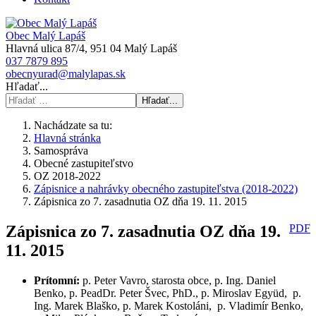
Obec Malý Lapáš
Hlavná ulica 87/4, 951 04 Malý Lapáš
037 7879 895
obecnyurad@malylapas.sk
Hľadať...
Hľadať...
Nachádzate sa tu:
Hlavná stránka
Samospráva
Obecné zastupiteľstvo
OZ 2018-2022
Zápisnice a nahrávky obecného zastupiteľstva (2018-2022)
Zápisnica zo 7. zasadnutia OZ dňa 19. 11. 2015
Zápisnica zo 7. zasadnutia OZ dňa 19.
PDF
11. 2015
Prítomní
:
p. Peter Vavro, starosta obce, p. Ing. Daniel
Benko, p. PeadDr. Peter Švec, PhD., p. Miroslav Együd, p.
Ing. Marek Blaško, p. Marek Kostoláni, p. Vladimír Benko,