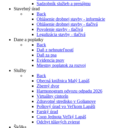
Sadzobník služieb a prenájmu
Stavebný úrad
Back
Ohlásenie drobnej stavby - informácie
Ohlásenie drobnej stavby - tlačivá
Povolenie stavby - tlačivá
Legalizácia stavby - tlačivá
Dane a poplatky
Back
Daň z nehnuteľností
Daň za psa
Evidencia psov
Miestny poplatok za rozvoj
Služby
Back
Obecná knižnica Malý Lapáš
Zberný dvor
Harmonogram odvozu odpadu 2026
Virtuálny cintorín
Zdravotné stredisko v Golianove
Poštový úrad vo Veľkom Lapáši
Farský úrad
Coop Jednota Veľký Lapáš
Odchyt túlavých zvierat
Škôlka