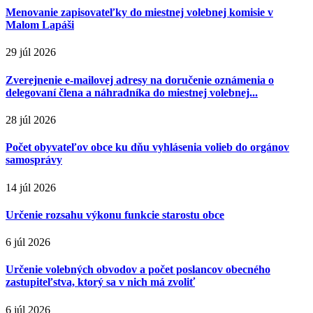
Menovanie zapisovateľky do miestnej volebnej komisie v
Malom Lapáši
29 júl 2026
Zverejnenie e-mailovej adresy na doručenie oznámenia o
delegovaní člena a náhradníka do miestnej volebnej...
28 júl 2026
Počet obyvateľov obce ku dňu vyhlásenia volieb do orgánov
samosprávy
14 júl 2026
Určenie rozsahu výkonu funkcie starostu obce
6 júl 2026
Určenie volebných obvodov a počet poslancov obecného
zastupiteľstva, ktorý sa v nich má zvoliť
6 júl 2026