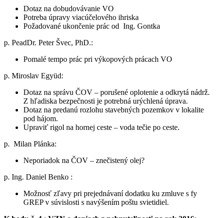
Dotaz na dobudovávanie VO
Potreba úpravy viacúčelového ihriska
Požadované ukončenie prác od Ing. Gontka
p. PeadDr. Peter Švec, PhD.:
Pomalé tempo prác pri výkopových prácach VO
p. Miroslav Együd:
Dotaz na správu ČOV – porušené oplotenie a odkrytá nádrž.
Z hľadiska bezpečnosti je potrebná urýchlená úprava.
Dotaz na predanú rozlohu stavebných pozemkov v lokalite
pod hájom.
Upraviť rigol na hornej ceste – voda tečie po ceste.
p. Milan Plánka:
Neporiadok na ČOV – znečistený olej?
p. Ing. Daniel Benko :
Možnosť zľavy pri prejednávaní dodatku ku zmluve s fy
GREP v súvislosti s navýšením poštu svietidiel.