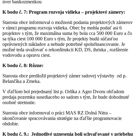
úver bankozmenkou
K bodu č. 7: Program rozvoja vidieka – projektové zámery:
Starosta obce informoval o možnosti podania projektových zámerov
v rámci programu rozvoja vidieka. Obec by mohla podať asi 6
projektov s tým, že maximálna suma by bola cca 500 000 Euro a čo
sa týka ciest 100 000 Euro s tým, že projekty budú súčasťou
oprávnených nákladov a nebude potrebné spolufinancovanie. Je
možné teda uvažovať o rekonštrukcii KD, DS, ihriska , rozšírenie
vodovodu a opravu ciest.
K bodu č. 8: Rôzne:
Starosta obce predložil projektový zámer radovej výstavby od p.
Belančíka a Zmeka.
V ďaľšom bol prejednaný list p. Orlíka z Agro Dvoru ohľadom
predaja pozemku susediaceho so sadom s tým, že bude dohodnuté
osobné stretnutie.
Starosta obce informoval o práci MAS RZ Dolná Nitra –
ukončovanie spracovávania stratégie na ďaľšie programovacie
obdobie.
K bodu č. 9.: Jednotlivé uznesenia boli schvaľované v priebehu