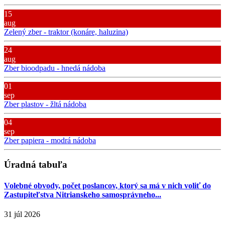
15
aug
Zelený zber - traktor (konáre, haluzina)
24
aug
Zber bioodpadu - hnedá nádoba
01
sep
Zber plastov - žltá nádoba
04
sep
Zber papiera - modrá nádoba
Úradná tabuľa
Volebné obvody, počet poslancov, ktorý sa má v nich voliť do
Zastupiteľstva Nitrianskeho samosprávneho...
31 júl 2026