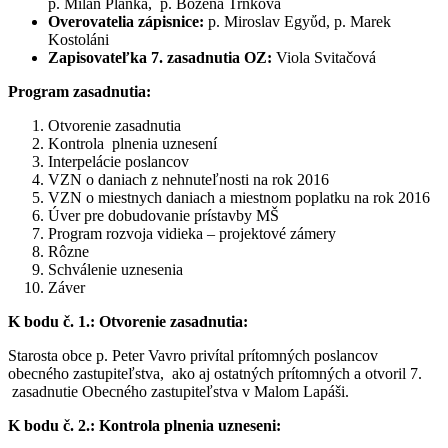
p. Milan Plánka, p. Božena Trnková
Overovatelia zápisnice:
p. Miroslav Egyὔd, p. Marek
Kostoláni
Zapisovateľka 7. zasadnutia
OZ
:
Viola Svitačová
Program zasadnutia:
Otvorenie zasadnutia
Kontrola plnenia uznesení
Interpelácie poslancov
VZN o daniach z nehnuteľnosti na rok 2016
VZN o miestnych daniach a miestnom poplatku na rok 2016
Úver pre dobudovanie prístavby MŠ
Program rozvoja vidieka – projektové zámery
Rôzne
Schválenie uznesenia
Záver
K bodu č. 1.: Otvorenie zasadnutia:
Starosta obce p. Peter Vavro privítal prítomných poslancov
obecného zastupiteľstva, ako aj ostatných prítomných a otvoril 7.
zasadnutie Obecného zastupiteľstva v Malom Lapáši.
K bodu č. 2.: Kontrola plnenia uzneseni: