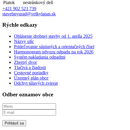
Piatok
nestránkový deň
+421 902 523 739
stavebnyurad@velkylapas.sk
Rýchle odkazy
Ohlásenie drobnej stavby od 1. apríla 2025
Názvy ulíc
Prideľovanie súpisných a orientačných čísel
Harmonogram odvozu odpadu na rok 2026
Systém nakladania odpadmi
Zberný dvor
Tlačivá a žiadosti
Cestovné poriadky
Územný plán obce
Odchyt túlavých zvierat
Odber oznamov obce
Prihlásiť sa