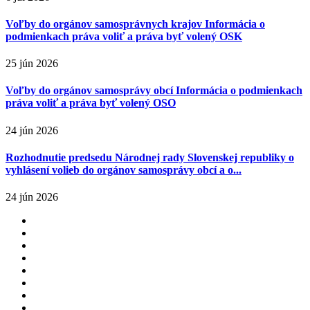
Voľby do orgánov samosprávnych krajov Informácia o
podmienkach práva voliť a práva byť volený OSK
25 jún 2026
Voľby do orgánov samosprávy obcí Informácia o podmienkach
práva voliť a práva byť volený OSO
24 jún 2026
Rozhodnutie predsedu Národnej rady Slovenskej republiky o
vyhlásení volieb do orgánov samosprávy obcí a o...
24 jún 2026