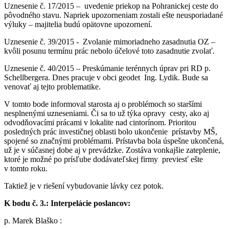
Uznesenie č. 17/2015 – uvedenie priekop na Pohranickej ceste do
pôvodného stavu. Napriek upozorneniam zostali ešte neusporiadané
výluky – majitelia budú opätovne upozornení.
Uznesenie č. 39/2015 - Zvolanie mimoriadneho zasadnutia OZ –
kvôli posunu termínu prác nebolo účelové toto zasadnutie zvolať.
Uznesenie č. 40/2015 – Preskúmanie terénnych úprav pri RD p.
Schellbergera. Dnes pracuje v obci geodet Ing. Lydik. Bude sa
venovať aj tejto problematike.
V tomto bode informoval starosta aj o problémoch so staršími
nesplnenými uzneseniami. Či sa to už týka opravy cesty, ako aj
odvodňovacími prácami v lokalite nad cintorínom. Prioritou
posledných prác investičnej oblasti bolo ukončenie prístavby MŠ,
spojené so značnými problémami. Prístavba bola úspešne ukončená,
už je v súčasnej dobe aj v prevádzke. Zostáva vonkajšie zateplenie,
ktoré je možné po prísľube dodávateľskej firmy previesť ešte
v tomto roku.
Taktiež je v riešení vybudovanie lávky cez potok.
K bodu č. 3.: Interpelácie poslancov:
p. Marek Blaško :