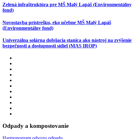
Zelená infraštruktúra pre MŠ Malý Lapáš (Environmentálny
fond)
Novostavba prístrešku, eko učebne MŠ Malý Lapáš
(Environmentálny fond)
Univerzálna solárna dobíjacia stanica ako nástroj na zvýšenie
bezpečnosti a dostupnosti sídiel (MAS IROP)
Odpady a kompostovanie
Harmonogram odvozu odpadu