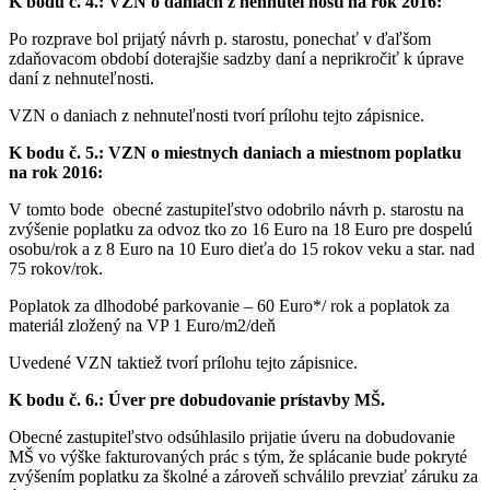
K bodu č. 4.: VZN o daniach z nehnuteľnosti na rok 2016:
Po rozprave bol prijatý návrh p. starostu, ponechať v ďaľšom
zdaňovacom období doterajšie sadzby daní a neprikročiť k úprave
daní z nehnuteľnosti.
VZN o daniach z nehnuteľnosti tvorí prílohu tejto zápisnice.
K bodu č. 5.: VZN o miestnych daniach a miestnom poplatku
na rok 2016:
V tomto bode obecné zastupiteľstvo odobrilo návrh p. starostu na
zvýšenie poplatku za odvoz tko zo 16 Euro na 18 Euro pre dospelú
osobu/rok a z 8 Euro na 10 Euro dieťa do 15 rokov veku a star. nad
75 rokov/rok.
Poplatok za dlhodobé parkovanie – 60 Euro*/ rok a poplatok za
materiál zložený na VP 1 Euro/m2/deň
Uvedené VZN taktiež tvorí prílohu tejto zápisnice.
K bodu č. 6.: Úver pre dobudovanie prístavby MŠ.
Obecné zastupiteľstvo odsúhlasilo prijatie úveru na dobudovanie
MŠ vo výške fakturovaných prác s tým, že splácanie bude pokryté
zvýšením poplatku za školné a zároveň schválilo prevziať záruku za