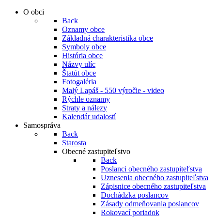
O obci
Back
Oznamy obce
Základná charakteristika obce
Symboly obce
História obce
Názvy ulíc
Štatút obce
Fotogaléria
Malý Lapáš - 550 výročie - video
Rýchle oznamy
Straty a nálezy
Kalendár udalostí
Samospráva
Back
Starosta
Obecné zastupiteľstvo
Back
Poslanci obecného zastupiteľstva
Uznesenia obecného zastupiteľstva
Zápisnice obecného zastupiteľstva
Dochádzka poslancov
Zásady odmeňovania poslancov
Rokovací poriadok