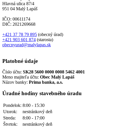
Hlavná ulica 87/4
951 04 Malý Lapáš
IČO: 00611174
DIČ: 2021269668
+421 37 78 79 895
(obecný úrad)
+421 903 601 874
(starosta)
obecnyurad@malylapas.sk
Platobné údaje
Číslo účtu:
SK28 5600 0000 0008 5462 4001
Meno majiteľa účtu:
Obec Malý Lapáš
Názov banky:
Prima banka, a.s.
Úradné hodiny stavebného úradu
Pondelok:
8:00 - 15:30
Utorok:
nestránkový deň
Streda:
8:00 - 17:00
Štvrtok:
nestránkový deň