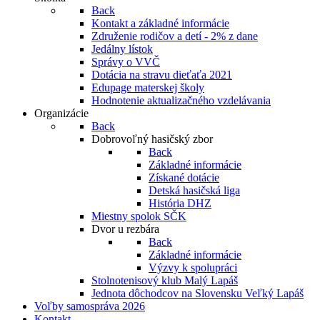
Back
Kontakt a základné informácie
Združenie rodičov a detí - 2% z dane
Jedálny lístok
Správy o VVČ
Dotácia na stravu dieťaťa 2021
Edupage materskej školy
Hodnotenie aktualizačného vzdelávania
Organizácie
Back
Dobrovoľný hasičský zbor
Back
Základné informácie
Získané dotácie
Detská hasičská liga
História DHZ
Miestny spolok SČK
Dvor u rezbára
Back
Základné informácie
Výzvy k spolupráci
Stolnotenisový klub Malý Lapáš
Jednota dôchodcov na Slovensku Veľký Lapáš
Voľby samospráva 2026
Kontakt