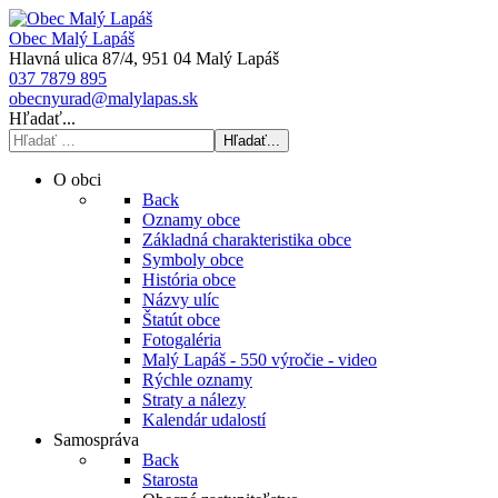
Obec Malý Lapáš
Hlavná ulica 87/4, 951 04 Malý Lapáš
037 7879 895
obecnyurad@malylapas.sk
Hľadať...
Hľadať...
O obci
Back
Oznamy obce
Základná charakteristika obce
Symboly obce
História obce
Názvy ulíc
Štatút obce
Fotogaléria
Malý Lapáš - 550 výročie - video
Rýchle oznamy
Straty a nálezy
Kalendár udalostí
Samospráva
Back
Starosta