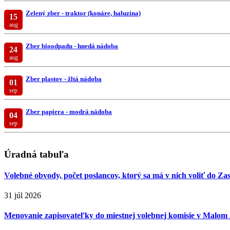
Zelený zber - traktor (konáre, haluzina)
15
aug
Zber bioodpadu - hnedá nádoba
24
aug
Zber plastov - žltá nádoba
01
sep
Zber papiera - modrá nádoba
04
sep
Úradná tabuľa
Volebné obvody, počet poslancov, ktorý sa má v nich voliť do Za
31 júl 2026
Menovanie zapisovateľky do miestnej volebnej komisie v Malom