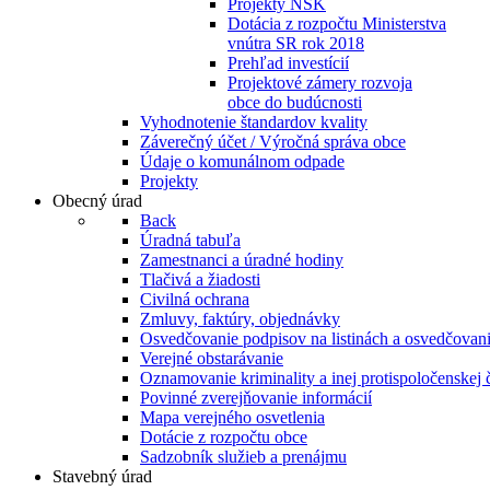
Projekty NSK
Dotácia z rozpočtu Ministerstva
vnútra SR rok 2018
Prehľad investícií
Projektové zámery rozvoja
obce do budúcnosti
Vyhodnotenie štandardov kvality
Záverečný účet / Výročná správa obce
Údaje o komunálnom odpade
Projekty
Obecný úrad
Back
Úradná tabuľa
Zamestnanci a úradné hodiny
Tlačivá a žiadosti
Civilná ochrana
Zmluvy, faktúry, objednávky
Osvedčovanie podpisov na listinách a osvedčovanie
Verejné obstarávanie
Oznamovanie kriminality a inej protispoločenskej 
Povinné zverejňovanie informácií
Mapa verejného osvetlenia
Dotácie z rozpočtu obce
Sadzobník služieb a prenájmu
Stavebný úrad