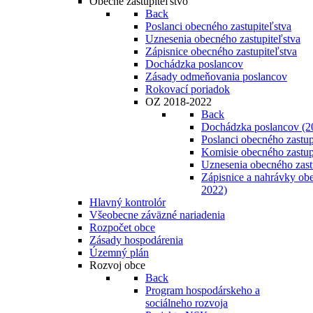
Obecné zastupiteľstvo
Back
Poslanci obecného zastupiteľstva
Uznesenia obecného zastupiteľstva
Zápisnice obecného zastupiteľstva
Dochádzka poslancov
Zásady odmeňovania poslancov
Rokovací poriadok
OZ 2018-2022
Back
Dochádzka poslancov (2
Poslanci obecného zastup
Komisie obecného zastup
Uznesenia obecného zast
Zápisnice a nahrávky obe
2022)
Hlavný kontrolór
Všeobecne záväzné nariadenia
Rozpočet obce
Zásady hospodárenia
Územný plán
Rozvoj obce
Back
Program hospodárskeho a
sociálneho rozvoja