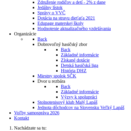
Združenie rodičov a detí - 2% z dane
Jedálny lístok
Správy o VVČ
Dotácia na stravu dieťaťa 2021
Edupage materskej školy
Hodnotenie aktualizačného vzdelávania
Organizácie
Back
Dobrovoľný hasičský zbor
Back
Základné informácie
Získané dotácie
Detská hasičská liga
História DHZ
Miestny spolok SČK
Dvor u rezbára
Back
Základné informácie
Výzvy k spolupráci
Stolnotenisový klub Malý Lapáš
Jednota dôchodcov na Slovensku Veľký Lapáš
Voľby samospráva 2026
Kontakt
Nachádzate sa tu: