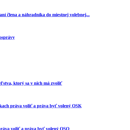
ní člena a náhradníka do miestnej volebnej...
mosprávy
stva, ktorý sa v nich má zvoliť
ach práva voliť a práva byť volený OSK
ráva voliť a práva byť volený OSO