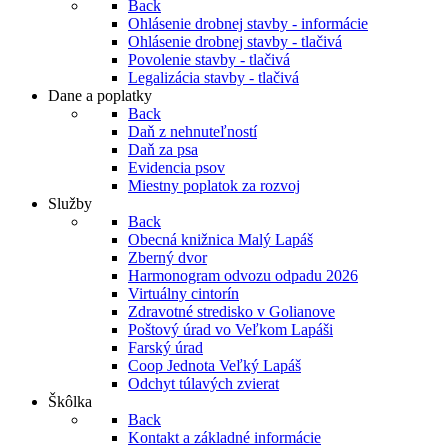
Back
Ohlásenie drobnej stavby - informácie
Ohlásenie drobnej stavby - tlačivá
Povolenie stavby - tlačivá
Legalizácia stavby - tlačivá
Dane a poplatky
Back
Daň z nehnuteľností
Daň za psa
Evidencia psov
Miestny poplatok za rozvoj
Služby
Back
Obecná knižnica Malý Lapáš
Zberný dvor
Harmonogram odvozu odpadu 2026
Virtuálny cintorín
Zdravotné stredisko v Golianove
Poštový úrad vo Veľkom Lapáši
Farský úrad
Coop Jednota Veľký Lapáš
Odchyt túlavých zvierat
Škôlka
Back
Kontakt a základné informácie