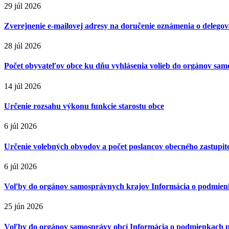
29 júl 2026
Zverejnenie e-mailovej adresy na doručenie oznámenia o delegova
28 júl 2026
Počet obyvateľov obce ku dňu vyhlásenia volieb do orgánov sa
14 júl 2026
Určenie rozsahu výkonu funkcie starostu obce
6 júl 2026
Určenie volebných obvodov a počet poslancov obecného zastupiteľ
6 júl 2026
Voľby do orgánov samosprávnych krajov Informácia o podmienk
25 jún 2026
Voľby do orgánov samosprávy obcí Informácia o podmienkach p