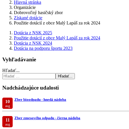
Hlavná stránka
Organizácie
Dobrovoľný hasičský zbor
Získané dotácie
Použitie dotácií z obce Malý Lapáš za rok 2024
Dotácia z NSK 2025
Použitie dotácií z obce Malý Lapáš za rok 2024
Dotácia z NSK 2024
Dotácia na podporu športu 2023
Vyhľadávanie
Hľadať...
Hľadať...
Nadchádzajúce udalosti
Zber bioodpadu - hnedá nádoba
10
aug
Zber zmesového odpadu - čierna nádoba
11
aug