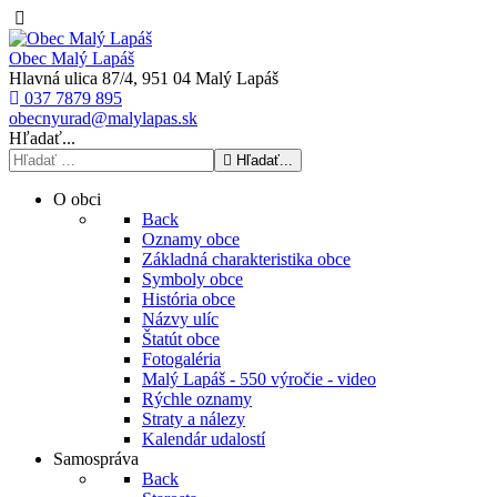
Obec Malý Lapáš
Hlavná ulica 87/4, 951 04 Malý Lapáš
037 7879 895
obecnyurad@malylapas.sk
Hľadať...
Hľadať...
O obci
Back
Oznamy obce
Základná charakteristika obce
Symboly obce
História obce
Názvy ulíc
Štatút obce
Fotogaléria
Malý Lapáš - 550 výročie - video
Rýchle oznamy
Straty a nálezy
Kalendár udalostí
Samospráva
Back