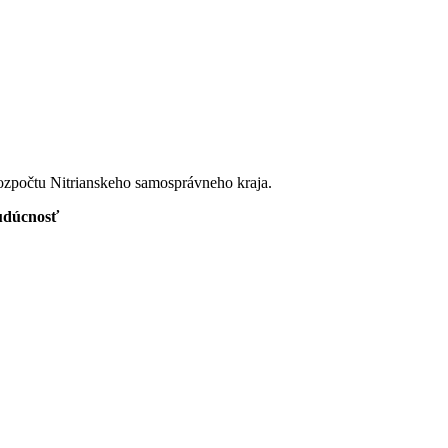
ozpočtu Nitrianskeho samosprávneho kraja.
budúcnosť