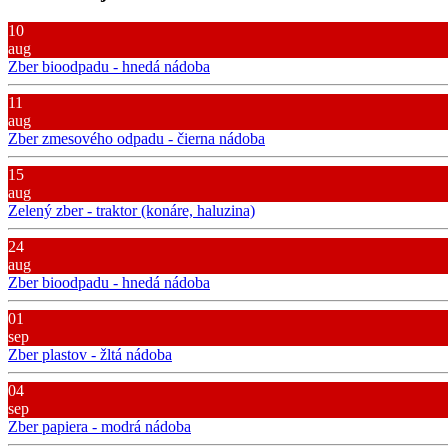
10
aug
Zber bioodpadu - hnedá nádoba
11
aug
Zber zmesového odpadu - čierna nádoba
15
aug
Zelený zber - traktor (konáre, haluzina)
24
aug
Zber bioodpadu - hnedá nádoba
01
sep
Zber plastov - žltá nádoba
04
sep
Zber papiera - modrá nádoba