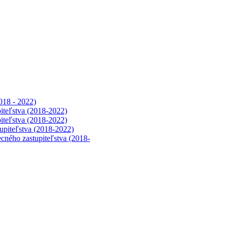
018 - 2022)
iteľstva (2018-2022)
iteľstva (2018-2022)
upiteľstva (2018-2022)
cného zastupiteľstva (2018-