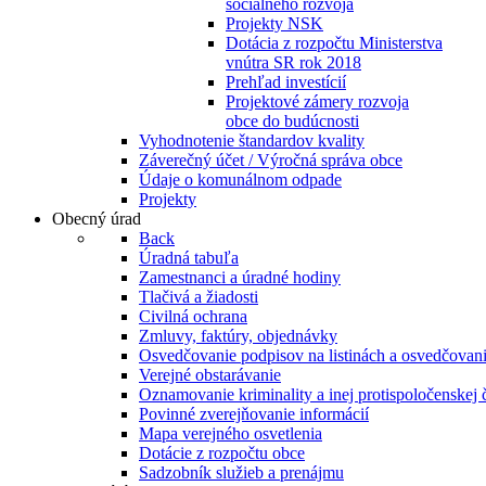
sociálneho rozvoja
Projekty NSK
Dotácia z rozpočtu Ministerstva
vnútra SR rok 2018
Prehľad investícií
Projektové zámery rozvoja
obce do budúcnosti
Vyhodnotenie štandardov kvality
Záverečný účet / Výročná správa obce
Údaje o komunálnom odpade
Projekty
Obecný úrad
Back
Úradná tabuľa
Zamestnanci a úradné hodiny
Tlačivá a žiadosti
Civilná ochrana
Zmluvy, faktúry, objednávky
Osvedčovanie podpisov na listinách a osvedčovanie
Verejné obstarávanie
Oznamovanie kriminality a inej protispoločenskej 
Povinné zverejňovanie informácií
Mapa verejného osvetlenia
Dotácie z rozpočtu obce
Sadzobník služieb a prenájmu