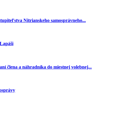
stupiteľstva Nitrianskeho samosprávneho...
 Lapáši
ní člena a náhradníka do miestnej volebnej...
mosprávy