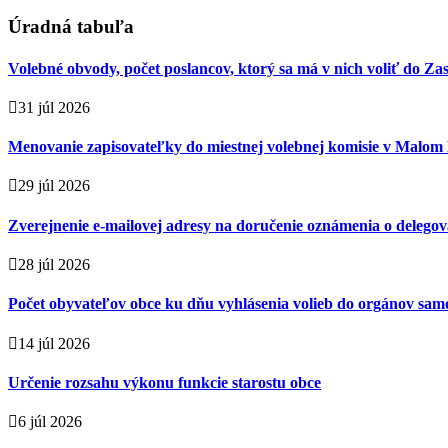
Úradná tabuľa
Volebné obvody, počet poslancov, ktorý sa má v nich voliť do Za
31 júl 2026
Menovanie zapisovateľky do miestnej volebnej komisie v Malom
29 júl 2026
Zverejnenie e-mailovej adresy na doručenie oznámenia o delegova
28 júl 2026
Počet obyvateľov obce ku dňu vyhlásenia volieb do orgánov sa
14 júl 2026
Určenie rozsahu výkonu funkcie starostu obce
6 júl 2026