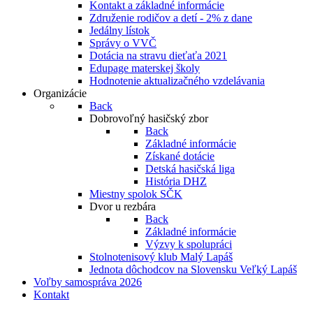
Kontakt a základné informácie
Združenie rodičov a detí - 2% z dane
Jedálny lístok
Správy o VVČ
Dotácia na stravu dieťaťa 2021
Edupage materskej školy
Hodnotenie aktualizačného vzdelávania
Organizácie
Back
Dobrovoľný hasičský zbor
Back
Základné informácie
Získané dotácie
Detská hasičská liga
História DHZ
Miestny spolok SČK
Dvor u rezbára
Back
Základné informácie
Výzvy k spolupráci
Stolnotenisový klub Malý Lapáš
Jednota dôchodcov na Slovensku Veľký Lapáš
Voľby samospráva 2026
Kontakt