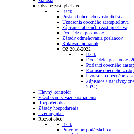
Starosta
Obecné zastupiteľstvo
Back
Poslanci obecného zastupiteľstva
Uznesenia obecného zastupiteľstva
Zápisnice obecného zastupiteľstva
Dochádzka poslancov
Zásady odmeňovania poslancov
Rokovací poriadok
OZ 2018-2022
Back
Dochádzka poslancov (2
Poslanci obecného zastup
Komisie obecného zastup
Uznesenia obecného zast
Zápisnice a nahrávky obe
2022)
Hlavný kontrolór
Všeobecne záväzné nariadenia
Rozpočet obce
Zásady hospodárenia
Územný plán
Rozvoj obce
Back
Program hospodárskeho a