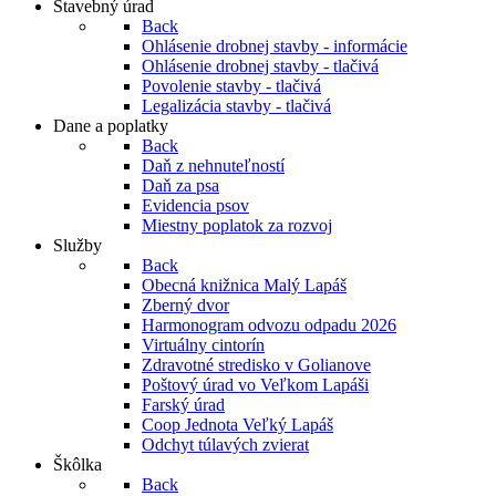
Stavebný úrad
Back
Ohlásenie drobnej stavby - informácie
Ohlásenie drobnej stavby - tlačivá
Povolenie stavby - tlačivá
Legalizácia stavby - tlačivá
Dane a poplatky
Back
Daň z nehnuteľností
Daň za psa
Evidencia psov
Miestny poplatok za rozvoj
Služby
Back
Obecná knižnica Malý Lapáš
Zberný dvor
Harmonogram odvozu odpadu 2026
Virtuálny cintorín
Zdravotné stredisko v Golianove
Poštový úrad vo Veľkom Lapáši
Farský úrad
Coop Jednota Veľký Lapáš
Odchyt túlavých zvierat
Škôlka
Back