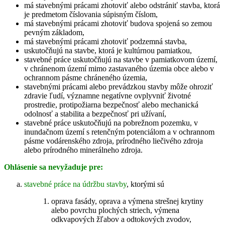
má stavebnými prácami zhotoviť alebo odstrániť stavba, ktorá
je predmetom číslovania súpisným číslom,
má stavebnými prácami zhotoviť budova spojená so zemou
pevným základom,
má stavebnými prácami zhotoviť podzemná stavba,
uskutočňujú na stavbe, ktorá je kultúrnou pamiatkou,
stavebné práce uskutočňujú na stavbe v pamiatkovom území,
v chránenom území mimo zastavaného územia obce alebo v
ochrannom pásme chráneného územia,
stavebnými prácami alebo prevádzkou stavby môže ohroziť
zdravie ľudí, významne negatívne ovplyvniť životné
prostredie, protipožiarna bezpečnosť alebo mechanická
odolnosť a stabilita a bezpečnosť pri užívaní,
stavebné práce uskutočňujú na pobrežnom pozemku, v
inundačnom území s retenčným potenciálom a v ochrannom
pásme vodárenského zdroja, prírodného liečivého zdroja
alebo prírodného minerálneho zdroja.
Ohlásenie sa nevyžaduje pre:
stavebné práce na údržbu stavby
, ktorými sú
oprava fasády, oprava a výmena strešnej krytiny
alebo povrchu plochých striech, výmena
odkvapových žľabov a odtokových zvodov,