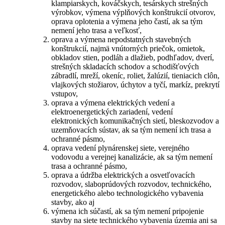
klampiarskych, kováčskych, tesárskych strešných
výrobkov, výmena výplňových konštrukcií otvorov,
oprava oplotenia a výmena jeho častí, ak sa tým
nemení jeho trasa a veľkosť,
oprava a výmena nepodstatných stavebných
konštrukcií, najmä vnútorných priečok, omietok,
obkladov stien, podláh a dlažieb, podhľadov, dverí,
strešných skladacích schodov a schodišťových
zábradlí, mreží, okeníc, roliet, žalúzií, tieniacich clôn,
vlajkových stožiarov, úchytov a tyčí, markíz, prekrytí
vstupov,
oprava a výmena elektrických vedení a
elektroenergetických zariadení, vedení
elektronických komunikačných sietí, bleskozvodov a
uzemňovacích sústav, ak sa tým nemení ich trasa a
ochranné pásmo,
oprava vedení plynárenskej siete, verejného
vodovodu a verejnej kanalizácie, ak sa tým nemení
trasa a ochranné pásmo,
oprava a údržba elektrických a osvetľovacích
rozvodov, slaboprúdových rozvodov, technického,
energetického alebo technologického vybavenia
stavby, ako aj
výmena ich súčastí, ak sa tým nemení pripojenie
stavby na siete technického vybavenia územia ani sa