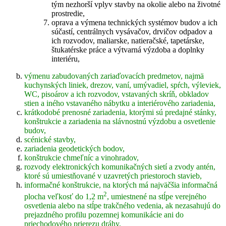
tým nezhorší vplyv stavby na okolie alebo na životné
prostredie,
oprava a výmena technických systémov budov a ich
súčastí, centrálnych vysávačov, drvičov odpadov a
ich rozvodov, maliarske, natieračské, tapetárske,
štukatérske práce a výtvarná výzdoba a doplnky
interiéru,
výmenu zabudovaných zariaďovacích predmetov, najmä
kuchynských liniek, drezov, vaní, umývadiel, spŕch, výleviek,
WC, pisoárov a ich rozvodov, vstavaných skríň, obkladov
stien a iného vstavaného nábytku a interiérového zariadenia,
krátkodobé prenosné zariadenia, ktorými sú predajné stánky,
konštrukcie a zariadenia na slávnostnú výzdobu a osvetlenie
budov,
scénické stavby,
zariadenia geodetických bodov,
konštrukcie chmeľníc a vinohradov,
rozvody elektronických komunikačných sietí a zvody antén,
ktoré sú umiestňované v uzavretých priestoroch stavieb,
informačné konštrukcie, na ktorých má najväčšia informačná
2
plocha veľkosť do 1,2 m
, umiestnené na stĺpe verejného
osvetlenia alebo na stĺpe trakčného vedenia, ak nezasahujú do
prejazdného profilu pozemnej komunikácie ani do
priechodového prierezu dráhy,