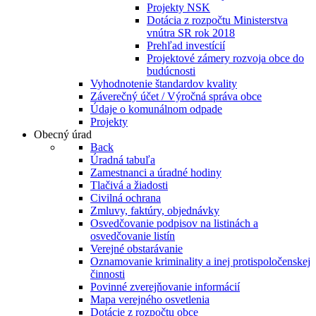
Projekty NSK
Dotácia z rozpočtu Ministerstva
vnútra SR rok 2018
Prehľad investícií
Projektové zámery rozvoja obce do
budúcnosti
Vyhodnotenie štandardov kvality
Záverečný účet / Výročná správa obce
Údaje o komunálnom odpade
Projekty
Obecný úrad
Back
Úradná tabuľa
Zamestnanci a úradné hodiny
Tlačivá a žiadosti
Civilná ochrana
Zmluvy, faktúry, objednávky
Osvedčovanie podpisov na listinách a
osvedčovanie listín
Verejné obstarávanie
Oznamovanie kriminality a inej protispoločenskej
činnosti
Povinné zverejňovanie informácií
Mapa verejného osvetlenia
Dotácie z rozpočtu obce