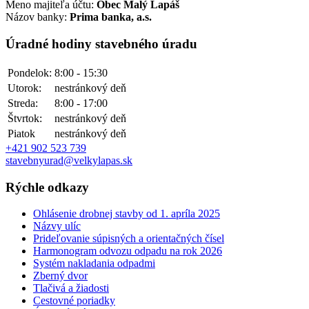
Meno majiteľa účtu:
Obec Malý Lapáš
Názov banky:
Prima banka, a.s.
Úradné hodiny stavebného úradu
Pondelok:
8:00 - 15:30
Utorok:
nestránkový deň
Streda:
8:00 - 17:00
Štvrtok:
nestránkový deň
Piatok
nestránkový deň
+421 902 523 739
stavebnyurad@velkylapas.sk
Rýchle odkazy
Ohlásenie drobnej stavby od 1. apríla 2025
Názvy ulíc
Prideľovanie súpisných a orientačných čísel
Harmonogram odvozu odpadu na rok 2026
Systém nakladania odpadmi
Zberný dvor
Tlačivá a žiadosti
Cestovné poriadky