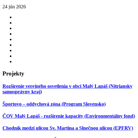
24 jún 2026
Projekty
Rozšírenie verejného osvetlenia v obci Malý Lapáš (Nitriansky
samosprávny kraj)
Športovo – oddychová zóna (Program Slovensko)
ČOV Malý Lapáš - rozšírenie kapacity (Environmentálny fond)
Chodník medzi ulicou Sv. Martina a Slnečnou ulicou (EPFRV)