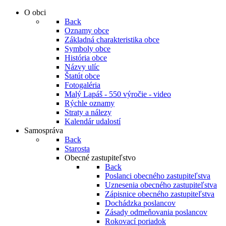
O obci
Back
Oznamy obce
Základná charakteristika obce
Symboly obce
História obce
Názvy ulíc
Štatút obce
Fotogaléria
Malý Lapáš - 550 výročie - video
Rýchle oznamy
Straty a nálezy
Kalendár udalostí
Samospráva
Back
Starosta
Obecné zastupiteľstvo
Back
Poslanci obecného zastupiteľstva
Uznesenia obecného zastupiteľstva
Zápisnice obecného zastupiteľstva
Dochádzka poslancov
Zásady odmeňovania poslancov
Rokovací poriadok