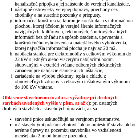
kanalizačná prípojka a jej zaústenie do verejnej kanalizácie,
nástupné ostrovčeky verejnej dopravy, priechody cez
chodníky a na susedné pozemky a priepusty,
informačná konštrukcia, ktorou je konštrukcia s informačnou
plochou, ktorej účelom je verejné šírenie informačných,
navigačných, kultúrnych, reklamných, športových a iných
informácií bez ohľadu na spôsob osadenia, upevnenia a
konštrukčného vyhotovenia a materiálového vyhotovenia,
ktorej najväčšia informačná plocha je najviac 20 m2,
nabíjacia stanica pre elektromobily s celkovým výkonom do
22 kW s jedným alebo viacerými nabíjacími bodmi
situovanými v exteriéri vrátane odberných elektrických
zariadení pre nabíjacie stanice a ich inštalácie,
zariadenie na výrobu elektriny, tepla a chladu z
obnoviteľných zdrojov s celkovým inštalovaným výkonom
do 100 kW vrátane.
Ohlásenie stavebnému úradu sa vyžaduje pri drobných
stavbách uvedených vyššie v písm. a) až c)
; pri ostatných
drobných stavbách a stavebných úpravách, ak sa
stavebné práce uskutočňujú na verejnom priestranstve,
má stavebnými prácami zhotoviť alebo umiestniť stavba alebo
terénne úpravy na pozemku stavebníka vo vzdialenosti
menšej ako 2 m od hranice pozemku,