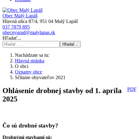
Obec Malý Lapáš
Hlavná ulica 87/4, 951 04 Malý Lapáš
037 7879 895
obecnyurad@malylapas.sk
Hľadať...
Hľadať...
Nachádzate sa tu:
Hlavná stránka
O obci
Oznamy obce
Sčítanie obyvateľov 2021
Ohlásenie drobnej stavby od 1. apríla
PDF
2025
Čo sú drobné stavby?
Drobnými stavbami sú: