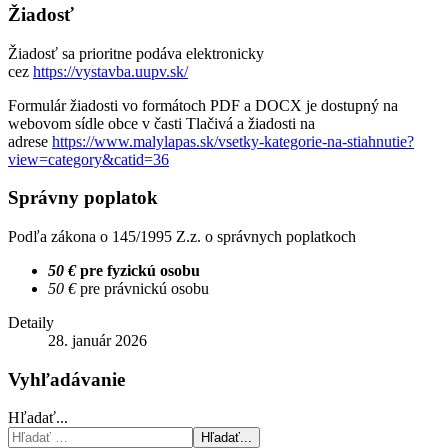
Žiadosť
Žiadosť sa prioritne podáva elektronicky
cez
https://vystavba.uupv.sk/
Formulár žiadosti vo formátoch PDF a DOCX je dostupný na
webovom sídle obce v časti Tlačivá a žiadosti na
adrese
https://www.malylapas.sk/vsetky-kategorie-na-stiahnutie?
view=category&catid=36
Správny poplatok
Podľa zákona o 145/1995 Z.z. o správnych poplatkoch
50 €
pre fyzickú osobu
50 €
pre právnickú osobu
Detaily
28. január 2026
Vyhľadávanie
Hľadať...
Hľadať...