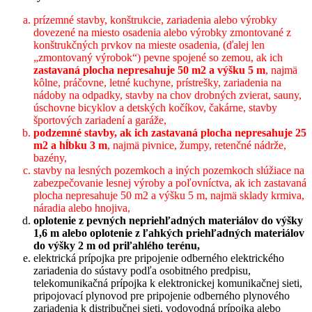
prízemné stavby, konštrukcie, zariadenia alebo výrobky
dovezené na miesto osadenia alebo výrobky zmontované z
konštrukčných prvkov na mieste osadenia, (ďalej len
„zmontovaný výrobok“) pevne spojené so zemou, ak ich
zastavaná plocha nepresahuje 50 m2 a výšku 5 m
, najmä
kôlne, práčovne, letné kuchyne, prístrešky, zariadenia na
nádoby na odpadky, stavby na chov drobných zvierat, sauny,
úschovne bicyklov a detských kočíkov, čakárne, stavby
športových zariadení a garáže,
podzemné stavby, ak ich zastavaná plocha nepresahuje 25
m2 a hĺbku 3 m
, najmä pivnice, žumpy, retenčné nádrže,
bazény,
stavby na lesných pozemkoch a iných pozemkoch slúžiace na
zabezpečovanie lesnej výroby a poľovníctva, ak ich zastavaná
plocha nepresahuje 50 m2 a výšku 5 m, najmä sklady krmiva,
náradia alebo hnojiva,
oplotenie z pevných nepriehľadných materiálov do výšky
1,6 m alebo oplotenie z ľahkých priehľadných materiálov
do výšky 2 m od priľahlého terénu,
elektrická prípojka pre pripojenie odberného elektrického
zariadenia do sústavy podľa osobitného predpisu,
telekomunikačná prípojka k elektronickej komunikačnej sieti,
pripojovací plynovod pre pripojenie odberného plynového
zariadenia k distribučnej sieti, vodovodná prípojka alebo