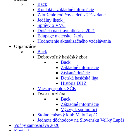
Back
Kontakt a základné informácie
Združenie rodičov a detí - 2% z dane
Jedálny lístok
Správy o VVČ
Dotácia na stravu dieťaťa 2021
Edupage materskej školy
Hodnotenie aktualizačného vzdelávania
Organizácie
Back
Dobrovoľný hasičský zbor
Back
Základné informácie
Získané dotácie
Detská hasičská liga
História DHZ
Miestny spolok SČK
Dvor u rezbára
Back
Základné informácie
Výzvy k spolupráci
Stolnotenisový klub Malý Lapáš
Jednota dôchodcov na Slovensku Veľký Lapáš
Voľby samospráva 2026
Kontakt