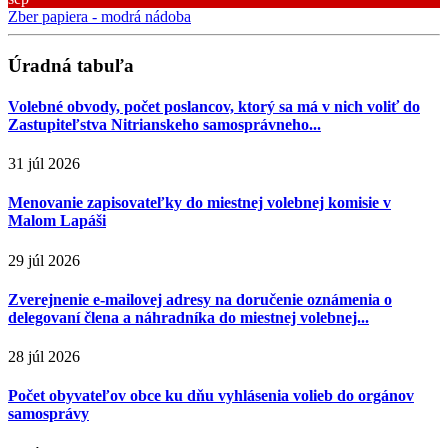
Zber papiera - modrá nádoba
Úradná tabuľa
Volebné obvody, počet poslancov, ktorý sa má v nich voliť do
Zastupiteľstva Nitrianskeho samosprávneho...
31 júl 2026
Menovanie zapisovateľky do miestnej volebnej komisie v
Malom Lapáši
29 júl 2026
Zverejnenie e-mailovej adresy na doručenie oznámenia o
delegovaní člena a náhradníka do miestnej volebnej...
28 júl 2026
Počet obyvateľov obce ku dňu vyhlásenia volieb do orgánov
samosprávy