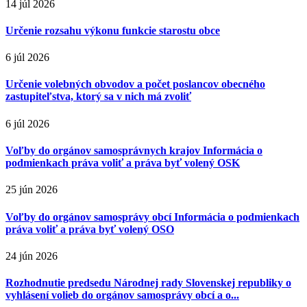
14 júl 2026
Určenie rozsahu výkonu funkcie starostu obce
6 júl 2026
Určenie volebných obvodov a počet poslancov obecného
zastupiteľstva, ktorý sa v nich má zvoliť
6 júl 2026
Voľby do orgánov samosprávnych krajov Informácia o
podmienkach práva voliť a práva byť volený OSK
25 jún 2026
Voľby do orgánov samosprávy obcí Informácia o podmienkach
práva voliť a práva byť volený OSO
24 jún 2026
Rozhodnutie predsedu Národnej rady Slovenskej republiky o
vyhlásení volieb do orgánov samosprávy obcí a o...