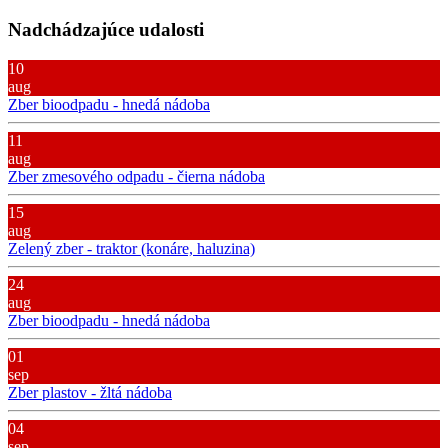
Nadchádzajúce udalosti
10
aug
Zber bioodpadu - hnedá nádoba
11
aug
Zber zmesového odpadu - čierna nádoba
15
aug
Zelený zber - traktor (konáre, haluzina)
24
aug
Zber bioodpadu - hnedá nádoba
01
sep
Zber plastov - žltá nádoba
04
sep