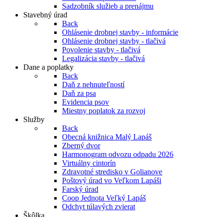
Sadzobník služieb a prenájmu
Stavebný úrad
Back
Ohlásenie drobnej stavby - informácie
Ohlásenie drobnej stavby - tlačivá
Povolenie stavby - tlačivá
Legalizácia stavby - tlačivá
Dane a poplatky
Back
Daň z nehnuteľností
Daň za psa
Evidencia psov
Miestny poplatok za rozvoj
Služby
Back
Obecná knižnica Malý Lapáš
Zberný dvor
Harmonogram odvozu odpadu 2026
Virtuálny cintorín
Zdravotné stredisko v Golianove
Poštový úrad vo Veľkom Lapáši
Farský úrad
Coop Jednota Veľký Lapáš
Odchyt túlavých zvierat
Škôlka