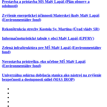
Prestavba a prístavba MŠ Malý Lapáš (Plán obnovy a
odolnosti)
Zvýšenie energetickej účinnosti Materskej školy Malý Lapáš
(Environmentálny fond)
Rekonštrukcia strechy Kostola Sv. Martina (Úrad vlády SR)
Informačnoturistické tabule v obci Malý Lapáš (EPFRV)
Zelená infraštruktúra pre MŠ Malý Lapáš (Environmentálny
fond)
Novostavba prístrešku, eko učebne MŠ Malý Lapáš
(Environmentálny fond)
Univerzálna solárna dobíjacia stanica ako nástroj na zvýšenie
bezpečnosti a dostupnosti sídiel (MAS IROP)