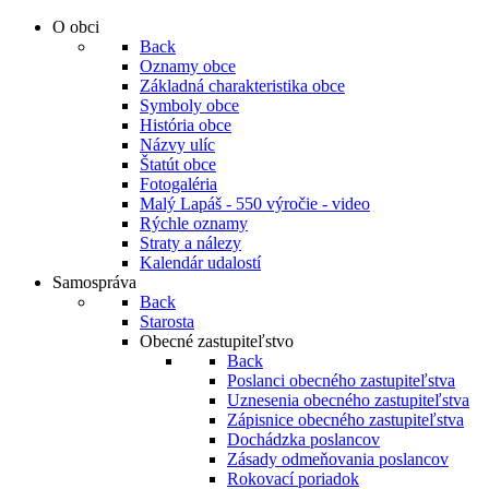
O obci
Back
Oznamy obce
Základná charakteristika obce
Symboly obce
História obce
Názvy ulíc
Štatút obce
Fotogaléria
Malý Lapáš - 550 výročie - video
Rýchle oznamy
Straty a nálezy
Kalendár udalostí
Samospráva
Back
Starosta
Obecné zastupiteľstvo
Back
Poslanci obecného zastupiteľstva
Uznesenia obecného zastupiteľstva
Zápisnice obecného zastupiteľstva
Dochádzka poslancov
Zásady odmeňovania poslancov
Rokovací poriadok