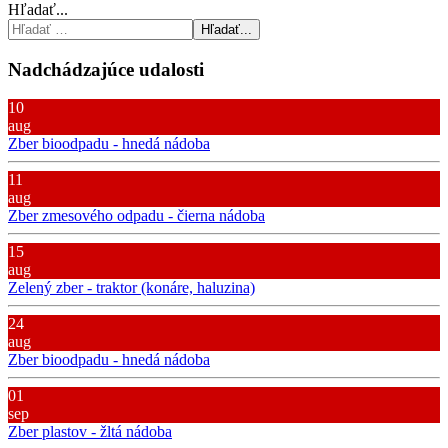
Hľadať...
Hľadať...
Nadchádzajúce udalosti
10
aug
Zber bioodpadu - hnedá nádoba
11
aug
Zber zmesového odpadu - čierna nádoba
15
aug
Zelený zber - traktor (konáre, haluzina)
24
aug
Zber bioodpadu - hnedá nádoba
01
sep
Zber plastov - žltá nádoba