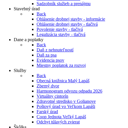
Sadzobník služieb a prenájmu
Stavebný úrad
Back
Ohlásenie drobnej stavby - informácie
Ohlásenie drobnej stavby - tlačivá
Povolenie stavby - tlačivá
Legalizácia stavby - tlačivá
Dane a poplatky
Back
Daň z nehnuteľností
Daň za psa
Evidencia psov
Miestny poplatok za rozvoj
Služby
Back
Obecná knižnica Malý Lapáš
Zberný dvor
Harmonogram odvozu odpadu 2026
Virtuálny cintorín
Zdravotné stredisko v Golianove
Poštový úrad vo Veľkom Lapáši
Farský úrad
Coop Jednota Veľký Lapáš
Odchyt túlavých zvierat
Škôlka