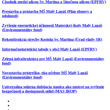
Chodník medzi ulicou Sv. Martina a Slnečnou ulicou (EPFRV)
Prestavba a prístavba MŠ Malý Lapáš (Plán obnovy a
odolnosti)
Zvýšenie energetickej účinnosti Materskej školy Malý Lapáš
(Environmentálny fond)
Rekonštrukcia strechy Kostola Sv. Martina (Úrad vlády SR)
Informačnoturistické tabule v obci Malý Lapáš (EPFRV)
Zelená infraštruktúra pre MŠ Malý Lapáš (Environmentálny
fond)
Novostavba prístrešku, eko učebne MŠ Malý Lapáš
(Environmentálny fond)
Univerzálna solárna dobíjacia stanica ako nástroj na zvýšenie
bezpečnosti a dostupnosti sídiel (MAS IROP)