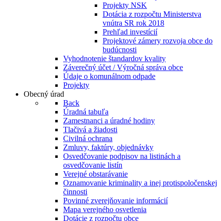
Projekty NSK
Dotácia z rozpočtu Ministerstva
vnútra SR rok 2018
Prehľad investícií
Projektové zámery rozvoja obce do
budúcnosti
Vyhodnotenie štandardov kvality
Záverečný účet / Výročná správa obce
Údaje o komunálnom odpade
Projekty
Obecný úrad
Back
Úradná tabuľa
Zamestnanci a úradné hodiny
Tlačivá a žiadosti
Civilná ochrana
Zmluvy, faktúry, objednávky
Osvedčovanie podpisov na listinách a
osvedčovanie listín
Verejné obstarávanie
Oznamovanie kriminality a inej protispoločenskej
činnosti
Povinné zverejňovanie informácií
Mapa verejného osvetlenia
Dotácie z rozpočtu obce