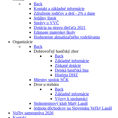
Back
Kontakt a základné informácie
Združenie rodičov a detí - 2% z dane
Jedálny lístok
Správy o VVČ
Dotácia na stravu dieťaťa 2021
Edupage materskej školy
Hodnotenie aktualizačného vzdelávania
Organizácie
Back
Dobrovoľný hasičský zbor
Back
Základné informácie
Získané dotácie
Detská hasičská liga
História DHZ
Miestny spolok SČK
Dvor u rezbára
Back
Základné informácie
Výzvy k spolupráci
Stolnotenisový klub Malý Lapáš
Jednota dôchodcov na Slovensku Veľký Lapáš
Voľby samospráva 2026
Kontakt