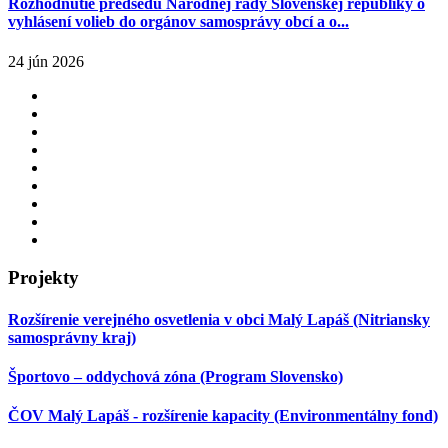
Rozhodnutie predsedu Národnej rady Slovenskej republiky o
vyhlásení volieb do orgánov samosprávy obcí a o...
24 jún 2026
Projekty
Rozšírenie verejného osvetlenia v obci Malý Lapáš (Nitriansky
samosprávny kraj)
Športovo – oddychová zóna (Program Slovensko)
ČOV Malý Lapáš - rozšírenie kapacity (Environmentálny fond)