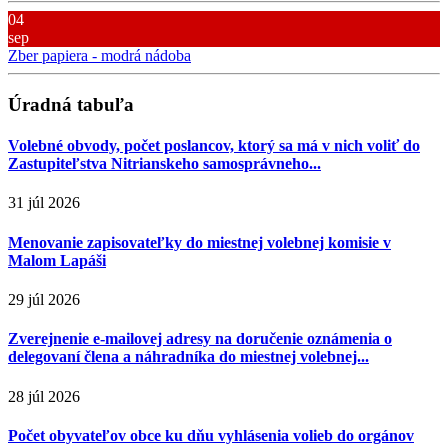
04
sep
Zber papiera - modrá nádoba
Úradná tabuľa
Volebné obvody, počet poslancov, ktorý sa má v nich voliť do
Zastupiteľstva Nitrianskeho samosprávneho...
31 júl 2026
Menovanie zapisovateľky do miestnej volebnej komisie v
Malom Lapáši
29 júl 2026
Zverejnenie e-mailovej adresy na doručenie oznámenia o
delegovaní člena a náhradníka do miestnej volebnej...
28 júl 2026
Počet obyvateľov obce ku dňu vyhlásenia volieb do orgánov