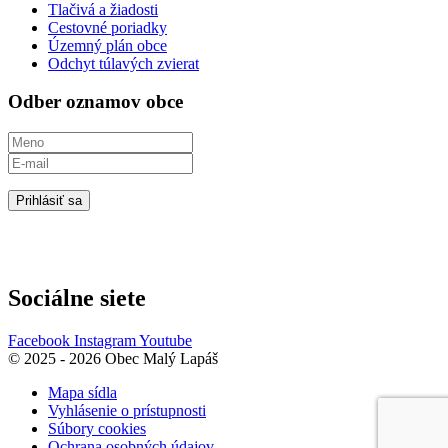
Tlačivá a žiadosti
Cestovné poriadky
Územný plán obce
Odchyt túlavých zvierat
Odber oznamov obce
Prihlásiť sa
Sociálne siete
Facebook
Instagram
Youtube
© 2025 - 2026 Obec Malý Lapáš
Mapa sídla
Vyhlásenie o prístupnosti
Súbory cookies
Ochrana osobných údajov