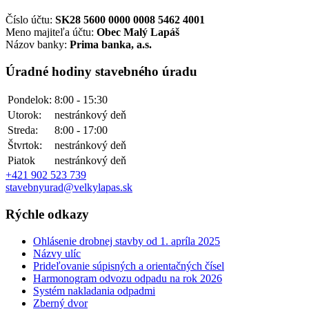
Číslo účtu:
SK28 5600 0000 0008 5462 4001
Meno majiteľa účtu:
Obec Malý Lapáš
Názov banky:
Prima banka, a.s.
Úradné hodiny stavebného úradu
Pondelok:
8:00 - 15:30
Utorok:
nestránkový deň
Streda:
8:00 - 17:00
Štvrtok:
nestránkový deň
Piatok
nestránkový deň
+421 902 523 739
stavebnyurad@velkylapas.sk
Rýchle odkazy
Ohlásenie drobnej stavby od 1. apríla 2025
Názvy ulíc
Prideľovanie súpisných a orientačných čísel
Harmonogram odvozu odpadu na rok 2026
Systém nakladania odpadmi
Zberný dvor