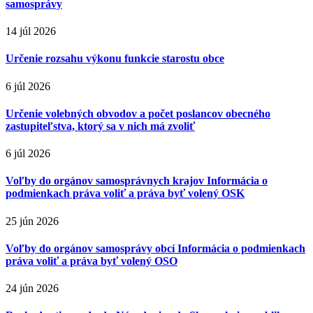
samosprávy
14 júl 2026
Určenie rozsahu výkonu funkcie starostu obce
6 júl 2026
Určenie volebných obvodov a počet poslancov obecného
zastupiteľstva, ktorý sa v nich má zvoliť
6 júl 2026
Voľby do orgánov samosprávnych krajov Informácia o
podmienkach práva voliť a práva byť volený OSK
25 jún 2026
Voľby do orgánov samosprávy obcí Informácia o podmienkach
práva voliť a práva byť volený OSO
24 jún 2026