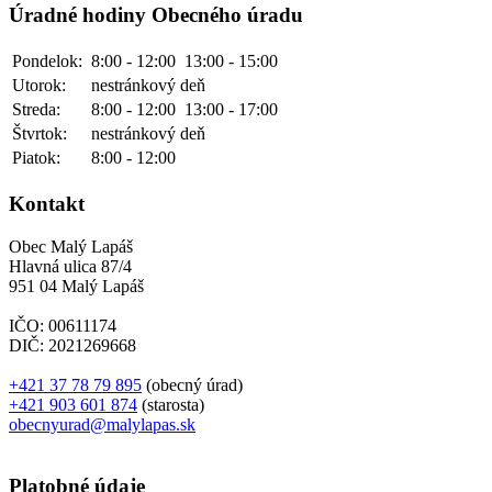
Úradné hodiny Obecného úradu
Pondelok:
8:00 - 12:00
13:00 - 15:00
Utorok:
nestránkový deň
Streda:
8:00 - 12:00
13:00 - 17:00
Štvrtok:
nestránkový deň
Piatok:
8:00 - 12:00
Kontakt
Obec Malý Lapáš
Hlavná ulica 87/4
951 04 Malý Lapáš
IČO: 00611174
DIČ: 2021269668
+421 37 78 79 895
(obecný úrad)
+421 903 601 874
(starosta)
obecnyurad@malylapas.sk
Platobné údaje