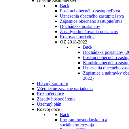
Obecné zastupiteľstvo
Back
Poslanci obecného zastupiteľstva
Uznesenia obecného zastupiteľstva
Zápisnice obecného zastupiteľstva
Dochádzka poslancov
Zásady odmeňovania poslancov
Rokovací poriadok
OZ 2018-2022
Back
Dochádzka poslancov (2
Poslanci obecného zastup
Komisie obecného zastup
Uznesenia obecného zast
Zápisnice a nahrávky obe
2022)
Hlavný kontrolór
Všeobecne záväzné nariadenia
Rozpočet obce
Zásady hospodárenia
Územný plán
Rozvoj obce
Back
Program hospodárskeho a
sociálneho rozvoja