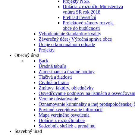
Projekty NSK
Dotácia z rozpočtu Ministerstva
vnútra SR rok 2018
Prehľad investícií
Projektové zámery rozvoja
obce do budúcnosti
Vyhodnotenie štandardov kvality
Záverečný účet / Výročná správa obce
Údaje o komunálnom odpade
Projekty
Obecný úrad
Back
Úradná tabuľa
Zamestnanci a úradné hodiny
Tlačivá a žiadosti
Civilná ochrana
Zmluvy, faktúry, objednávky
Osvedčovanie podpisov na listinách a osvedčovanie
Verejné obstarávanie
Oznamovanie kriminality a inej protispoločenskej 
Povinné zverejňovanie informácií
Mapa verejného osvetlenia
Dotácie z rozpočtu obce
Sadzobník služieb a prenájmu
Stavebný úrad