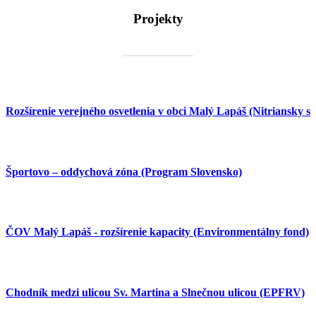
Projekty
Rozšírenie verejného osvetlenia v obci Malý Lapáš (Nitriansky 
Športovo – oddychová zóna (Program Slovensko)
ČOV Malý Lapáš - rozšírenie kapacity (Environmentálny fond)
Chodník medzi ulicou Sv. Martina a Slnečnou ulicou (EPFRV)