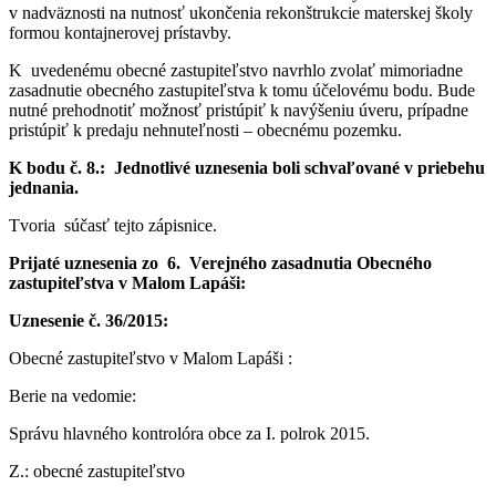
v nadväznosti na nutnosť ukončenia rekonštrukcie materskej školy
formou kontajnerovej prístavby.
K uvedenému obecné zastupiteľstvo navrhlo zvolať mimoriadne
zasadnutie obecného zastupiteľstva k tomu účelovému bodu. Bude
nutné prehodnotiť možnosť pristúpiť k navýšeniu úveru, prípadne
pristúpiť k predaju nehnuteľnosti – obecnému pozemku.
K bodu č. 8.: Jednotlivé uznesenia boli schvaľované v priebehu
jednania.
Tvoria súčasť tejto zápisnice.
Prijaté uznesenia zo 6. Verejného zasadnutia Obecného
zastupiteľstva v Malom Lapáši:
Uznesenie č. 36/2015:
Obecné zastupiteľstvo v Malom Lapáši :
Berie na vedomie:
Správu hlavného kontrolóra obce za I. polrok 2015.
Z.: obecné zastupiteľstvo