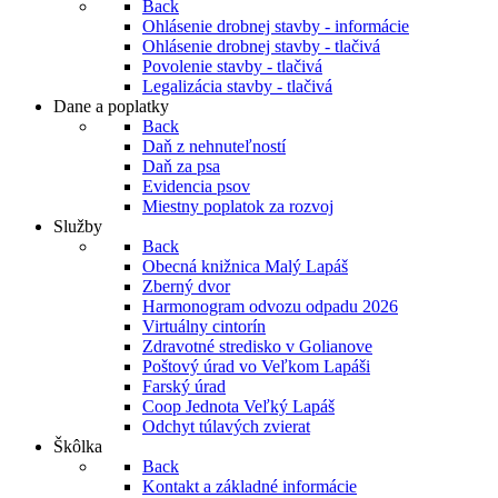
Back
Ohlásenie drobnej stavby - informácie
Ohlásenie drobnej stavby - tlačivá
Povolenie stavby - tlačivá
Legalizácia stavby - tlačivá
Dane a poplatky
Back
Daň z nehnuteľností
Daň za psa
Evidencia psov
Miestny poplatok za rozvoj
Služby
Back
Obecná knižnica Malý Lapáš
Zberný dvor
Harmonogram odvozu odpadu 2026
Virtuálny cintorín
Zdravotné stredisko v Golianove
Poštový úrad vo Veľkom Lapáši
Farský úrad
Coop Jednota Veľký Lapáš
Odchyt túlavých zvierat
Škôlka
Back
Kontakt a základné informácie