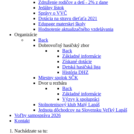
Združenie rodičov a detí - 2% z dane
Jedálny lístok
Správy o VVČ
Dotácia na stravu dieťaťa 2021
Edupage materskej školy
Hodnotenie aktualizačného vzdelávania
Organizácie
Back
Dobrovoľný hasičský zbor
Back
Základné informácie
Získané dotácie
Detská hasičská liga
História DHZ
Miestny spolok SČK
Dvor u rezbára
Back
Základné informácie
Výzvy k spolupráci
Stolnotenisový klub Malý Lapáš
Jednota dôchodcov na Slovensku Veľký Lapáš
Voľby samospráva 2026
Kontakt
Nachádzate sa tu: