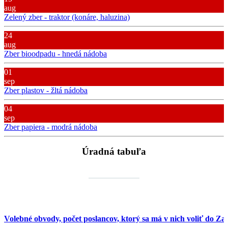
aug
Zelený zber - traktor (konáre, haluzina)
24
aug
Zber bioodpadu - hnedá nádoba
01
sep
Zber plastov - žltá nádoba
04
sep
Zber papiera - modrá nádoba
Úradná tabuľa
Volebné obvody, počet poslancov, ktorý sa má v nich voliť do Za