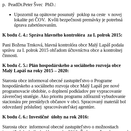
p. PeadDr.Peter Švec PhD.:
Upozornil na opätovne posunutý poklop na ceste v novej
lokalite pri ČOV. Kvôli bezpečnosti premávky je potrebná
úprava zabetónovaním.
K bodu č. 4.: Správa hlavného kontrolóra za I. polrok 2015:
Pani Božena Trnková, hlavná kontrolóra obce Malý Lapáš podala
správu za I. polrok 2015 ohľadom účtovníctva obce a kontrolnej
činnosti.
K bodu č. 5.: Plán hospodárskeho a sociálneho rozvoja obce
Malý Lapáš na roky 2015 – 2020:
Starosta obce informoval obecné zastupiteľstvo o Programe
hospodárskeho a sociálneho rozvoja obce Malý Lapáš pre nové
programovacie obdobie, o doplnení podkladov pre vypracovanie
záverečnej stratégie. Ako prioritu programu zdôraznil vybudovanie
stacionára pre prestárlych občanov v obci. Spracovaný materiál bol
odovzdaný príslušnej spracovávateľskej agentúre.
K bodu č. 6.: Investičné úlohy na rok 2016:
Starosta obce informoval obecné zastupiteľstvo o možnostiach