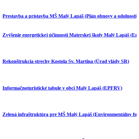
Prestavba a prístavba MŠ Malý Lapáš (Plán obnovy a odolnosti)
Zvýšenie energetickej účinnosti Materskej školy Malý Lapáš (E
Rekonštrukcia strechy Kostola Sv. Martina (Úrad vlády SR)
Informačnoturistické tabule v obci Malý Lapáš (EPFRV)
Zelená infraštruktúra pre MŠ Malý Lapáš (Environmentálny fo