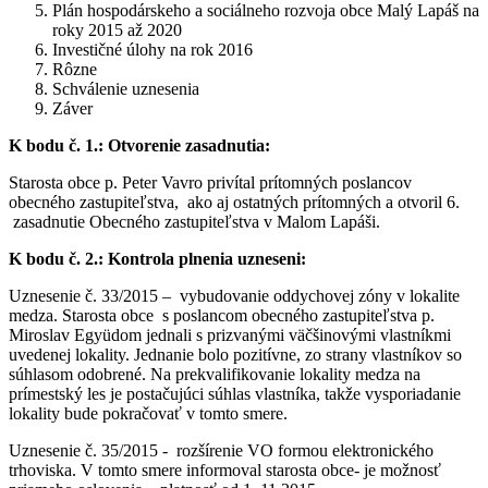
Plán hospodárskeho a sociálneho rozvoja obce Malý Lapáš na
roky 2015 až 2020
Investičné úlohy na rok 2016
Rôzne
Schválenie uznesenia
Záver
K bodu č. 1.: Otvorenie zasadnutia:
Starosta obce p. Peter Vavro privítal prítomných poslancov
obecného zastupiteľstva, ako aj ostatných prítomných a otvoril 6.
zasadnutie Obecného zastupiteľstva v Malom Lapáši.
K bodu č. 2.: Kontrola plnenia uzneseni:
Uznesenie č. 33/2015 – vybudovanie oddychovej zóny v lokalite
medza. Starosta obce s poslancom obecného zastupiteľstva p.
Miroslav Együdom jednali s prizvanými väčšinovými vlastníkmi
uvedenej lokality. Jednanie bolo pozitívne, zo strany vlastníkov so
súhlasom odobrené. Na prekvalifikovanie lokality medza na
prímestský les je postačujúci súhlas vlastníka, takže vysporiadanie
lokality bude pokračovať v tomto smere.
Uznesenie č. 35/2015 - rozšírenie VO formou elektronického
trhoviska. V tomto smere informoval starosta obce- je možnosť