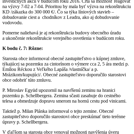
investičných akcií v budúcom roku 2016. Črtá sa možnosť reagovať
na výzvy 7-02 a 7-04. Prioritou by mala byť výzva na rekonštrukciu
KD /zákazka do 300 000 €/. Čo sa týka líniových stavieb –
dobudovanie ciest a chodníkov z Leadra, ako aj dobudovanie
vodovodu.
Pomerne naliehavá je aj rekonštrukcia budovy obecného úradu
a ukončenie rekonštrukcie verejného osvetlenia v budúcom roku.
K bodu č. 7: Rôzne:
Starosta obce informoval obecné zastupiteľstvo o kúpnej zmluve,
týkajúcej sa pozemku za cintorínom o výmere cca 2, 5 ára medzi p.
Emílou Réckou z Veľkého Lapáša /vlastníčka/ a p.
Mrázikom/kupujúci/. Obecné zastupiteľstvo doporučilo starostovi
obce odobriť túto zmluvu.
P. Miroslav Együd upozornil na navŕšenú zeminu na hranici
pozemku p. Schellbergera. Zemina sčasti zasahuje do cestného
telesa a obmedzuje dopravu smerom na hornú cestu pod vinicami.
Taktiež p. Milan Plánka informoval o tejto zemine. Obecné
zastupiteľstvo doporučilo starostovi obce preskúmať tieto terénne
úpravy p. Schellbergera.
V ďaľšom sa starosta obce venoval možnosti navýšenia úveru