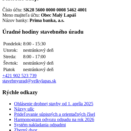
Číslo účtu:
SK28 5600 0000 0008 5462 4001
Meno majiteľa účtu:
Obec Malý Lapáš
Názov banky:
Prima banka, a.s.
Úradné hodiny stavebného úradu
Pondelok:
8:00 - 15:30
Utorok:
nestránkový deň
Streda:
8:00 - 17:00
Štvrtok:
nestránkový deň
Piatok
nestránkový deň
+421 902 523 739
stavebnyurad@velkylapas.sk
Rýchle odkazy
Ohlásenie drobnej stavby od 1. apríla 2025
Názvy ulíc
Prideľovanie súpisných a orientačných čísel
Harmonogram odvozu odpadu na rok 2026
Systém nakladania odpadmi
Zberný dvor