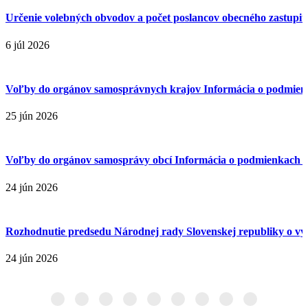
Určenie volebných obvodov a počet poslancov obecného zastupiteľ
6 júl 2026
Voľby do orgánov samosprávnych krajov Informácia o podmienk
25 jún 2026
Voľby do orgánov samosprávy obcí Informácia o podmienkach p
24 jún 2026
Rozhodnutie predsedu Národnej rady Slovenskej republiky o vyhl
24 jún 2026