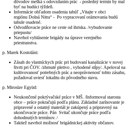
dôvodov mešká s odovzdaním prác - posledný termín by mal
byť na budúci týždeň.
Informácie ohľadom osadenia tabúľ „Vitajte v obci
regiónu Dolná Nitra“ - Po vypracovaní orámovania budú
tabule osadené.
Odvodňovacie práce ne ceste od ihriska. /vybudovanie
priepustu/
Navrhol vyhlásenie brigády na úprave verejného
priestranstva.
p. Marek Kostoláni:
Zásah do vlastníckych prác pri budovaní kanalizácie v novej
štvrti pri ČOV. /zhrnuté pletivo , vyhodené stĺpy/. Apeloval na
kultivovanosť potrebných prác a neoprávnenosť tohto zásahu,
požadoval uviesť lokalitu do pôvodného stavu.
p. Miroslav Együd:
Neukončené pokrývačské práce v MŠ. /Informoval starosta
obce – práce pokračujú podľa plánu. Základné zarínovanie je
pripravené a ostatný materiál je zakúpený a pripravený na
ukončovacie práce. Pán Svitač ukončuje práce podľa
dohodnutých termínov. /
Taktiež navrhol možnosť brigádnickej aktivity občanov.