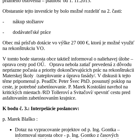
priameho oslovenia – platnosť od 1. 11.2015.
Obstaranie tejto investície by bolo možné rozdeliť na 2. časti:
- nákup stožiarov
- dodávateľské práce
Obec má prísľub dotácie vo výške 27 000 €, ktorú je možné využiť
na rekonštrukciu VO.
V tomto bode starosta obce taktiež informoval o naliehavej úlohe –
oprava cesty pod OÚ. Oprava nebola zatiaľ prevedená z dôvodu
nepriazne počasia a priority dokončievajúcich prác na rekonštrukcii
Materskej školy /zateplovanie a úprava fasády/. V diskusii k tejto
téme pripomenul p. PeadDr. Peter Švec PhD. posunutý poklop na
ceste, je potrebné zabetónovanie. P. Marek Kostoláni navrhol na
kritických miestach /RD Tolleroví a Svitačoví/ spevniť cestu pred
asfaltovaním zabetónovaním krajnice.
K bodu č. 3.: Interpelácie poslancov:
p. Marek Blaško :
Dotaz na vypracovanie projektov od p. Ing. Gontka –
informoval starosta obce - p. Ing. Gontko z časových