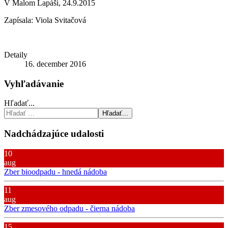
V Malom Lapáši, 24.9.2015
Zapísala: Viola Svitačová
Detaily
16. december 2016
Vyhľadávanie
Hľadať...
Hľadať...
Nadchádzajúce udalosti
10
aug
Zber bioodpadu - hnedá nádoba
11
aug
Zber zmesového odpadu - čierna nádoba
15