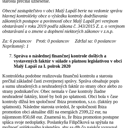
starosta prečítal uznesenie.
Obecné zastupiteľstvo v obci Malý Lapáš berie na vedomie správu
hlavnej kontrolórky obce o výsledku kontroly dodržiavania
zákonných postupov a povinností obce Malý Lapáš pri verejnom
obstarávaní v roku 2019 podľa zákona č. 343/2015 Z. z. o verejnom
obstarávaní a o zmene a doplnení niektorých zákonov v z.n.p.
Za: 6 poslancov Proti: 0 poslancov Zdržal sa: 0 poslancov
Neprítomný: 1
Správa o následnej finančnej kontrole došlých a
vystavených faktúr v súlade s platnou legislatívou v obci
Malý Lapáš za I. polrok 2020
Kontrolórka podobne realizovala finančnú kontrolu a starosta
prečítal základné časti zverejnenej správy. Správa obsahuje popis
a sumu uhradených a neuhradených faktúr zo strany obce alebo zo
strany podnikateľov. Obec nemala v čase kontroly žiadne
neuhradené faktúry, ktoré by boli po splatnosti. Obci bola v čase
kontroly dlžná len spoločnosť Ibiza promotion, s.r.o. (faktúry po
splatnosti). Následne starosta uviedol, že spoločnosti Ibiza
promotion obci aktuálne dlží na energiách 2599,22 eur, na
nájomnom 850,68 eur. Znamená to, že Ibiza promotion postupne
spláca svoje nedoplatky. Poslankyňa Filipčíková sa spýtala na
možnosť splátkového kalendára, aby sa dlh čo najskôr vyrovnal.