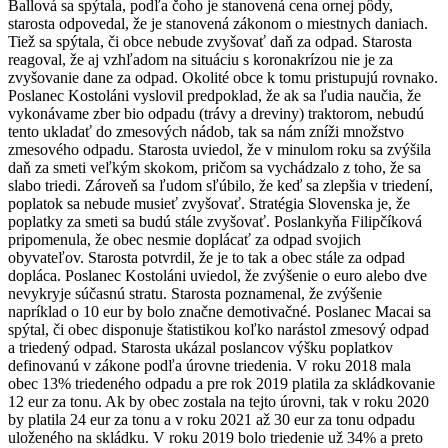
Ballová sa spýtala, podľa čoho je stanovená cena ornej pôdy,
starosta odpovedal, že je stanovená zákonom o miestnych daniach.
Tiež sa spýtala, či obce nebude zvyšovať daň za odpad. Starosta
reagoval, že aj vzhľadom na situáciu s koronakrízou nie je za
zvyšovanie dane za odpad. Okolité obce k tomu pristupujú rovnako.
Poslanec Kostoláni vyslovil predpoklad, že ak sa ľudia naučia, že
vykonávame zber bio odpadu (trávy a dreviny) traktorom, nebudú
tento ukladať do zmesových nádob, tak sa nám zníži množstvo
zmesového odpadu. Starosta uviedol, že v minulom roku sa zvýšila
daň za smeti veľkým skokom, pričom sa vychádzalo z toho, že sa
slabo triedi. Zároveň sa ľudom sľúbilo, že keď sa zlepšia v triedení,
poplatok sa nebude musieť zvyšovať. Stratégia Slovenska je, že
poplatky za smeti sa budú stále zvyšovať. Poslankyňa Filipčíková
pripomenula, že obec nesmie doplácať za odpad svojich
obyvateľov. Starosta potvrdil, že je to tak a obec stále za odpad
dopláca. Poslanec Kostoláni uviedol, že zvýšenie o euro alebo dve
nevykryje súčasnú stratu. Starosta poznamenal, že zvýšenie
napríklad o 10 eur by bolo značne demotivačné. Poslanec Macai sa
spýtal, či obec disponuje štatistikou koľko narástol zmesový odpad
a triedený odpad. Starosta ukázal poslancov výšku poplatkov
definovanú v zákone podľa úrovne triedenia. V roku 2018 mala
obec 13% triedeného odpadu a pre rok 2019 platila za skládkovanie
12 eur za tonu. Ak by obec zostala na tejto úrovni, tak v roku 2020
by platila 24 eur za tonu a v roku 2021 až 30 eur za tonu odpadu
uloženého na skládku. V roku 2019 bolo triedenie už 34% a preto