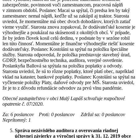
zabezpečenie, povinnosti voči zamestnancom, pracovná náplň
v zimnom období. Poslanec Macai sa spýtal, či predsa len by taký
zamestnanec nemal náplň, keďže už sa zakúpil aj traktor. Starosta
uviedol, že momentálne má obec dvoch dohodárov, ktorých zatiaľ
vieme využiť. Starosta znova zopakoval, že dodávateľské kosenie je
výhodnejšie a poukázal na skúsenosti z okolitých obcí. V prípade,
že by jeden človek kosil celú dedinu, v podstate by v sezóne robil
len túto činnosť. Momentálne je finančne výhodnejšie riešiť kosenie
dodávateľsky. Poslanec Kostoláni sa spýtal na položku špeciálne
služby. Starosta odpovedal, že položka predstavuje stavebný úrad,
GDRP, bezpečnostného technika, audítora, verejné osvetlenie.
Poslankyňa Ballová sa spýtala na položku poplatky a odvody.
Starosta uviedol, že sú to rôzne poplatky, ktoré platí obec, napríklad
vklad na kataster, bankové poplatky. Poslanec Kostoláni sa spýtal na
vyčlenenie položky Platy, daňové odvody pre MŠ. Starosta uviedol,
že je to z dôvodu refundácie odvodov za prvú vlnu pandémie.
Obecné zastupiteľstvo v obci Malý Lapáš schvaľuje rozpočtové
opatrenie č. 07/2020.
Za: 6 poslancov Proti: 0 poslancov Zdržal sa: 0 poslancov
Neprítomný: 1
Správa nezávislého audítora z overovania riadnej
účtovnej závierky a výročnej správy k 31. 12. 2019 obce