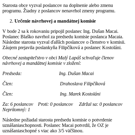
Starosta obce vyzval poslancov na doplnenie alebo zmenu
programu. Žiadny z poslancov nenavrhol zmeny programu.
Určenie návrhovej a mandátnej komisie
V bode 2 sa k rokovaniu pripojil poslanec Ing. Dušan Macai.
Poslanec Blaško navrhol za predsedu komisie poslanca Macaia.
Následne starosta vyzval ďalších poslancov o členstvo v komisii.
Záujem prejavila poslankyňa Filipčíková a poslanec Kostoláni.
Obecné zastupiteľstvo v obci Malý Lapáš schvaľuje členov
návrhovej a mandátnej komisie v zložení:
Predseda: Ing. Dušan Macai
Člen: Drahoslava Filipčíková
Člen: Ing. Marek Kostoláni
Za: 6 poslancov Proti: 0 poslancov Zdržal sa: 0 poslancov
Neprítomný: 1
Následne požiadal starosta predsedu komisie o potvrdenie
uznášaniaschopnosti. Poslanec Macai potvrdil, že OZ je
uznášaniaschopné s viac ako 3/5 väčšinou.