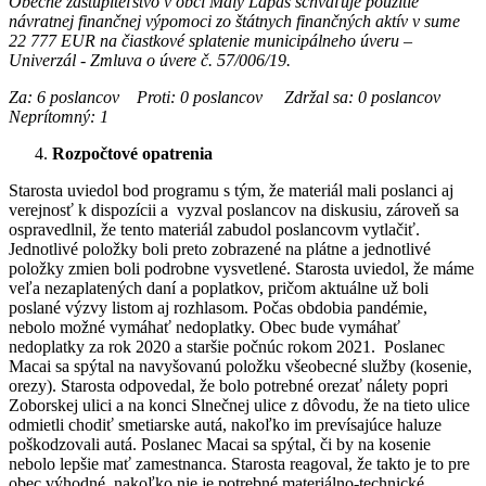
Obecné zastupiteľstvo v obci Malý Lapáš schvaľuje použitie
návratnej finančnej výpomoci zo štátnych finančných aktív v sume
22 777 EUR na čiastkové splatenie municipálneho úveru –
Univerzál - Zmluva o úvere č. 57/006/19.
Za: 6 poslancov Proti: 0 poslancov Zdržal sa: 0 poslancov
Neprítomný: 1
Rozpočtové opatrenia
Starosta uviedol bod programu s tým, že materiál mali poslanci aj
verejnosť k dispozícii a vyzval poslancov na diskusiu, zároveň sa
ospravedlnil, že tento materiál zabudol poslancovm vytlačiť.
Jednotlivé položky boli preto zobrazené na plátne a jednotlivé
položky zmien boli podrobne vysvetlené. Starosta uviedol, že máme
veľa nezaplatených daní a poplatkov, pričom aktuálne už boli
poslané výzvy listom aj rozhlasom. Počas obdobia pandémie,
nebolo možné vymáhať nedoplatky. Obec bude vymáhať
nedoplatky za rok 2020 a staršie počnúc rokom 2021. Poslanec
Macai sa spýtal na navyšovanú položku všeobecné služby (kosenie,
orezy). Starosta odpovedal, že bolo potrebné orezať nálety popri
Zoborskej ulici a na konci Slnečnej ulice z dôvodu, že na tieto ulice
odmietli chodiť smetiarske autá, nakoľko im prevísajúce haluze
poškodzovali autá. Poslanec Macai sa spýtal, či by na kosenie
nebolo lepšie mať zamestnanca. Starosta reagoval, že takto je to pre
obec výhodné, nakoľko nie je potrebné materiálno-technické