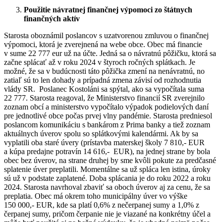
Použitie návratnej finančnej výpomoci zo štátnych
finančných aktív
Starosta oboznámil poslancov s uzatvorenou zmluvou o finančnej
výpomoci, ktorá je zverejnená na webe obce. Obec má financie
v sume 22 777 eur už na účte. Jedná sa o návratnú pôžičku, ktorá sa
začne splácať až v roku 2024 v štyroch ročných splátkach. Je
možné, že sa v budúcnosti táto pôžička zmení na nenávratnú, no
zatiaľ sú to len dohady a prípadná zmena závisí od rozhodnutia
vlády SR. Poslanec Kostoláni sa spýtal, ako sa vypočítala suma
22 777. Starosta reagoval, že Ministerstvo financií SR zverejnilo
zoznam obcí a ministerstvo vypočítalo výpadok podielových daní
pre jednotlivé obce počas prvej vlny pandémie. Starosta predniesol
poslancom komunikáciu s bankárom z Prima banky a tiež zoznam
aktuálnych úverov spolu so splátkovými kalendármi. Ak by sa
vyplatili oba staré úvery (prístavba materskej školy 7 810,- EUR
a kúpa predajne potravín 14 616,- EUR), na jednej strane by bola
obec bez úverov, na strane druhej by sme kvôli pokute za predčasné
splatenie úver preplatili. Momentálne sa už spláca len istina, úroky
sú už v podstate zaplatené. Doba splácania je do roku 2022 a roku
2024. Starosta navrhoval zbaviť sa oboch úverov aj za cenu, že sa
preplatia. Obec má okrem toho municipálny úver vo výške
150 000,- EUR, kde sa platí 0,6% z nečerpanej sumy a 1,0% z
čerpanej sumy, pričom čerpanie nie je viazané na konkrétny účel a