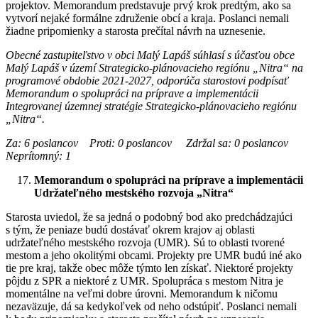
projektov. Memorandum predstavuje prvý krok predtým, ako sa
vytvorí nejaké formálne združenie obcí a kraja. Poslanci nemali
žiadne pripomienky a starosta prečítal návrh na uznesenie.
Obecné zastupiteľstvo v obci Malý Lapáš súhlasí s účasťou obce
Malý Lapáš v území Strategicko-plánovacieho regiónu „Nitra“ na
programové obdobie 2021-2027, odporúča starostovi podpísať
Memorandum o spolupráci na príprave a implementácii
Integrovanej územnej stratégie Strategicko-plánovacieho regiónu
„Nitra“.
Za: 6 poslancov Proti: 0 poslancov Zdržal sa: 0 poslancov
Neprítomný: 1
Memorandum o spolupráci na príprave a implementácii
Udržateľného mestského rozvoja „Nitra“
Starosta uviedol, že sa jedná o podobný bod ako predchádzajúci
s tým, že peniaze budú dostávať okrem krajov aj oblasti
udržateľného mestského rozvoja (UMR). Sú to oblasti tvorené
mestom a jeho okolitými obcami. Projekty pre UMR budú iné ako
tie pre kraj, takže obec môže týmto len získať. Niektoré projekty
pôjdu z SPR a niektoré z UMR. Spolupráca s mestom Nitra je
momentálne na veľmi dobre úrovni. Memorandum k ničomu
nezaväzuje, dá sa kedykoľvek od neho odstúpiť. Poslanci nemali