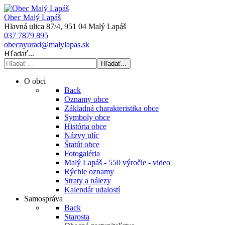
Obec Malý Lapáš
Hlavná ulica 87/4, 951 04 Malý Lapáš
037 7879 895
obecnyurad@malylapas.sk
Hľadať...
Hľadať...
O obci
Back
Oznamy obce
Základná charakteristika obce
Symboly obce
História obce
Názvy ulíc
Štatút obce
Fotogaléria
Malý Lapáš - 550 výročie - video
Rýchle oznamy
Straty a nálezy
Kalendár udalostí
Samospráva
Back
Starosta