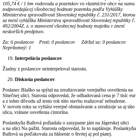
105,74 € / 1 bm vodovodu a pozemkov vo vlastníctve obce na sumu
zodpovedajúcej všeobecnej hodnote pozemku podľa Vyhlášky
Ministerstva spravodlivosti Slovenskej republiky č. 231/2017, ktorou
sa mení vyhláška Ministerstva spravodlivosti Slovenskej republiky č.
492/2004Z. z. o stanovení všeobecnej hodnoty majetku v znení
neskorších predpisov.
Za: 6 poslancov Proti: 0 poslancov Zdržal sa: 0 poslancov
Neprítomný: 1
Interpelácia poslancov
Žiadny z poslancov neinterpeloval starostu.
Diskusia poslancov
Poslanec Blaško sa spýtal na zrealizovanie verejného osvetlenia na
Slnečnej ulici. Starosta odpovedal, že odhadovaná cena je 7 tisíc eur
a z tohto dôvodu už tento rok túto stavbu realizovať nebudeme.
V novom roku sa vyhlási verejné obstarávanie a zrealizuje sa aj táto
ulica, vrátane osvetlenia cintorína.
Poslankyňa Ballová požiadala o zasypanie jám na Jágerskej ulici
a na ulici Na pažiti. Starosta odpovedal, že to naplánuje. Poslankyňa
Ballová sa poďakovala za hlásenie o štvrtej aj pol piatej.