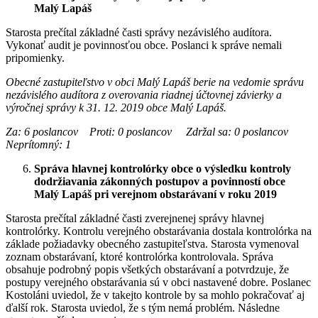
Malý Lapáš
Starosta prečítal základné časti správy nezávislého audítora.
Vykonať audit je povinnosťou obce. Poslanci k správe nemali
pripomienky.
Obecné zastupiteľstvo v obci Malý Lapáš berie na vedomie správu
nezávislého audítora z overovania riadnej účtovnej závierky a
výročnej správy k 31. 12. 2019 obce Malý Lapáš.
Za: 6 poslancov Proti: 0 poslancov Zdržal sa: 0 poslancov
Neprítomný: 1
Správa hlavnej kontrolórky obce o výsledku kontroly
dodržiavania zákonných postupov a povinností obce
Malý Lapáš pri verejnom obstarávaní v roku 2019
Starosta prečítal základné časti zverejnenej správy hlavnej
kontrolórky. Kontrolu verejného obstarávania dostala kontrolórka na
základe požiadavky obecného zastupiteľstva. Starosta vymenoval
zoznam obstarávaní, ktoré kontrolórka kontrolovala. Správa
obsahuje podrobný popis všetkých obstarávaní a potvrdzuje, že
postupy verejného obstarávania sú v obci nastavené dobre. Poslanec
Kostoláni uviedol, že v takejto kontrole by sa mohlo pokračovať aj
ďalší rok. Starosta uviedol, že s tým nemá problém. Následne