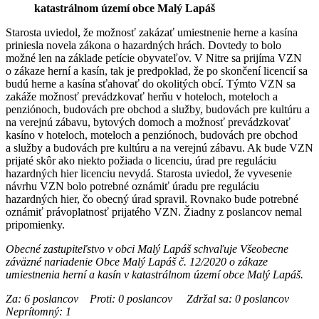
katastrálnom území obce Malý Lapáš
Starosta uviedol, že možnosť zakázať umiestnenie herne a kasína
priniesla novela zákona o hazardných hrách. Dovtedy to bolo
možné len na základe petície obyvateľov. V Nitre sa prijíma VZN
o zákaze herní a kasín, tak je predpoklad, že po skončení licencií sa
budú herne a kasína sťahovať do okolitých obcí. Týmto VZN sa
zakáže možnosť prevádzkovať herňu v hoteloch, moteloch a
penziónoch, budovách pre obchod a služby, budovách pre kultúru a
na verejnú zábavu, bytových domoch a možnosť prevádzkovať
kasíno v hoteloch, moteloch a penziónoch, budovách pre obchod
a služby a budovách pre kultúru a na verejnú zábavu. Ak bude VZN
prijaté skôr ako niekto požiada o licenciu, úrad pre reguláciu
hazardných hier licenciu nevydá. Starosta uviedol, že vyvesenie
návrhu VZN bolo potrebné oznámiť úradu pre reguláciu
hazardných hier, čo obecný úrad spravil. Rovnako bude potrebné
oznámiť právoplatnosť prijatého VZN. Žiadny z poslancov nemal
pripomienky.
Obecné zastupiteľstvo v obci Malý Lapáš schvaľuje Všeobecne
záväzné nariadenie Obce Malý Lapáš č. 12/2020 o zákaze
umiestnenia herní a kasín v katastrálnom území obce Malý Lapáš.
Za: 6 poslancov Proti: 0 poslancov Zdržal sa: 0 poslancov
Neprítomný: 1