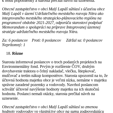
k bodu pripomienky a starosta prečítal návrh na uznesenia.
Obecné zastupiteľstvo v obci Malý Lapáš súhlasí s účasťou obce
Malý Lapáš v území Udržateľného mestského rozvoja Nitra ako
integrovaného mestského strategicko-plánovacieho regiónu na
programové obdobie 2021-2027, odporúča starostovi podpísať
Memorandum o spolupráci na príprave Integrovanej územnej
stratégie udržateľného mestského rozvoja Nitra.
Za: 6 poslancov Proti: 0 poslancov Zdržal sa: 0 poslancov
Neprítomný: 1
Rôzne
Starosta informoval poslancov o troch podaných projektoch na
Environmentálny fond. Prvým je rozšírenie ČOV, druhým
dovybavenie traktora o čelný nakladač, vlečku, štiepkovač,
mulčovač a tretím nákup kompostérov. Starosta upozornil na to, že
účtovná hodnota majetku obce je veľmi nízka, nemáme v majetku
správne zaradené pozemky a vodovody. Navrhol poslancom
schváliť účtovné navýšenie hodnoty majetku na ich skutočnú
hodnotu. Poslanci nemali otázky, starosta prečítal návrh na
uznesenie.
Obecné zastupiteľstvo v obci Malý Lapáš súhlasí so zmenou
hodnoty vodovodov vo vlastníctve obce na sumu zodpovedajúcu