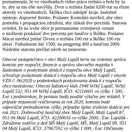
poznamenala, že vo vinohradoch vidno prácu rezbára a bola by za
to, aby sa mu ešte navýšilo. Dvor u rezbára žiadal 6200 eur na rôzne
aktivity vo vinohradoch. Škôlka chce nakúpiť kroje, hudobné
nástroje, dopravné ihrisko. Poslanec Kostoláni navrhol, aby obec
pomohla s propagáciou združení, aby získali dve percentá. Starosta
uviedol, že na webe obce je permanentne zverejnený oznam
o možnosti poukázať dve percenta pre hasičov a škôlku. Poslanec
Macai navrhol pridať Dvoru u rezbára 100 eur a škôlke 100 eur
ubrať. Futbalistom dať 1500, na pingpong 400 a hasičom 2000.
Následne starosta prečítal návrh na uznesenie.
Obecné zastupiteľstvo v obci Malý Lapáš berie na vedomie správu
komisie pre rozpočet, financie a správu obecného majetku k
žiadostiam o poskytnutie dotácií z rozpočtu obce Malý Lapáš,
schvaľuje poskytnutie dotácií z rozpočtu obce Malý Lapáš v zmysle
VZN č. 06/2020 o podmienkach poskytovania dotácií z rozpočtu
obce nasledovne: Obecný futbalový klub 1948 Veľký Lapáš, Veľký
Lapáš 532, 951 04 Veľký Lapáš, IČO: 42116601 vo výške 1 500,-
Eur s podmienkou, že peniaze budú použité výlučne pre mládež. V
prípade nejasností vyúčtovania za rok 2020, komisia bude
odporúčať prehodnotenie výšky, prípadne úplne zrušenie dotácie pre
rok 2021. Dobrovoľný hasičský zbor Malý Lapáš, Malý Lapáš 87,
951 04 Malý Lapáš, IČO: 42200016 vo výške 2000,- Eur. Lapášik -
Združenie rodičov a detí MŠ Malý Lapáš, MŠ, Malý Lapáš 89, 951
04 Malý Lapáš, IČO: 37967592 vo výške 1 000,- Eur. Občianske