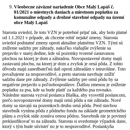
Všeobecne záväzné nariadenie Obce Malý Lapáš č.
01/2021 o miestnych daniach a miestnom poplatku za
komunálne odpady a drobné stavebné odpady na území
obce Malý Lapáš
Starosta uviedol, že toto VZN je potrebné prijať tak, aby bolo platné
od 1.1.2021 v prípade, ak chceme robiť nejaké zmeny. Starosta
uviedol podstatné zmeny oproti aktuálne platnému VZN. Tými sú
zníženie sadzby pre záhrady, nakoľko vlaňajšie zvýšenie sa
prejavilo v starej dedine, kde sú pozemky tvorené zastavanou
plochou na ktorej je dom a záhradou. Novopostavené domy majú
zastavanú plochu, na ktorej je dom a zvyšok je orná pôda. Z tohto
dôvodu majú zanedbateľnú daň oproti záhradám v intraviláne. Toto
považujeme za nespravodlivé, a preto starosta navrhuje znížiť
sadzbu dane pre záhrady. Zvýšenie sadzby pre ornú pôdu by sa
negatívne prejavilo u poľnohospodárov. Ďalšou zmenou je zníženie
poplatku za psa, kde sa bude platiť za každého psa rovnako.
Následne starosta vyzval poslanca Blaška, aby vysvetlil poslancom,
prečo novopostavené domy majú ornú pôdu a nie záhradu. Nové
domy sa stavajú na pozemkoch druhu orná pôda. Pred stavbou
stavebník vyníma pôdu z pôdneho fondu na základe geometrického
plánu a zvyšok stále zostáva ornou pôdou. Stavebník nie je povinný
preklasifikovať to na záhradu. Starosta si uvedomuje výpadok dane,
ktorý s tým bude súvisieť no je to nespravodlivé. Poslankyňa