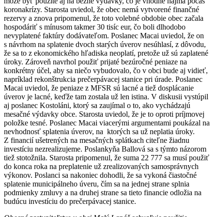
môže byť použité aj na bežné výdavky, čo je vhodné najmä počas
koronakrízy. Starosta uviedol, že obec nemá vytvorené finančné
rezervy a znova pripomenul, že toto volebné obdobie obec začala
hospodáriť s mínusom takmer 30 tisíc eur, čo boli dlhodobo
nevyplatené faktúry dodávateľom. Poslanec Macai uviedol, že on
s návrhom na splatenie dvoch starých úverov nesúhlasí, z dôvodu,
že sa to z ekonomického hľadiska neoplatí, pretože už sú zaplatené
úroky. Zároveň navrhol použiť prijaté bezúročné peniaze na
konkrétny účel, aby sa niečo vybudovalo, čo v obci bude aj vidieť,
napríklad rekonštrukcia prečerpávacej stanice pri úrade. Poslanec
Macai uviedol, že peniaze z MFSR sú lacné a tiež dosplácanie
úverov je lacné, keďže tam zostala už len istina. V diskusii vystúpil
aj poslanec Kostoláni, ktorý sa zaujímal o to, ako vychádzajú
mesačné výdavky obce. Starosta uviedol, že je to oproti príjmovej
položke tesné. Poslanec Macai viacerými argumentami poukázal na
nevhodnosť splatenia úverov, na ktorých sa už neplatia úroky.
Z financií ušetrených na mesačných splátkach citeľne žiadnu
investíciu nezrealizujeme. Poslankyňa Ballová sa s týmto názorom
tiež stotožnila. Starosta pripomenul, že suma 22 777 sa musí použiť
do konca roka na preplatenie už zrealizovaných samosprávnych
výkonov. Poslanci sa nakoniec dohodli, že sa vykoná čiastočné
splatenie municipálneho úveru, čím sa na jednej strane splnia
podmienky zmluvy a na druhej strane sa tieto financie odložia na
budúcu investíciu do prečerpávacej stanice.