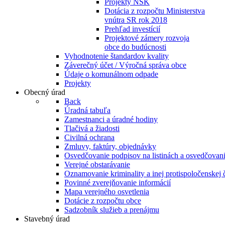
Projekty NSK
Dotácia z rozpočtu Ministerstva
vnútra SR rok 2018
Prehľad investícií
Projektové zámery rozvoja
obce do budúcnosti
Vyhodnotenie štandardov kvality
Záverečný účet / Výročná správa obce
Údaje o komunálnom odpade
Projekty
Obecný úrad
Back
Úradná tabuľa
Zamestnanci a úradné hodiny
Tlačivá a žiadosti
Civilná ochrana
Zmluvy, faktúry, objednávky
Osvedčovanie podpisov na listinách a osvedčovanie
Verejné obstarávanie
Oznamovanie kriminality a inej protispoločenskej 
Povinné zverejňovanie informácií
Mapa verejného osvetlenia
Dotácie z rozpočtu obce
Sadzobník služieb a prenájmu
Stavebný úrad