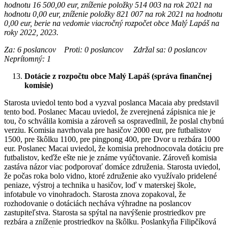
hodnotu 16 500,00 eur, zníženie položky 514 003 na rok 2021 na
hodnotu 0,00 eur, zníženie položky 821 007 na rok 2021 na hodnotu
0,00 eur, berie na vedomie viacročný rozpočet obce Malý Lapáš na
roky 2022, 2023.
Za: 6 poslancov Proti: 0 poslancov Zdržal sa: 0 poslancov
Neprítomný: 1
Dotácie z rozpočtu obce Malý Lapáš (správa finančnej
komisie)
Starosta uviedol tento bod a vyzval poslanca Macaia aby predstavil
tento bod. Poslanec Macau uviedol, že zverejnená zápisnica nie je
tou, čo schválila komisia a zároveň sa ospravedlnil, že poslal chybnú
verziu. Komisia navrhovala pre hasičov 2000 eur, pre futbalistov
1500, pre škôlku 1100, pre pingpong 400, pre Dvor u rezbára 1000
eur. Poslanec Macai uviedol, že komisia prehodnocovala dotáciu pre
futbalistov, keďže ešte nie je známe vyúčtovanie. Zároveň komisia
zastáva názor viac podporovať domáce združenia. Starosta uviedol,
že počas roka bolo vidno, ktoré združenie ako využívalo pridelené
peniaze, výstroj a technika u hasičov, loď v materskej škole,
infotabule vo vinohradoch. Starosta znova zopakoval, že
rozhodovanie o dotáciách necháva výhradne na poslancov
zastupiteľstva. Starosta sa spýtal na navýšenie prostriedkov pre
rezbára a zníženie prostriedkov na škôlku. Poslankyňa Filipčíková