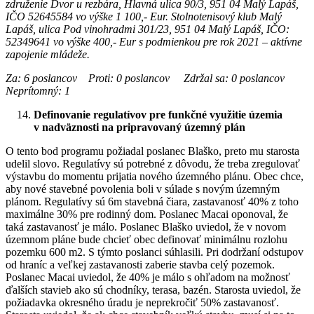
združenie Dvor u rezbára, Hlavná ulica 90/3, 951 04 Malý Lapáš,
IČO 52645584 vo výške 1 100,- Eur. Stolnotenisový klub Malý
Lapáš, ulica Pod vinohradmi 301/23, 951 04 Malý Lapáš, IČO:
52349641 vo výške 400,- Eur s podmienkou pre rok 2021 – aktívne
zapojenie mládeže.
Za: 6 poslancov Proti: 0 poslancov Zdržal sa: 0 poslancov
Neprítomný: 1
Definovanie regulatívov pre funkčné využitie územia
v nadväznosti na pripravovaný územný plán
O tento bod programu požiadal poslanec Blaško, preto mu starosta
udelil slovo. Regulatívy sú potrebné z dôvodu, že treba zregulovať
výstavbu do momentu prijatia nového územného plánu. Obec chce,
aby nové stavebné povolenia boli v súlade s novým územným
plánom. Regulatívy sú 6m stavebná čiara, zastavanosť 40% z toho
maximálne 30% pre rodinný dom. Poslanec Macai oponoval, že
taká zastavanosť je málo. Poslanec Blaško uviedol, že v novom
územnom pláne bude chcieť obec definovať minimálnu rozlohu
pozemku 600 m2. S týmto poslanci súhlasili. Pri dodržaní odstupov
od hraníc a veľkej zastavanosti zaberie stavba celý pozemok.
Poslanec Macai uviedol, že 40% je málo s ohľadom na možnosť
ďalších stavieb ako sú chodníky, terasa, bazén. Starosta uviedol, že
požiadavka okresného úradu je neprekročiť 50% zastavanosť.