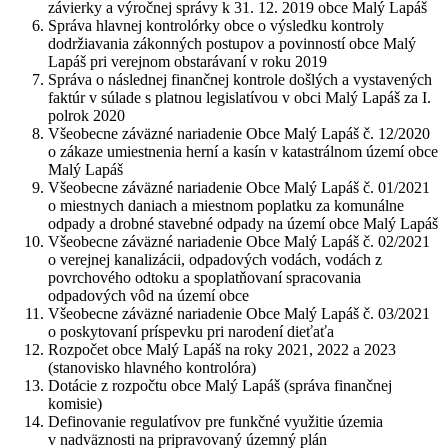
závierky a výročnej správy k 31. 12. 2019 obce Malý Lapáš
Správa hlavnej kontrolórky obce o výsledku kontroly
dodržiavania zákonných postupov a povinností obce Malý
Lapáš pri verejnom obstarávaní v roku 2019
Správa o následnej finančnej kontrole došlých a vystavených
faktúr v súlade s platnou legislatívou v obci Malý Lapáš za I.
polrok 2020
Všeobecne záväzné nariadenie Obce Malý Lapáš č. 12/2020
o zákaze umiestnenia herní a kasín v katastrálnom území obce
Malý Lapáš
Všeobecne záväzné nariadenie Obce Malý Lapáš č. 01/2021
o miestnych daniach a miestnom poplatku za komunálne
odpady a drobné stavebné odpady na území obce Malý Lapáš
Všeobecne záväzné nariadenie Obce Malý Lapáš č. 02/2021
o verejnej kanalizácii, odpadových vodách, vodách z
povrchového odtoku a spoplatňovaní spracovania
odpadových vôd na území obce
Všeobecne záväzné nariadenie Obce Malý Lapáš č. 03/2021
o poskytovaní príspevku pri narodení dieťaťa
Rozpočet obce Malý Lapáš na roky 2021, 2022 a 2023
(stanovisko hlavného kontrolóra)
Dotácie z rozpočtu obce Malý Lapáš (správa finančnej
komisie)
Definovanie regulatívov pre funkčné využitie územia
v nadväznosti na pripravovaný územný plán