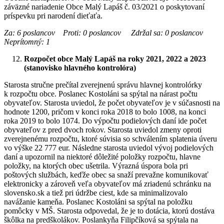
záväzné nariadenie Obce Malý Lapáš č. 03/2021 o poskytovaní
príspevku pri narodení dieťaťa.
Za: 6 poslancov Proti: 0 poslancov Zdržal sa: 0 poslancov
Neprítomný: 1
Rozpočet obce Malý Lapáš na roky 2021, 2022 a 2023
(stanovisko hlavného kontrolóra)
Starosta stručne prečítal zverejnenú správu hlavnej kontrolórky
k rozpočtu obce. Poslanec Kostoláni sa spýtal na nárast počtu
obyvateľov. Starosta uviedol, že počet obyvateľov je v súčasnosti na
hodnote 1200, pričom v konci roka 2018 to bolo 1008, na konci
roka 2019 to bolo 1074. Do výpočtu podielových daní ide počet
obyvateľov z pred dvoch rokov. Starosta uviedol zmeny oproti
zverejnenému rozpočtu, ktoré súvisia so schválením splatenia úveru
vo výške 22 777 eur. Následne starosta uviedol vývoj podielových
daní a upozornil na niektoré dôležité položky rozpočtu, hlavne
položky, na ktorých obec ušetrila. Výrazná úspora bola pri
poštových službách, keďže obec sa snaží prevažne komunikovať
elektronicky a zároveň veľa obyvateľov má zriadenú schránku na
slovensko.sk a tiež pri údržbe ciest, kde sa minimalizovalo
navážanie kameňa. Poslanec Kostoláni sa spýtal na položku
pomôcky v MŠ. Starosta odpovedal, že je to dotácia, ktorú dostáva
škôlka na predškolákov. Poslankyňa Filipčíková sa spýtala na