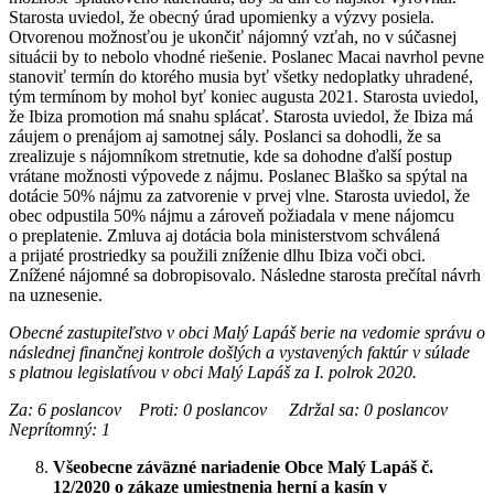
Starosta uviedol, že obecný úrad upomienky a výzvy posiela.
Otvorenou možnosťou je ukončiť nájomný vzťah, no v súčasnej
situácii by to nebolo vhodné riešenie. Poslanec Macai navrhol pevne
stanoviť termín do ktorého musia byť všetky nedoplatky uhradené,
tým termínom by mohol byť koniec augusta 2021. Starosta uviedol,
že Ibiza promotion má snahu splácať. Starosta uviedol, že Ibiza má
záujem o prenájom aj samotnej sály. Poslanci sa dohodli, že sa
zrealizuje s nájomníkom stretnutie, kde sa dohodne ďalší postup
vrátane možnosti výpovede z nájmu. Poslanec Blaško sa spýtal na
dotácie 50% nájmu za zatvorenie v prvej vlne. Starosta uviedol, že
obec odpustila 50% nájmu a zároveň požiadala v mene nájomcu
o preplatenie. Zmluva aj dotácia bola ministerstvom schválená
a prijaté prostriedky sa použili zníženie dlhu Ibiza voči obci.
Znížené nájomné sa dobropisovalo. Následne starosta prečítal návrh
na uznesenie.
Obecné zastupiteľstvo v obci Malý Lapáš berie na vedomie správu o
následnej finančnej kontrole došlých a vystavených faktúr v súlade
s platnou legislatívou v obci Malý Lapáš za I. polrok 2020.
Za: 6 poslancov Proti: 0 poslancov Zdržal sa: 0 poslancov
Neprítomný: 1
Všeobecne záväzné nariadenie Obce Malý Lapáš č.
12/2020 o zákaze umiestnenia herní a kasín v