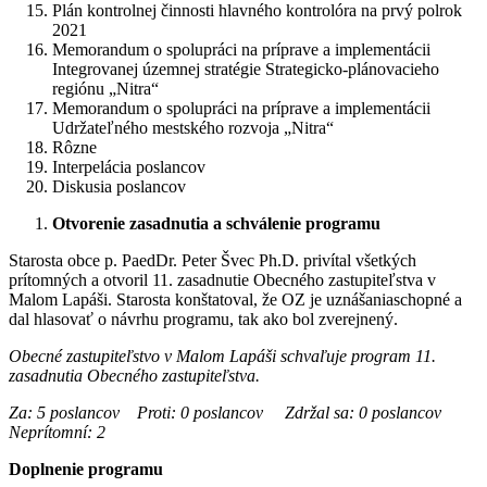
Plán kontrolnej činnosti hlavného kontrolóra na prvý polrok
2021
Memorandum o spolupráci na príprave a implementácii
Integrovanej územnej stratégie Strategicko-plánovacieho
regiónu „Nitra“
Memorandum o spolupráci na príprave a implementácii
Udržateľného mestského rozvoja „Nitra“
Rôzne
Interpelácia poslancov
Diskusia poslancov
Otvorenie zasadnutia a schválenie programu
Starosta obce p. PaedDr. Peter Švec Ph.D. privítal všetkých
prítomných a otvoril 11. zasadnutie Obecného zastupiteľstva v
Malom Lapáši. Starosta konštatoval, že OZ je uznášaniaschopné a
dal hlasovať o návrhu programu, tak ako bol zverejnený.
Obecné zastupiteľstvo v Malom Lapáši schvaľuje program 11.
zasadnutia Obecného zastupiteľstva.
Za: 5 poslancov Proti: 0 poslancov Zdržal sa: 0 poslancov
Neprítomní: 2
Doplnenie programu