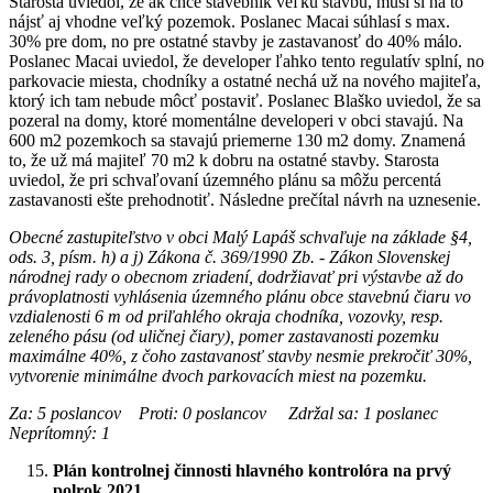
Starosta uviedol, že ak chce stavebník veľkú stavbu, musí si na to
nájsť aj vhodne veľký pozemok. Poslanec Macai súhlasí s max.
30% pre dom, no pre ostatné stavby je zastavanosť do 40% málo.
Poslanec Macai uviedol, že developer ľahko tento regulatív splní, no
parkovacie miesta, chodníky a ostatné nechá už na nového majiteľa,
ktorý ich tam nebude môcť postaviť. Poslanec Blaško uviedol, že sa
pozeral na domy, ktoré momentálne developeri v obci stavajú. Na
600 m2 pozemkoch sa stavajú priemerne 130 m2 domy. Znamená
to, že už má majiteľ 70 m2 k dobru na ostatné stavby. Starosta
uviedol, že pri schvaľovaní územného plánu sa môžu percentá
zastavanosti ešte prehodnotiť. Následne prečítal návrh na uznesenie.
Obecné zastupiteľstvo v obci Malý Lapáš schvaľuje na základe §4,
ods. 3, písm. h) a j) Zákona č. 369/1990 Zb. - Zákon Slovenskej
národnej rady o obecnom zriadení, dodržiavať pri výstavbe až do
právoplatnosti vyhlásenia územného plánu obce stavebnú čiaru vo
vzdialenosti 6 m od priľahlého okraja chodníka, vozovky, resp.
zeleného pásu (od uličnej čiary), pomer zastavanosti pozemku
maximálne 40%, z čoho zastavanosť stavby nesmie prekročiť 30%,
vytvorenie minimálne dvoch parkovacích miest na pozemku.
Za: 5 poslancov Proti: 0 poslancov Zdržal sa: 1 poslanec
Neprítomný: 1
Plán kontrolnej činnosti hlavného kontrolóra na prvý
polrok 2021