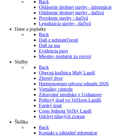
Back
Ohlásenie drobnej stavby - informácie
Ohlásenie drobnej stavby - tlačivá
Povolenie stavby - tlačivá
Legalizácia stavby - tlačivá
Dane a poplatky
Back
Daň z nehnuteľností
Daň za psa
Evidencia psov
Miestny poplatok za rozvoj
Služby
Back
Obecná knižnica Malý Lapáš
Zberný dvor
Harmonogram odvozu odpadu 2026
Virtuálny cintorín
Zdravotné stredisko v Golianove
Poštový úrad vo Veľkom Lapáši
Farský úrad
Coop Jednota Veľký Lapáš
Odchyt túlavých zvierat
Škôlka
Back
Kontakt a základné informácie