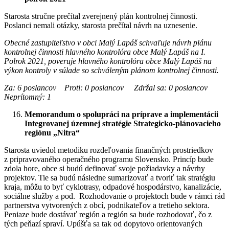
Starosta stručne prečítal zverejnený plán kontrolnej činnosti.
Poslanci nemali otázky, starosta prečítal návrh na uznesenie.
Obecné zastupiteľstvo v obci Malý Lapáš schvaľuje návrh plánu
kontrolnej činnosti hlavného kontrolóra obce Malý Lapáš na I.
Polrok 2021, poveruje hlavného kontrolóra obce Malý Lapáš na
výkon kontroly v súlade so schváleným plánom kontrolnej činnosti.
Za: 6 poslancov Proti: 0 poslancov Zdržal sa: 0 poslancov
Neprítomný: 1
Memorandum o spolupráci na príprave a implementácii
Integrovanej územnej stratégie Strategicko-plánovacieho
regiónu „Nitra“
Starosta uviedol metodiku rozdeľovania finančných prostriedkov
z pripravovaného operačného programu Slovensko. Princíp bude
zdola hore, obce si budú definovať svoje požiadavky a návrhy
projektov. Tie sa budú následne sumarizovať a tvoriť tak stratégiu
kraja, môžu to byť cyklotrasy, odpadové hospodárstvo, kanalizácie,
sociálne služby a pod. Rozhodovanie o projektoch bude v rámci rád
partnerstva vytvorených z obcí, podnikateľov a tretieho sektora.
Peniaze bude dostávať región a región sa bude rozhodovať, čo z
tých peňazí spraví. Upúšťa sa tak od dopytovo orientovaných