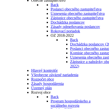
Obecné zastupiteľstvo
Back
Poslanci obecného zastupiteľstva
Uznesenia obecného zastupiteľstva
Zápisnice obecného zastupiteľstva
Dochádzka poslancov
Zásady odmeňovania poslancov
Rokovací poriadok
OZ 2018-2022
Back
Dochádzka poslancov (2
Poslanci obecného zastup
Komisie obecného zastup
Uznesenia obecného zast
Zápisnice a nahrávky obe
2022)
Hlavný kontrolór
Všeobecne záväzné nariadenia
Rozpočet obce
Zásady hospodárenia
Územný plán
Rozvoj obce
Back
Program hospodárskeho a
sociálneho rozvoja