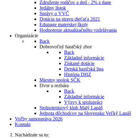
Združenie rodičov a detí - 2% z dane
Jedálny lístok
Správy o VVČ
Dotácia na stravu dieťaťa 2021
Edupage materskej školy
Hodnotenie aktualizačného vzdelávania
Organizácie
Back
Dobrovoľný hasičský zbor
Back
Základné informácie
Získané dotácie
Detská hasičská liga
História DHZ
Miestny spolok SČK
Dvor u rezbára
Back
Základné informácie
Výzvy k spolupráci
Stolnotenisový klub Malý Lapáš
Jednota dôchodcov na Slovensku Veľký Lapáš
Voľby samospráva 2026
Kontakt
Nachádzate sa tu: