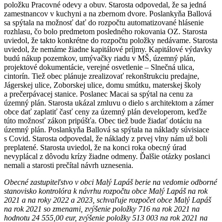
položku Pracovné odevy a obuv. Starosta odpovedal, že sa jedná
zamestnancov v kuchyni a na zbernom dvore. Poslankyňa Ballová
sa spýtala na možnosť dať do rozpočtu automatizované hlásenie
rozhlasu, čo bolo predmetom posledného rokovania OZ. Starosta
uviedol, že takto konkrétne do rozpočtu položky nedávame. Starosta
uviedol, že nemáme žiadne kapitálové príjmy. Kapitálové výdavky
budú nákup pozemkov, umývačky riadu v MŠ, územný plán,
projektové dokumentácie, verejné osvetlenie – Slnečná ulica,
cintorín. Tiež obec plánuje zrealizovať rekonštrukciu predajne,
Jágerskej ulice, Zoborskej ulice, domu smútku, materskej školy
a prečerpávacej stanice. Poslanec Macai sa spýtal na cenu za
územný plán. Starosta ukázal zmluvu o dielo s architektom a zámer
obce dať zaplatiť časť ceny za územný plán developerom, keďže
túto možnosť zákon pripúšťa. Obec tiež bude žiadať dotáciu na
územný plán. Poslankyňa Ballová sa spýtala na náklady súvisiace
s Covid. Starosta odpovedal, že náklady z prvej vlny nám už boli
preplatené. Starosta uviedol, že na konci roka obecný úrad
nevyplácal z dôvodu krízy žiadne odmeny. Ďalšie otázky poslanci
nemali a starosti prečítal návrh uznesenia.
Obecné zastupiteľstvo v obci Malý Lapáš berie na vedomie odborné
stanovisko kontrolóra k návrhu rozpočtu obce Malý Lapáš na rok
2021 a na roky 2022 a 2023, schvaľuje rozpočet obce Malý Lapáš
na rok 2021 so zmenami, zvýšenie položky 716 na rok 2021 na
hodnotu 24 555,00 eur, zvýšenie položky 513 003 na rok 2021 na