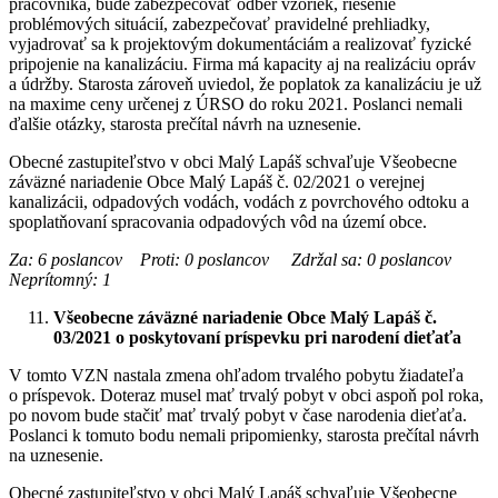
pracovníka, bude zabezpečovať odber vzoriek, riešenie
problémových situácií, zabezpečovať pravidelné prehliadky,
vyjadrovať sa k projektovým dokumentáciám a realizovať fyzické
pripojenie na kanalizáciu. Firma má kapacity aj na realizáciu opráv
a údržby. Starosta zároveň uviedol, že poplatok za kanalizáciu je už
na maxime ceny určenej z ÚRSO do roku 2021. Poslanci nemali
ďalšie otázky, starosta prečítal návrh na uznesenie.
Obecné zastupiteľstvo v obci Malý Lapáš schvaľuje Všeobecne
záväzné nariadenie Obce Malý Lapáš č. 02/2021 o verejnej
kanalizácii, odpadových vodách, vodách z povrchového odtoku a
spoplatňovaní spracovania odpadových vôd na území obce.
Za: 6 poslancov Proti: 0 poslancov Zdržal sa: 0 poslancov
Neprítomný: 1
Všeobecne záväzné nariadenie Obce Malý Lapáš č.
03/2021 o poskytovaní príspevku pri narodení dieťaťa
V tomto VZN nastala zmena ohľadom trvalého pobytu žiadateľa
o príspevok. Doteraz musel mať trvalý pobyt v obci aspoň pol roka,
po novom bude stačiť mať trvalý pobyt v čase narodenia dieťaťa.
Poslanci k tomuto bodu nemali pripomienky, starosta prečítal návrh
na uznesenie.
Obecné zastupiteľstvo v obci Malý Lapáš schvaľuje Všeobecne