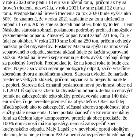
v roku 2020 sme platili 13 eur za uloženú tonu, pričom ak by sa
úroveň triedenia nezvýšila, v roku 2021 by sme platili 22 eur za
tonu. Predpokladaná úroveň triedenia za rok 2020 bude vyššia ako
50%, čo znamená, že v roku 2021 zaplatíme za tonu uloženého
odpadu 15 eur. Ak by sme sa dostali nad 60%, bolo by to len 11 eur.
Následne starosta zobrazil poslancom podrobný prehľad množstiev
vyzbieraného odpadu. Zmesový odpad tvoril zatiaľ 221 ton, čo je
údaj za október. V roku 2019 sme boli na 250 ton, pričom odvtedy
narástol počet obyvateľov. Poslanec Macai sa spýtal na množstvá
separovaného odpadu, starosta ukázal údaje za každú separovanú
zložku. Aktuálna úroveň separovania je 48%, avšak chýbajú údaje
za posledný štvrťrok. Predpoklad je, že na konci roka to bude cez
50%. Najviac sa v obci separuje biologický odpad, za čo vďačíme
zbernému dvoru a mobilnému zberu. Starosta uviedol, že narástlo
triedenie všetkých zložiek, pričom najviac sa to prejavilo na skle
a papieri. Starosta tiež oznámil poslancom novú povinnosť obce od
1.1.2021 týkajúcu sa zberu kuchynského odpadu. Jedna z cenových
ponúk na zabezpečenie tejto služby predstavovala sumu 140 tisíc
eur ročne, čo je nereálne preniesť na obyvateľov. Obec naďalej
hľadá spôsob ako to zabezpečiť, súčasná zberová spoločnosť túto
služby stále nenacenila. Obec podala žiadosť na Environmentálny
fond za účelom kúpy kompostérov, pretože ak obec preukáže, že
100% domácností má kompostéry, nemusí zabezpečiť zber
kuchynského odpadu. Malý Lapáš je v nevýhode oproti okolitým
obciam, lebo nie je členom PZO a nemá zabezpečené hnedé nádoby