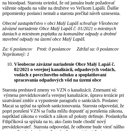
na bioodpad. Starosta uviedol, že od januára bude požadovať
váženie odpadu na váhe na družstve vo Veľkom Lapáši. Ďalšie
pripomienky poslanci nemali a starosta prečítal návrh uznesenia.
Obecné zastupiteľstvo v obci Malý Lapáš schvaľuje Všeobecne
záväzné nariadenie Obce Malý Lapáš č. 01/2021 o miestnych
daniach a miestnom poplatku za komunálne odpady a drobné
stavebné odpady na území obce Malý Lapáš.
Za: 6 poslancov Proti: 0 poslancov Zdržal sa: 0 poslancov
Neprítomný: 1
Všeobecne záväzné nariadenie Obce Malý Lapáš č.
02/2021 o verejnej kanalizácii, odpadových vodách,
vodách z povrchového odtoku a spoplatňovaní
spracovania odpadových vôd na území obce
Starosta predstavil zmeny vo VZN o kanalizácii. Zmenami sú:
výmena prevádzkovateľa verejnej kanalizácie, úprava textácie pri
uzatváraní zmlúv a vypustenie paragrafu o sankciách. Poslanec
Macai sa spýtal na spôsob sankcionovania. Starosta odpovedal, že
popri porušení VZN sa ľudia môžu dopustiť aj porušenia zákona,
napríklad zákona o vodách a zákon už pokuty definuje. Poslankyňa
Filipčíková sa spýtala na to, ako často bude chodiť nový
prevádzkovateľ. Starosta odpovedal, že odborne bude viesť nášho