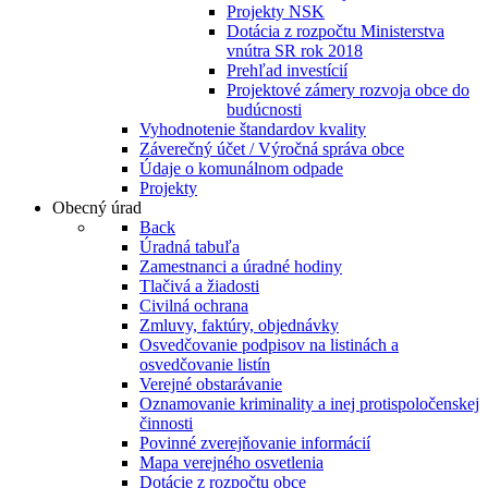
Projekty NSK
Dotácia z rozpočtu Ministerstva
vnútra SR rok 2018
Prehľad investícií
Projektové zámery rozvoja obce do
budúcnosti
Vyhodnotenie štandardov kvality
Záverečný účet / Výročná správa obce
Údaje o komunálnom odpade
Projekty
Obecný úrad
Back
Úradná tabuľa
Zamestnanci a úradné hodiny
Tlačivá a žiadosti
Civilná ochrana
Zmluvy, faktúry, objednávky
Osvedčovanie podpisov na listinách a
osvedčovanie listín
Verejné obstarávanie
Oznamovanie kriminality a inej protispoločenskej
činnosti
Povinné zverejňovanie informácií
Mapa verejného osvetlenia
Dotácie z rozpočtu obce