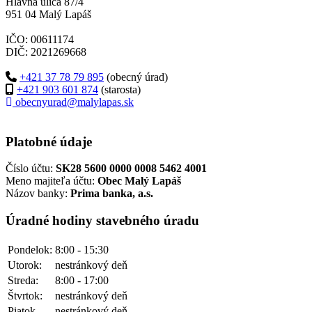
Hlavná ulica 87/4
951 04 Malý Lapáš
IČO: 00611174
DIČ: 2021269668
+421 37 78 79 895
(obecný úrad)
+421 903 601 874
(starosta)
obecnyurad@malylapas.sk
Platobné údaje
Číslo účtu:
SK28 5600 0000 0008 5462 4001
Meno majiteľa účtu:
Obec Malý Lapáš
Názov banky:
Prima banka, a.s.
Úradné hodiny stavebného úradu
Pondelok:
8:00 - 15:30
Utorok:
nestránkový deň
Streda:
8:00 - 17:00
Štvrtok:
nestránkový deň
Piatok
nestránkový deň