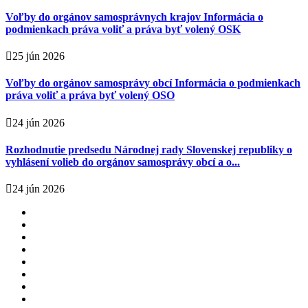
Voľby do orgánov samosprávnych krajov Informácia o
podmienkach práva voliť a práva byť volený OSK
25 jún 2026
Voľby do orgánov samosprávy obcí Informácia o podmienkach
práva voliť a práva byť volený OSO
24 jún 2026
Rozhodnutie predsedu Národnej rady Slovenskej republiky o
vyhlásení volieb do orgánov samosprávy obcí a o...
24 jún 2026