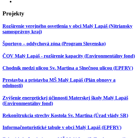
Projekty
Rozšírenie verejného osvetlenia v obci Malý Lapáš (Nitriansky
samosprávny kraj)
Športovo – oddychová zóna (Program Slovensko)
ČOV Malý Lapáš - rozšírenie kapacity (Environmentálny fond)
Chodník medzi ulicou Sv. Martina a Slnečnou ulicou (EPFRV)
Prestavba a prístavba MŠ Malý Lapáš (Plán obnovy a
odolnosti)
Zvýšenie energetickej účinnosti Materskej školy Malý Lapáš
(Environmentálny fond)
Rekonštrukcia strechy Kostola Sv. Martina (Úrad vlády SR)
Informačnoturistické tabule v obci Malý Lapáš (EPFRV)