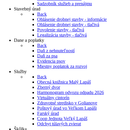
Sadzobník služieb a prenájmu
Stavebný úrad
Back
Ohlásenie drobnej stavby - informácie
Ohlásenie drobnej stavby - tlačivá
Povolenie stavby - tlačivá
Legalizácia stavby - tlačivá
Dane a poplatky
Back
Daň z nehnuteľností
Daň za psa
Evidencia psov
Miestny poplatok za rozvoj
Služby
Back
Obecná knižnica Malý Lapáš
Zberný dvor
Harmonogram odvozu odpadu 2026
Virtuálny cintorín
Zdravotné stredisko v Golianove
Poštový úrad vo Veľkom Lapáši
Farský úrad
Coop Jednota Veľký Lapáš
Odchyt túlavých zvierat
Škôlka