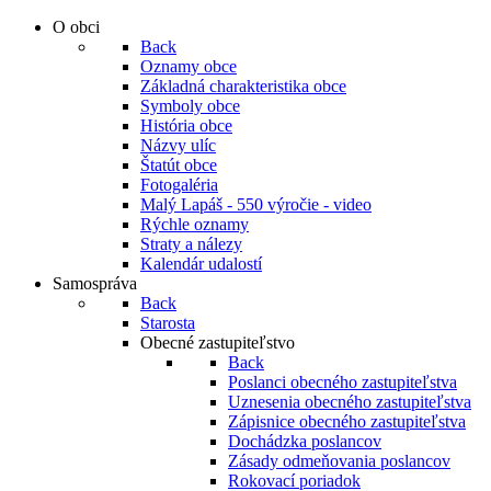
O obci
Back
Oznamy obce
Základná charakteristika obce
Symboly obce
História obce
Názvy ulíc
Štatút obce
Fotogaléria
Malý Lapáš - 550 výročie - video
Rýchle oznamy
Straty a nálezy
Kalendár udalostí
Samospráva
Back
Starosta
Obecné zastupiteľstvo
Back
Poslanci obecného zastupiteľstva
Uznesenia obecného zastupiteľstva
Zápisnice obecného zastupiteľstva
Dochádzka poslancov
Zásady odmeňovania poslancov
Rokovací poriadok