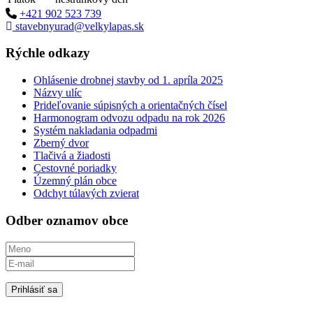
+421 902 523 739
stavebnyurad@velkylapas.sk
Rýchle odkazy
Ohlásenie drobnej stavby od 1. apríla 2025
Názvy ulíc
Prideľovanie súpisných a orientačných čísel
Harmonogram odvozu odpadu na rok 2026
Systém nakladania odpadmi
Zberný dvor
Tlačivá a žiadosti
Cestovné poriadky
Územný plán obce
Odchyt túlavých zvierat
Odber oznamov obce
Prihlásiť sa