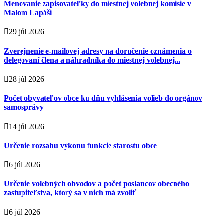
Menovanie zapisovateľky do miestnej volebnej komisie v
Malom Lapáši
29 júl 2026
Zverejnenie e-mailovej adresy na doručenie oznámenia o
delegovaní člena a náhradníka do miestnej volebnej...
28 júl 2026
Počet obyvateľov obce ku dňu vyhlásenia volieb do orgánov
samosprávy
14 júl 2026
Určenie rozsahu výkonu funkcie starostu obce
6 júl 2026
Určenie volebných obvodov a počet poslancov obecného
zastupiteľstva, ktorý sa v nich má zvoliť
6 júl 2026