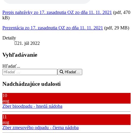
Prepis nahrávky zo 17. zasadnutia OZ zo dňa 11. 11. 2021
(pdf, 470
kB)
Prezentácia zo 17. zasadnutia OZ zo dňa 11. 11. 2021
(pdf, 29 MB)
Detaily
21. júl 2022
Vyhľadávanie
Hľadať...
Hľadať...
Nadchádzajúce udalosti
10
aug
Zber bioodpadu - hnedá nádoba
11
aug
Zber zmesového odpadu - čierna nádoba