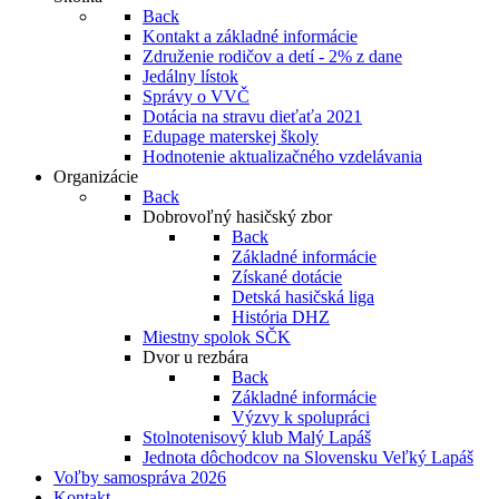
Back
Kontakt a základné informácie
Združenie rodičov a detí - 2% z dane
Jedálny lístok
Správy o VVČ
Dotácia na stravu dieťaťa 2021
Edupage materskej školy
Hodnotenie aktualizačného vzdelávania
Organizácie
Back
Dobrovoľný hasičský zbor
Back
Základné informácie
Získané dotácie
Detská hasičská liga
História DHZ
Miestny spolok SČK
Dvor u rezbára
Back
Základné informácie
Výzvy k spolupráci
Stolnotenisový klub Malý Lapáš
Jednota dôchodcov na Slovensku Veľký Lapáš
Voľby samospráva 2026
Kontakt