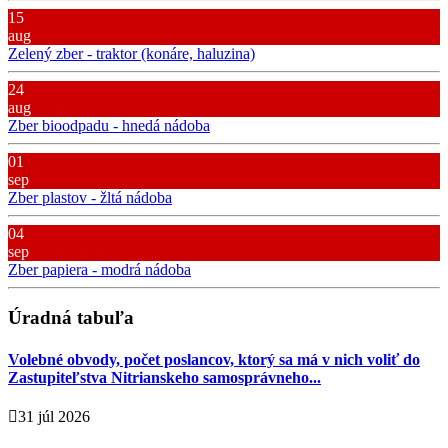
15
aug
Zelený zber - traktor (konáre, haluzina)
24
aug
Zber bioodpadu - hnedá nádoba
01
sep
Zber plastov - žltá nádoba
04
sep
Zber papiera - modrá nádoba
Úradná tabuľa
Volebné obvody, počet poslancov, ktorý sa má v nich voliť do
Zastupiteľstva Nitrianskeho samosprávneho...
31 júl 2026