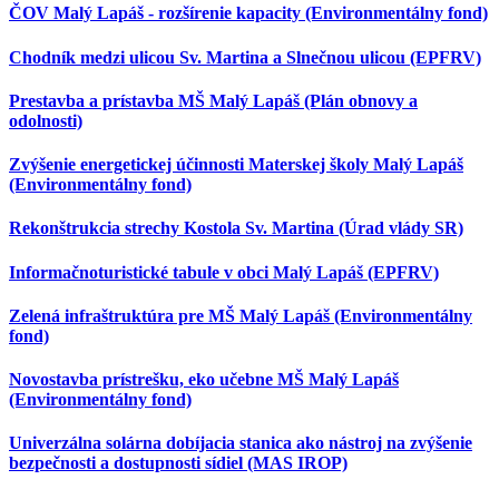
ČOV Malý Lapáš - rozšírenie kapacity (Environmentálny fond)
Chodník medzi ulicou Sv. Martina a Slnečnou ulicou (EPFRV)
Prestavba a prístavba MŠ Malý Lapáš (Plán obnovy a
odolnosti)
Zvýšenie energetickej účinnosti Materskej školy Malý Lapáš
(Environmentálny fond)
Rekonštrukcia strechy Kostola Sv. Martina (Úrad vlády SR)
Informačnoturistické tabule v obci Malý Lapáš (EPFRV)
Zelená infraštruktúra pre MŠ Malý Lapáš (Environmentálny
fond)
Novostavba prístrešku, eko učebne MŠ Malý Lapáš
(Environmentálny fond)
Univerzálna solárna dobíjacia stanica ako nástroj na zvýšenie
bezpečnosti a dostupnosti sídiel (MAS IROP)