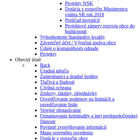
Projekty NSK
Dotácia z rozpočtu Ministerstva
vnútra SR rok 2018
Prehľad investícií
Projektové zámery rozvoja obce do
budúcnosti
Vyhodnotenie štandardov kvality
Záverečný účet / Výročná správa obce
Údaje o komunálnom odpade
Projekty
Obecný úrad
Back
Úradná tabuľa
Zamestnanci a úradné hodiny
Tlačivá a žiadosti
Civilná ochrana
Zmluvy, faktúry, objednávky
Osvedčovanie podpisov na listinách a
osvedčovanie listín
Verejné obstarávanie
Oznamovanie kriminality a inej protispoločenskej
činnosti
Povinné zverejňovanie informácií
Mapa verejného osvetlenia
Dotácie z rozpočtu obce