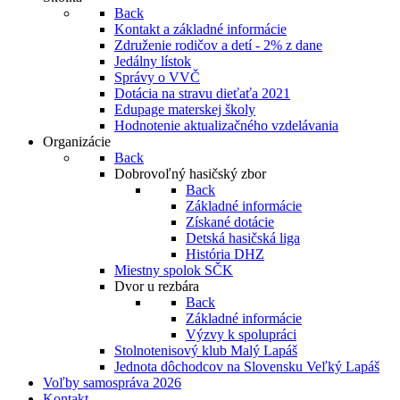
Back
Kontakt a základné informácie
Združenie rodičov a detí - 2% z dane
Jedálny lístok
Správy o VVČ
Dotácia na stravu dieťaťa 2021
Edupage materskej školy
Hodnotenie aktualizačného vzdelávania
Organizácie
Back
Dobrovoľný hasičský zbor
Back
Základné informácie
Získané dotácie
Detská hasičská liga
História DHZ
Miestny spolok SČK
Dvor u rezbára
Back
Základné informácie
Výzvy k spolupráci
Stolnotenisový klub Malý Lapáš
Jednota dôchodcov na Slovensku Veľký Lapáš
Voľby samospráva 2026
Kontakt