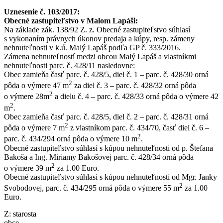
Uznesenie č. 103/2017:
Obecné zastupiteľstvo v Malom Lapáši:
Na základe zák. 138/92 Z. z. Obecné zastupiteľstvo súhlasí
s vykonaním právnych úkonov predaja a kúpy, resp. zámeny
nehnuteľnosti v k.ú. Malý Lapáš podľa GP č. 333/2016.
Zámena nehnuteľností medzi obcou Malý Lapáš a vlastníkmi
nehnuteľnosti parc. č. 428/11 nasledovne:
Obec zamieňa časť parc. č. 428/5, diel č. 1 – parc. č. 428/30 orná
2
pôda o výmere 47 m
za diel č. 3 – parc. č. 428/32 orná pôda
2
o výmere 28m
a dielu č. 4 – parc. č. 428/33 orná pôda o výmere 42
2
m
.
Obec zamieňa časť parc. č. 428/5, diel č. 2 – parc. č. 428/31 orná
2
pôda o výmere 7 m
z vlastníkom parc. č. 434/70, časť diel č. 6 –
2
parc. č. 434/294 orná pôda o výmere 10 m
.
Obecné zastupiteľstvo súhlasí s kúpou nehnuteľnosti od p. Štefana
Bakoša a Ing. Miriamy Bakošovej parc. č. 428/34 orná pôda
2
o výmere 39 m
za 1.00 Euro.
Obecné zastupiteľstvo súhlasí s kúpou nehnuteľnosti od Mgr. Janky
2
Svobodovej, parc. č. 434/295 orná pôda o výmere 55 m
za 1.00
Euro.
Z: starosta
obce