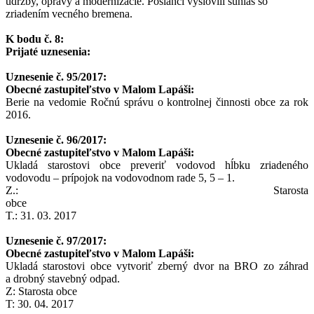
údržby, opravy a modernizácie. Poslanci vyslovili súhlas so
zriadením vecného bremena.
K bodu č. 8:
Prijaté uznesenia:
Uznesenie č. 95/2017:
Obecné zastupiteľstvo v Malom Lapáši:
Berie na vedomie Ročnú správu o kontrolnej činnosti obce za rok
2016.
Uznesenie č. 96/2017:
Obecné zastupiteľstvo v Malom Lapáši:
Ukladá starostovi obce preveriť vodovod hĺbku zriadeného
vodovodu – prípojok na vodovodnom rade 5, 5 – 1.
Z.: Starosta
obce
T.: 31. 03. 2017
Uznesenie č. 97/2017:
Obecné zastupiteľstvo v Malom Lapáši:
Ukladá starostovi obce vytvoriť zberný dvor na BRO zo záhrad
a drobný stavebný odpad.
Z: Starosta obce
T: 30. 04. 2017