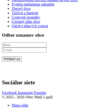
Systém nakladania odpadmi
Zberný dvor
Tlačivá a žiadosti
Cestovné poriadky
Územný plán obce
Odchyt túlavých zvierat
Odber oznamov obce
Prihlásiť sa
Sociálne siete
Facebook
Instagram
Youtube
© 2025 - 2026 Obec Malý Lapáš
Mapa sídla