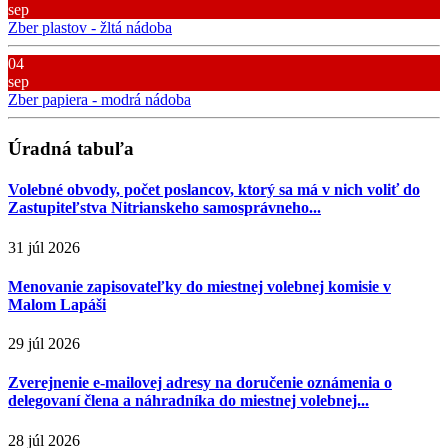
sep
Zber plastov - žltá nádoba
04
sep
Zber papiera - modrá nádoba
Úradná tabuľa
Volebné obvody, počet poslancov, ktorý sa má v nich voliť do
Zastupiteľstva Nitrianskeho samosprávneho...
31 júl 2026
Menovanie zapisovateľky do miestnej volebnej komisie v
Malom Lapáši
29 júl 2026
Zverejnenie e-mailovej adresy na doručenie oznámenia o
delegovaní člena a náhradníka do miestnej volebnej...
28 júl 2026