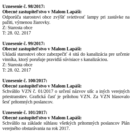
Uznesenie č. 98/2017:
Obecné zastupiteľstvo v Malom Lapáši:
Odporúča starostovi obce zvýšiť svietivosť lampy pri zastávke na
pažiti, výmenou žiarovky.
Z: Starosta obce
T: 28. 02. 2017
Uznesenie č. 99/2017:
Obecné zastupiteľstvo v Malom Lapáši:
Ukladá starostovi obce zabezpečiť 4 sitá do kanalizácia pre určenie
vinníka, ktorý porušuje pravidlá súvisiace s kanalizáciou.
Z: Starosta obce
T: 28. 02. 2017
Uznesenie č. 100/2017:
Obecné zastupiteľstvo v Malom Lapáši:
Schválilo VZN č. 01/2017 o určení názvov ulíc a iných verejných
priestranstiev. Grafická časť je prílohou VZN. Za VZN hlasovalo
šesť prítomných poslancov.
Uznesenie č. 101/2017:
Obecné zastupiteľstvo v Malom Lapáši:
Schválilo na základe súhlasu všetkých prítomných poslancov Plán
verejného obstarávania na rok 2017.