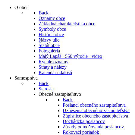
O obci
Back
Oznamy obce
Základná charakteristika obce
Symboly obce
História obce
Názvy ulíc
Štatút obce
Fotogaléria
Malý Lapáš - 550 výročie - video
Rýchle oznamy
Straty a nálezy
Kalendár udalostí
Samospráva
Back
Starosta
Obecné zastupiteľstvo
Back
Poslanci obecného zastupiteľstva
Uznesenia obecného zastupiteľstva
Zápisnice obecného zastupiteľstva
Dochádzka poslancov
Zásady odmeňovania poslancov
Rokovací poriadok