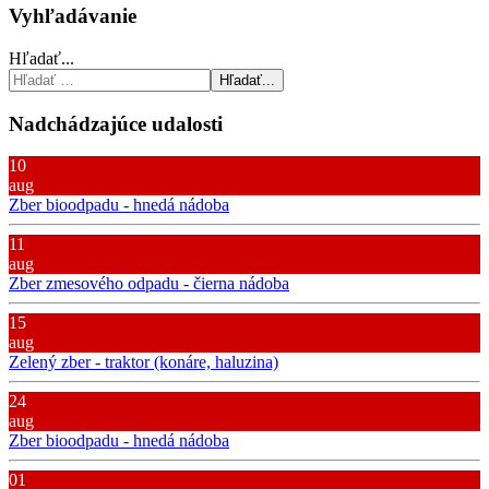
Vyhľadávanie
Hľadať...
Hľadať...
Nadchádzajúce udalosti
10
aug
Zber bioodpadu - hnedá nádoba
11
aug
Zber zmesového odpadu - čierna nádoba
15
aug
Zelený zber - traktor (konáre, haluzina)
24
aug
Zber bioodpadu - hnedá nádoba
01