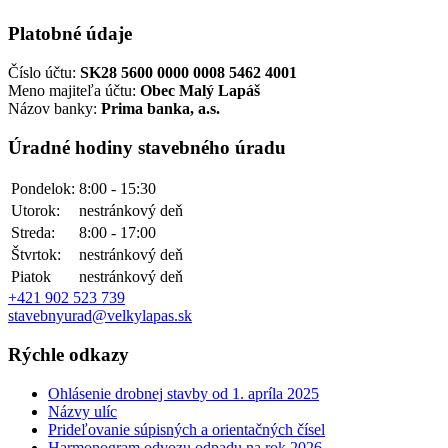
Platobné údaje
Číslo účtu:
SK28 5600 0000 0008 5462 4001
Meno majiteľa účtu:
Obec Malý Lapáš
Názov banky:
Prima banka, a.s.
Úradné hodiny stavebného úradu
Pondelok:
8:00 - 15:30
Utorok:
nestránkový deň
Streda:
8:00 - 17:00
Štvrtok:
nestránkový deň
Piatok
nestránkový deň
+421 902 523 739
stavebnyurad@velkylapas.sk
Rýchle odkazy
Ohlásenie drobnej stavby od 1. apríla 2025
Názvy ulíc
Prideľovanie súpisných a orientačných čísel
Harmonogram odvozu odpadu na rok 2026