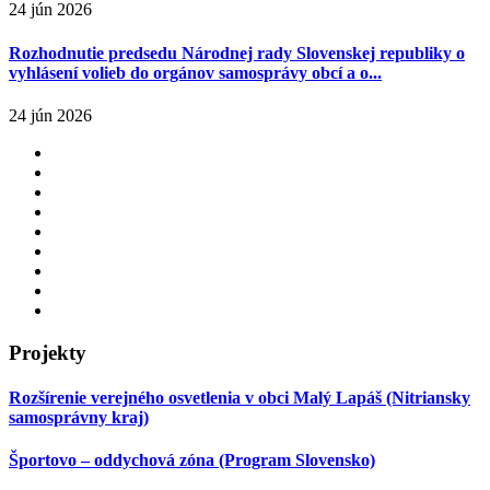
24 jún 2026
Rozhodnutie predsedu Národnej rady Slovenskej republiky o
vyhlásení volieb do orgánov samosprávy obcí a o...
24 jún 2026
Projekty
Rozšírenie verejného osvetlenia v obci Malý Lapáš (Nitriansky
samosprávny kraj)
Športovo – oddychová zóna (Program Slovensko)