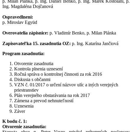
p. Milan Plánka, p. Ing. Daniel Benko, p. Ing. Marek Kostoláni, p.
Ing. Magdaléna Dojčanová
Ospravedlnení:
p. Miroslav Együd
Overovatelia zápisnice:
p. Vladimír Benko, p. Milan Plánka
Zapisovateľka 15. zasadnutia OZ:
p. Ing. Katarína Jančiová
Program zasadnutia:
Otvorenie zasadnutia
Kontrola plnenia uznesení
Ročná správa o kontrolnej činnosti za rok 2016
Diskusia s občanmi
VZN č. 01/2017 o určení názvov ulíc a iných verejných
priestranstiev
Plán verejného obstarávania na rok 2017
Zámena a prevod nehnuteľností
Uznesenia
Záver
K bodu č. 1:
Otvorenie zasadnutia:
Starosta obce p. Peter Vavro privítal prítomných poslancov