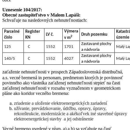
Uznesenie 104/2017:
Obecné zastupiteľstvo v Malom Lapáši:
Schvaľuje na nasledovných nehnuteľnostiach:
Výmera
Parcelné
Register
Katastr
LV č.
Druh pozemku
2
číslo
KN
územie
v m
Zastavané plochy
125
C
1552
1701
Malý L
a nádvoria
Zastavané plochy
140/5
C
1552
4027
Malý La
a nádvoria
zaťaženie nehnuteľnosti v prospech Západoslovenská distribučná,
a.s. vecné bremená in personam, predmetom ktorých je povinnosť
povinného ako vlastníka zaťaženej nehnuteľnosti strpieť na časti
zaťaženej nehnuteľnosti v rozsahu vyznačenom v geometrickom
pláne ako koridor vecného bremena:
zriadenie a uloženie elektroenergetických zariadení
užívanie, prevádzkovanie, údržbu, opravy, úpravy,
rekonštrukcie, modernizácie a akékoľvek iné stavebné úpravy
elektroenergetickej stavby a jej odstránenie
Vecné bremeno uvedené v písm. a) a b) sa vzťahuje na časť