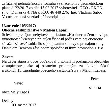
zaťaženej nehnuteľnosti v rozsahu vyznačenom v geometrickom
pláne č. 22/2017 zo dňa 15.02.2017 vyhotoviteľ: GEO - EKON,
s.r.o., Dunajská 4, Nitra, IČO: 46 448 276, Ing. Vladimír Sabo.
Vecné bremená sa zriaďujú bezodplatne.
Uznesenie 105/2017:
Obecné zastupiteľstvo v Malom Lapáši:
Schválilo prenájom nebytového priestoru „Hostinec u Zemanov“ po
vyhodnotení všetkých prijatých žiadostí počas verejnej obchodnej
súťaže. Zároveň súhlasilo s podpísaním zmluvy o prenájom s Ing.
Danielom Benkom zástupcom spoločnosti Ibiza promotion s. r. o.
Záver:
Na záver starosta obce poďakoval prítomným poslancom obecného
zastupiteľstva, ako aj ostatným prítomným za aktívnu účasť
a ukončil 15. zasadnutie obecného zastupiteľstva v Malom Lapáši.
Peter
Vavro
starosta
obce Malý Lapáš
Detaily
09. marec 2017