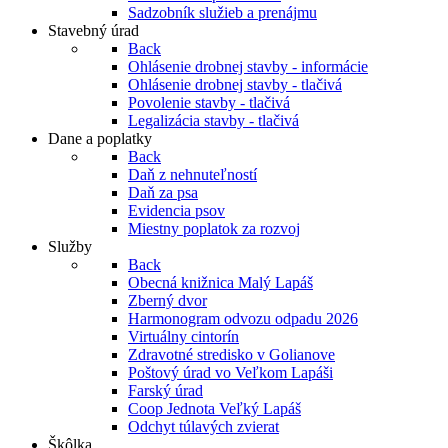
Sadzobník služieb a prenájmu
Stavebný úrad
Back
Ohlásenie drobnej stavby - informácie
Ohlásenie drobnej stavby - tlačivá
Povolenie stavby - tlačivá
Legalizácia stavby - tlačivá
Dane a poplatky
Back
Daň z nehnuteľností
Daň za psa
Evidencia psov
Miestny poplatok za rozvoj
Služby
Back
Obecná knižnica Malý Lapáš
Zberný dvor
Harmonogram odvozu odpadu 2026
Virtuálny cintorín
Zdravotné stredisko v Golianove
Poštový úrad vo Veľkom Lapáši
Farský úrad
Coop Jednota Veľký Lapáš
Odchyt túlavých zvierat
Škôlka