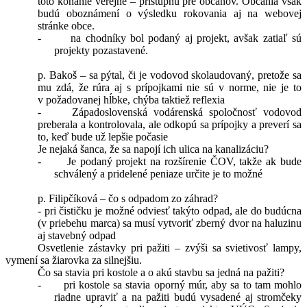
toto konanie verejné – prístupnú pre občanov. Občania však
budú oboznámení o výsledku rokovania aj na webovej
stránke obce.
-
na chodníky bol podaný aj projekt, avšak zatiaľ sú
projekty pozastavené.
p. Bakoš – sa pýtal, či je vodovod skolaudovaný, pretože sa
mu zdá, že rúra aj s prípojkami nie sú v norme, nie je to
v požadovanej hĺbke, chýba taktiež reflexia
- Západoslovenská vodárenská spoločnosť vodovod
preberala a kontrolovala, ale odkopú sa prípojky a preverí sa
to, keď bude už lepšie počasie
Je nejaká šanca, že sa napojí ich ulica na kanalizáciu?
-
Je podaný projekt na rozšírenie ČOV, takže ak bude
schválený a pridelené peniaze určite je to možné
p. Filipčíková – čo s odpadom zo záhrad?
- pri čističku je možné odviesť takýto odpad, ale do budúcna
(v priebehu marca) sa musí vytvoriť zberný dvor na haluzinu
aj stavebný odpad
Osvetlenie zástavky pri pažiti – zvýši sa svietivosť lampy,
vymení sa žiarovka za silnejšiu.
Čo sa stavia pri kostole a o akú stavbu sa jedná na pažiti?
-
pri kostole sa stavia oporný múr, aby sa to tam mohlo
riadne upraviť a na pažiti budú vysadené aj stromčeky