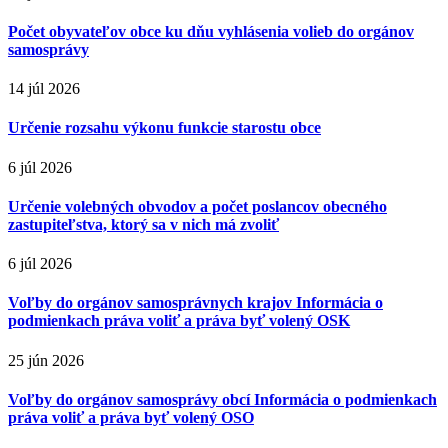
Počet obyvateľov obce ku dňu vyhlásenia volieb do orgánov
samosprávy
14 júl 2026
Určenie rozsahu výkonu funkcie starostu obce
6 júl 2026
Určenie volebných obvodov a počet poslancov obecného
zastupiteľstva, ktorý sa v nich má zvoliť
6 júl 2026
Voľby do orgánov samosprávnych krajov Informácia o
podmienkach práva voliť a práva byť volený OSK
25 jún 2026
Voľby do orgánov samosprávy obcí Informácia o podmienkach
práva voliť a práva byť volený OSO