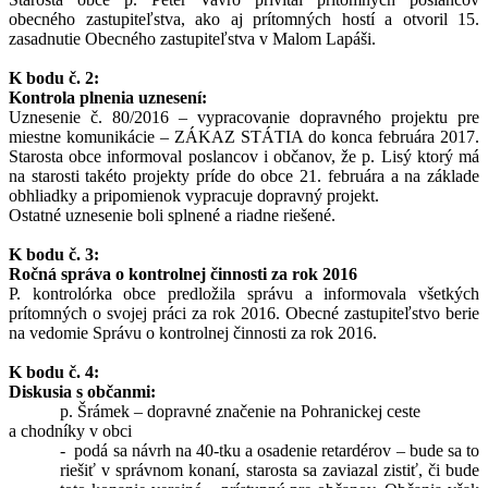
obecného zastupiteľstva, ako aj prítomných hostí a otvoril 15.
zasadnutie Obecného zastupiteľstva v Malom Lapáši.
K bodu č. 2:
Kontrola plnenia uznesení:
Uznesenie č. 80/2016 – vypracovanie dopravného projektu pre
miestne komunikácie – ZÁKAZ STÁTIA do konca februára 2017.
Starosta obce informoval poslancov i občanov, že p. Lisý ktorý má
na starosti takéto projekty príde do obce 21. februára a na základe
obhliadky a pripomienok vypracuje dopravný projekt.
Ostatné uznesenie boli splnené a riadne riešené.
K bodu č. 3:
Ročná správa o kontrolnej činnosti za rok 2016
P. kontrolórka obce predložila správu a informovala všetkých
prítomných o svojej práci za rok 2016. Obecné zastupiteľstvo berie
na vedomie Správu o kontrolnej činnosti za rok 2016.
K bodu č. 4:
Diskusia s občanmi:
p. Šrámek – dopravné značenie na Pohranickej ceste
a chodníky v obci
- podá sa návrh na 40-tku a osadenie retardérov – bude sa to
riešiť v správnom konaní, starosta sa zaviazal zistiť, či bude