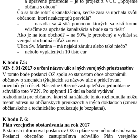
a upravené prostredie – je to projekt z VÚC „Spojenie
občana s obcou“
Čo sa bude robiť s kanalizáciou, keďže zasa sa upchala kvôli
občanom, ktorí neakceptujú pravidlá?
-
nasadia sa 4 sitá pomocou ktorých sa zistí komu
vďačíme za upchatie kanalizácia a bude sa to riešiť
Ako je na tom obchod? – na 90% je prerobený a vyhlási sa
verejná obchodná súťaž znovu
Ulica Sv. Martina – má nejakú záruku alebo také niečo?
-
nebolo vyplatených 10 tisíc eur
K bodu č.5:
VZN č. 01/2017 o určení názvov ulíc a iných verejných priestranstiev
V tomto bode poslanci OZ spolu so starostom obce oboznámili
občanov o zmenách týkajúcich sa názvov ulíc a prideľovaní
orientačných čísiel. Následne Obecné zastupiteľstvo jednohlasne
schválilo toto VZN. Po uplynutí 15 dní sa budú vydávať
rozhodnutia pre občanov, ktorí si na základe tohto rozhodnutia môžu
meniť adresu na občianskych preukazoch a iných dokladoch (zmena
občianskeho a technického preukazuje je bezplatná).
K bodu č. 6:
Plán verejného obstarávania na rok 2017
P. starosta informoval poslancov OZ o pláne verejného obstarávania.
Poslanci obecného zastupiteľstva schválilo Plán verejného