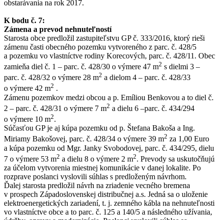
obstarávania na rok 2017.
K bodu č. 7:
Zámena a prevod nehnuteľností
Starosta obce predložil zastupiteľstvu GP č. 333/2016, ktorý rieši
zámenu časti obecného pozemku vytvoreného z parc. č. 428/5
a pozemku vo vlastníctve rodiny Korecových, parc. č. 428/11. Obec
2
zamieňa diel č. 1 – parc. č. 428/30 o výmere 47 m
s dielmi 3 –
2
parc. č. 428/32 o výmere 28 m
a dielom 4 – parc. č. 428/33
2
o výmere 42 m
.
Zámenu pozemkov medzi obcou a p. Emíliou Benkovou a to diel č.
2
2 – parc. č. 428/31 o výmere 7 m
a dielu 6 –parc. č. 434/294
2
o výmere 10 m
.
Súčasťou GP je aj kúpa pozemku od p. Štefana Bakoša a Ing.
2
Miriamy Bakošovej, parc. č. 428/34 o výmere 39 m
za 1,00 Euro
a kúpa pozemku od Mgr. Janky Svobodovej, parc. č. 434/295, dielu
2
2
7 o výmere 53 m
a dielu 8 o výmere 2 m
. Prevody sa uskutočňujú
za účelom vytvorenia miestnej komunikácie v danej lokalite. Po
rozprave poslanci vyslovili súhlas s predloženým návrhom.
Ďalej starosta predložil návrh na zriadenie vecného bremena
v prospech Západoslovenskej distribučnej a.s. Jedná sa o uloženie
elektroenergetických zariadení, t. j. zemného kábla na nehnuteľnosti
vo vlastníctve obce a to parc. č. 125 a 140/5 a následného užívania,