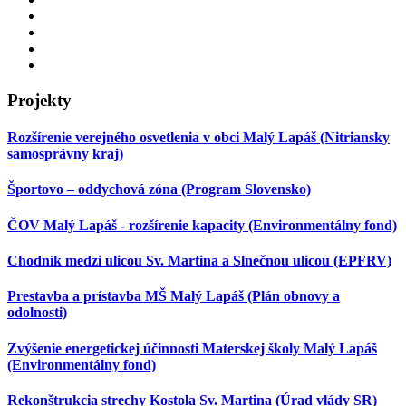
Projekty
Rozšírenie verejného osvetlenia v obci Malý Lapáš (Nitriansky
samosprávny kraj)
Športovo – oddychová zóna (Program Slovensko)
ČOV Malý Lapáš - rozšírenie kapacity (Environmentálny fond)
Chodník medzi ulicou Sv. Martina a Slnečnou ulicou (EPFRV)
Prestavba a prístavba MŠ Malý Lapáš (Plán obnovy a
odolnosti)
Zvýšenie energetickej účinnosti Materskej školy Malý Lapáš
(Environmentálny fond)
Rekonštrukcia strechy Kostola Sv. Martina (Úrad vlády SR)