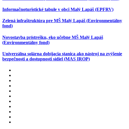
Informačnoturistické tabule v obci Malý Lapáš (EPFRV)
Zelená infraštruktúra pre MŠ Malý Lapáš (Environmentálny
fond)
Novostavba prístrešku, eko učebne MŠ Malý Lapáš
(Environmentálny fond)
Univerzálna solárna dobíjacia stanica ako nástroj na zvýšenie
bezpečnosti a dostupnosti sídiel (MAS IROP)