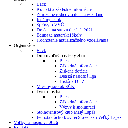
Back
Kontakt a základné informácie
Združenie rodičov a detí - 2% z dane
Jedálny lístok
Správy o VVČ
Dotácia na stravu dieťaťa 2021
Edupage materskej školy
Hodnotenie aktualizačného vzdelávania
Organizácie
Back
Dobrovoľný hasičský zbor
Back
Základné informácie
Získané dotácie
Detská hasičská liga
História DHZ
Miestny spolok SČK
Dvor u rezbára
Back
Základné informácie
Výzvy k spolupráci
Stolnotenisový klub Malý Lapáš
Jednota dôchodcov na Slovensku Veľký Lapáš
Voľby samospráva 2026
Kontakt