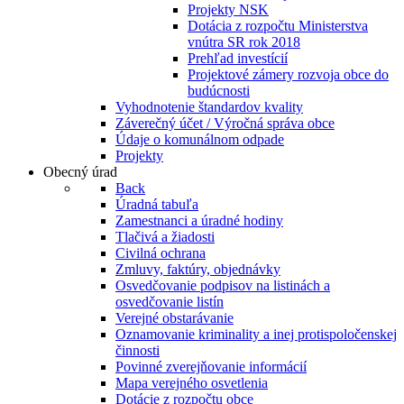
Projekty NSK
Dotácia z rozpočtu Ministerstva
vnútra SR rok 2018
Prehľad investícií
Projektové zámery rozvoja obce do
budúcnosti
Vyhodnotenie štandardov kvality
Záverečný účet / Výročná správa obce
Údaje o komunálnom odpade
Projekty
Obecný úrad
Back
Úradná tabuľa
Zamestnanci a úradné hodiny
Tlačivá a žiadosti
Civilná ochrana
Zmluvy, faktúry, objednávky
Osvedčovanie podpisov na listinách a
osvedčovanie listín
Verejné obstarávanie
Oznamovanie kriminality a inej protispoločenskej
činnosti
Povinné zverejňovanie informácií
Mapa verejného osvetlenia
Dotácie z rozpočtu obce