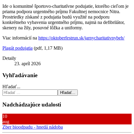
Ide o komunitné športovo-charitatívne podujatie, ktorého cieľom je
priama podpora urgentného príjmu Fakultnej nemocnice Nitra.
Prostriedky získané z podujatia budú využité na podporu
konkrétneho vybavenia urgentného príjmu, najmä na defibrilátor,
skenery na žily, posuvné lôžka a uniformy.
Viac informácií na
https://oktoberfestrun.sk/jarnycharitativnybeh/
Plagát podujatia
(pdf, 1,17 MB)
Detaily
23. apríl 2026
Vyhľadávanie
Hľadať...
Hľadať...
Nadchádzajúce udalosti
10
aug
Zber bioodpadu - hnedá nádoba