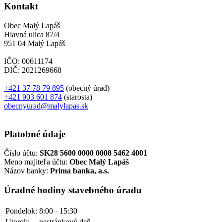
Kontakt
Obec Malý Lapáš
Hlavná ulica 87/4
951 04 Malý Lapáš
IČO: 00611174
DIČ: 2021269668
+421 37 78 79 895
(obecný úrad)
+421 903 601 874
(starosta)
obecnyurad@malylapas.sk
Platobné údaje
Číslo účtu:
SK28 5600 0000 0008 5462 4001
Meno majiteľa účtu:
Obec Malý Lapáš
Názov banky:
Prima banka, a.s.
Úradné hodiny stavebného úradu
Pondelok:
8:00 - 15:30
Utorok:
nestránkový deň