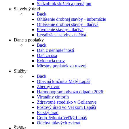
Sadzobník služieb a prenájmu
Stavebný úrad
Back
Ohlásenie drobnej stavby - informácie
Ohlásenie drobnej stavby - tlačivá
Povolenie stavby - tlačivá
Legalizácia stavby - tlačivá
Dane a poplatky
Back
Daň z nehnuteľností
Daň za psa
Evidencia psov
Miestny poplatok za rozvoj
Služby
Back
Obecná knižnica Malý Lapáš
Zberný dvor
Harmonogram odvozu odpadu 2026
Virtuálny cintorín
Zdravotné stredisko v Golianove
Poštový úrad vo Veľkom Lapáši
Farský úrad
Coop Jednota Veľký Lapáš
Odchyt túlavých zvierat
Škôlka