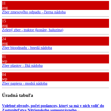
11
aug
Zber zmesového odpadu - čierna nádoba
15
aug
Zelený zber - traktor (konáre, haluzina)
24
aug
Zber bioodpadu - hnedá nádoba
01
sep
Zber plastov - žltá nádoba
04
sep
Zber papiera - modrá nádoba
Úradná tabuľa
Volebné obvody, počet poslancov, ktorý sa má v nich voliť do
Zastupiteľstva Nitrianskeho samosprávneho...