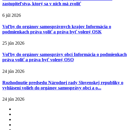
zastupiteľstva, ktorý sa v nich má zvoliť
6 júl 2026
Voľby do orgánov samosprávnych krajov Informácia o
podmienkach práva voliť a práva byť volený OSK
25 jún 2026
Voľby do orgánov samosprávy obcí Informácia o podmienkach
práva voliť a práva byť volený OSO
24 jún 2026
Rozhodnutie predsedu Národnej rady Slovenskej republiky o
vyhlásení volieb do orgánov samosprávy obcí a o...
24 jún 2026