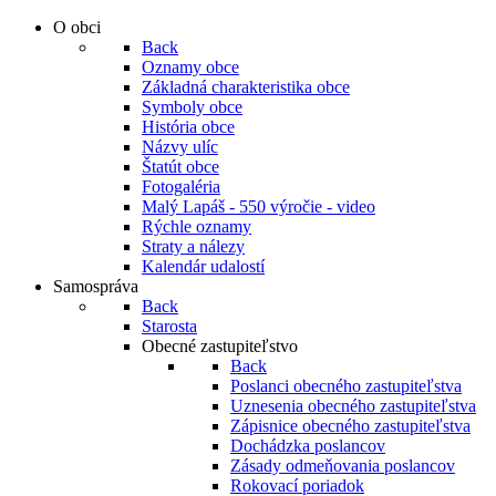
O obci
Back
Oznamy obce
Základná charakteristika obce
Symboly obce
História obce
Názvy ulíc
Štatút obce
Fotogaléria
Malý Lapáš - 550 výročie - video
Rýchle oznamy
Straty a nálezy
Kalendár udalostí
Samospráva
Back
Starosta
Obecné zastupiteľstvo
Back
Poslanci obecného zastupiteľstva
Uznesenia obecného zastupiteľstva
Zápisnice obecného zastupiteľstva
Dochádzka poslancov
Zásady odmeňovania poslancov
Rokovací poriadok