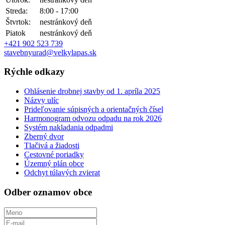
Streda:
8:00 - 17:00
Štvrtok:
nestránkový deň
Piatok
nestránkový deň
+421 902 523 739
stavebnyurad@velkylapas.sk
Rýchle odkazy
Ohlásenie drobnej stavby od 1. apríla 2025
Názvy ulíc
Prideľovanie súpisných a orientačných čísel
Harmonogram odvozu odpadu na rok 2026
Systém nakladania odpadmi
Zberný dvor
Tlačivá a žiadosti
Cestovné poriadky
Územný plán obce
Odchyt túlavých zvierat
Odber oznamov obce