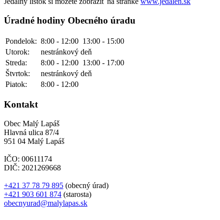
Jedálny lístok si môžete zobraziť na stránke
www.jedalen.sk
Úradné hodiny Obecného úradu
Pondelok:
8:00 - 12:00
13:00 - 15:00
Utorok:
nestránkový deň
Streda:
8:00 - 12:00
13:00 - 17:00
Štvrtok:
nestránkový deň
Piatok:
8:00 - 12:00
Kontakt
Obec Malý Lapáš
Hlavná ulica 87/4
951 04 Malý Lapáš
IČO: 00611174
DIČ: 2021269668
+421 37 78 79 895
(obecný úrad)
+421 903 601 874
(starosta)
obecnyurad@malylapas.sk