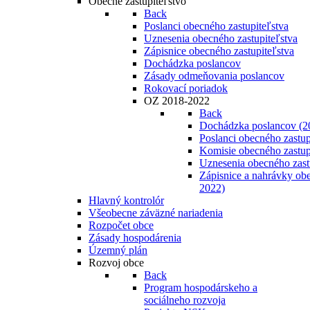
Obecné zastupiteľstvo
Back
Poslanci obecného zastupiteľstva
Uznesenia obecného zastupiteľstva
Zápisnice obecného zastupiteľstva
Dochádzka poslancov
Zásady odmeňovania poslancov
Rokovací poriadok
OZ 2018-2022
Back
Dochádzka poslancov (2
Poslanci obecného zastup
Komisie obecného zastup
Uznesenia obecného zast
Zápisnice a nahrávky obe
2022)
Hlavný kontrolór
Všeobecne záväzné nariadenia
Rozpočet obce
Zásady hospodárenia
Územný plán
Rozvoj obce
Back
Program hospodárskeho a
sociálneho rozvoja