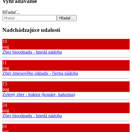
Vyhľadávanie
Hľadať...
Hľadať...
Nadchádzajúce udalosti
10
aug
Zber bioodpadu - hnedá nádoba
11
aug
Zber zmesového odpadu - čierna nádoba
15
aug
Zelený zber - traktor (konáre, haluzina)
24
aug
Zber bioodpadu - hnedá nádoba
01
sep