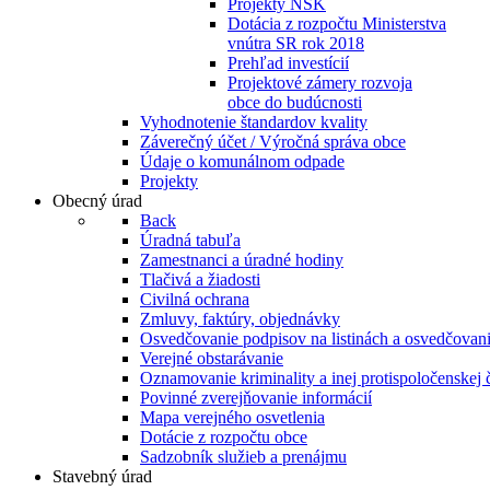
Projekty NSK
Dotácia z rozpočtu Ministerstva
vnútra SR rok 2018
Prehľad investícií
Projektové zámery rozvoja
obce do budúcnosti
Vyhodnotenie štandardov kvality
Záverečný účet / Výročná správa obce
Údaje o komunálnom odpade
Projekty
Obecný úrad
Back
Úradná tabuľa
Zamestnanci a úradné hodiny
Tlačivá a žiadosti
Civilná ochrana
Zmluvy, faktúry, objednávky
Osvedčovanie podpisov na listinách a osvedčovanie
Verejné obstarávanie
Oznamovanie kriminality a inej protispoločenskej 
Povinné zverejňovanie informácií
Mapa verejného osvetlenia
Dotácie z rozpočtu obce
Sadzobník služieb a prenájmu
Stavebný úrad