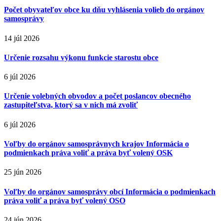
Počet obyvateľov obce ku dňu vyhlásenia volieb do orgánov
samosprávy
14 júl 2026
Určenie rozsahu výkonu funkcie starostu obce
6 júl 2026
Určenie volebných obvodov a počet poslancov obecného
zastupiteľstva, ktorý sa v nich má zvoliť
6 júl 2026
Voľby do orgánov samosprávnych krajov Informácia o
podmienkach práva voliť a práva byť volený OSK
25 jún 2026
Voľby do orgánov samosprávy obcí Informácia o podmienkach
práva voliť a práva byť volený OSO
24 jún 2026