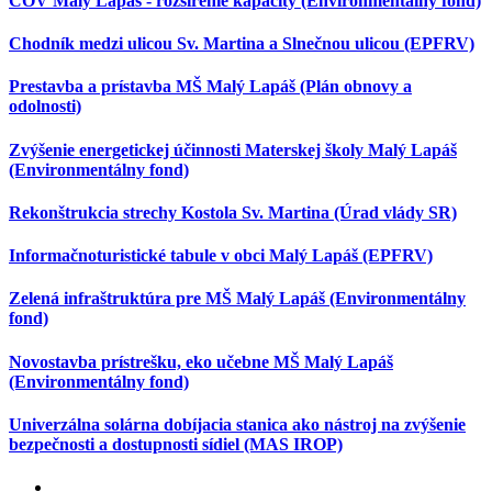
ČOV Malý Lapáš - rozšírenie kapacity (Environmentálny fond)
Chodník medzi ulicou Sv. Martina a Slnečnou ulicou (EPFRV)
Prestavba a prístavba MŠ Malý Lapáš (Plán obnovy a
odolnosti)
Zvýšenie energetickej účinnosti Materskej školy Malý Lapáš
(Environmentálny fond)
Rekonštrukcia strechy Kostola Sv. Martina (Úrad vlády SR)
Informačnoturistické tabule v obci Malý Lapáš (EPFRV)
Zelená infraštruktúra pre MŠ Malý Lapáš (Environmentálny
fond)
Novostavba prístrešku, eko učebne MŠ Malý Lapáš
(Environmentálny fond)
Univerzálna solárna dobíjacia stanica ako nástroj na zvýšenie
bezpečnosti a dostupnosti sídiel (MAS IROP)