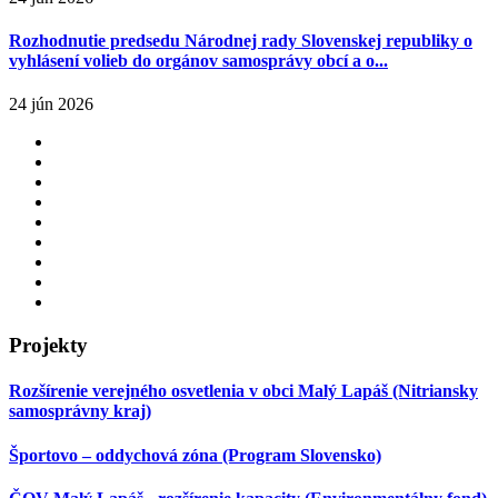
Rozhodnutie predsedu Národnej rady Slovenskej republiky o
vyhlásení volieb do orgánov samosprávy obcí a o...
24 jún 2026
Projekty
Rozšírenie verejného osvetlenia v obci Malý Lapáš (Nitriansky
samosprávny kraj)
Športovo – oddychová zóna (Program Slovensko)