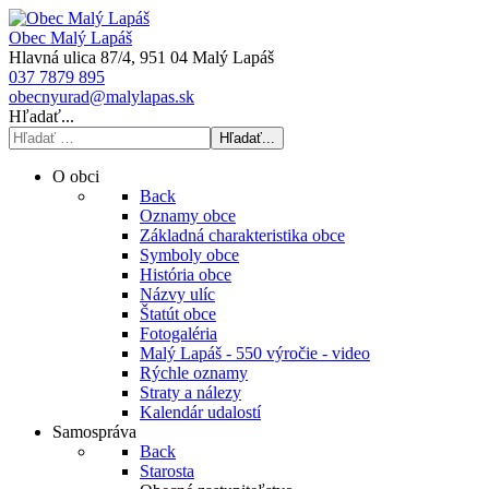
Obec Malý Lapáš
Hlavná ulica 87/4, 951 04 Malý Lapáš
037 7879 895
obecnyurad@malylapas.sk
Hľadať...
Hľadať...
O obci
Back
Oznamy obce
Základná charakteristika obce
Symboly obce
História obce
Názvy ulíc
Štatút obce
Fotogaléria
Malý Lapáš - 550 výročie - video
Rýchle oznamy
Straty a nálezy
Kalendár udalostí
Samospráva
Back
Starosta