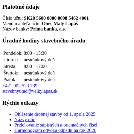
Platobné údaje
Číslo účtu:
SK28 5600 0000 0008 5462 4001
Meno majiteľa účtu:
Obec Malý Lapáš
Názov banky:
Prima banka, a.s.
Úradné hodiny stavebného úradu
Pondelok:
8:00 - 15:30
Utorok:
nestránkový deň
Streda:
8:00 - 17:00
Štvrtok:
nestránkový deň
Piatok
nestránkový deň
+421 902 523 739
stavebnyurad@velkylapas.sk
Rýchle odkazy
Ohlásenie drobnej stavby od 1. apríla 2025
Názvy ulíc
Prideľovanie súpisných a orientačných čísel
Harmonogram odvozu odpadu na rok 2026