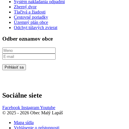
Systém nakladania odpadmi
Zberný dvor
Tlačivá a žiadosti
Cestovné poriadky
Územný plán obce
Odchyt túlavých zvierat
Odber oznamov obce
Prihlásiť sa
Sociálne siete
Facebook
Instagram
Youtube
© 2025 - 2026 Obec Malý Lapáš
Mapa sídla
Vyhlásenie o prístupnosti