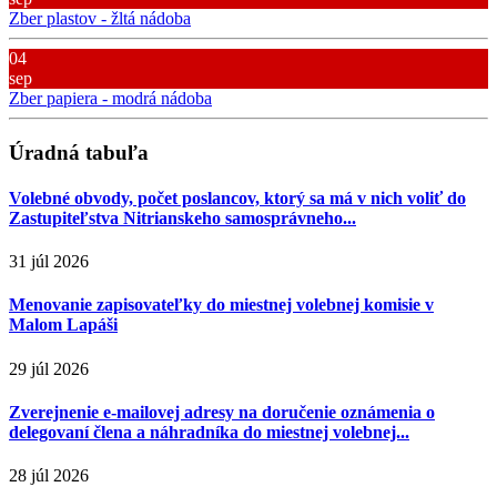
Zber plastov - žltá nádoba
04
sep
Zber papiera - modrá nádoba
Úradná tabuľa
Volebné obvody, počet poslancov, ktorý sa má v nich voliť do
Zastupiteľstva Nitrianskeho samosprávneho...
31 júl 2026
Menovanie zapisovateľky do miestnej volebnej komisie v
Malom Lapáši
29 júl 2026
Zverejnenie e-mailovej adresy na doručenie oznámenia o
delegovaní člena a náhradníka do miestnej volebnej...
28 júl 2026