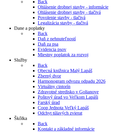
Back
Ohlásenie drobnej stavby - informácie
Ohlásenie drobnej stavby - tlačivá
Povolenie stavby - tlačivá
Legalizácia stavby - tlačivá
Dane a poplatky
Back
Daň z nehnuteľností
Daň za psa
Evidencia psov
Miestny poplatok za rozvoj
Služby
Back
Obecná knižnica Malý Lapáš
Zberný dvor
Harmonogram odvozu odpadu 2026
Virtuálny cintorín
Zdravotné stredisko v Golianove
Poštový úrad vo Veľkom Lapáši
Farský úrad
Coop Jednota Veľký Lapáš
Odchyt túlavých zvierat
Škôlka
Back
Kontakt a základné informácie