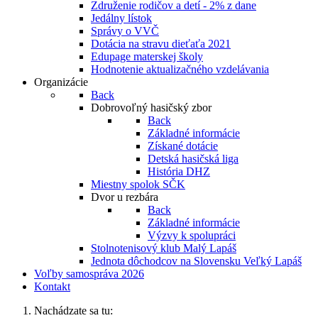
Združenie rodičov a detí - 2% z dane
Jedálny lístok
Správy o VVČ
Dotácia na stravu dieťaťa 2021
Edupage materskej školy
Hodnotenie aktualizačného vzdelávania
Organizácie
Back
Dobrovoľný hasičský zbor
Back
Základné informácie
Získané dotácie
Detská hasičská liga
História DHZ
Miestny spolok SČK
Dvor u rezbára
Back
Základné informácie
Výzvy k spolupráci
Stolnotenisový klub Malý Lapáš
Jednota dôchodcov na Slovensku Veľký Lapáš
Voľby samospráva 2026
Kontakt
Nachádzate sa tu: