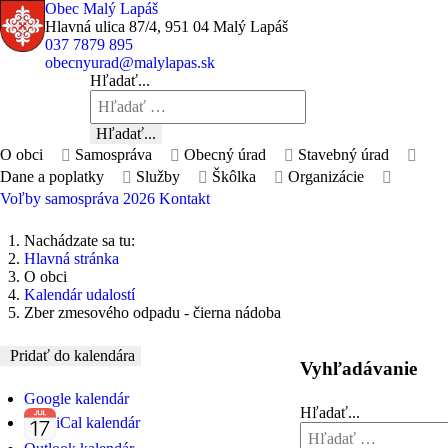
Obec Malý Lapáš
Hlavná ulica 87/4, 951 04 Malý Lapáš
037 7879 895
obecnyurad@malylapas.sk
Hľadať...
Hľadať...
O obci
Samospráva
Obecný úrad
Stavebný úrad
Dane a poplatky
Služby
Škôlka
Organizácie
Voľby samospráva 2026
Kontakt
Nachádzate sa tu:
Hlavná stránka
O obci
Kalendár udalostí
Zber zmesového odpadu - čierna nádoba
Pridať do kalendára
Vyhľadávanie
Google kalendár
Hľadať...
iCal kalendár