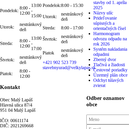
stavby od 1. apríla
13:00
Pondelok:
8:00 - 15:30
2025
8:00 -
Pondelok:
-
Názvy ulíc
12:00
nestránkový
15:00
Utorok:
Prideľovanie
deň
súpisných a
nestránkový
Utorok:
Streda:
8:00 - 17:00
orientačných čísel
deň
Harmonogram
nestránkový
13:00
odvozu odpadu na
Štvrtok:
8:00 -
deň
Streda:
-
rok 2026
12:00
17:00
Systém nakladania
nestránkový
Piatok
odpadmi
deň
nestránkový
Zberný dvor
Štvrtok:
deň
+421 902 523 739
Tlačivá a žiadosti
stavebnyurad@velkylapas.sk
Cestovné poriadky
8:00 -
Piatok:
Územný plán obce
12:00
Odchyt túlavých
zvierat
Kontakt
Odber oznamov
Obec Malý Lapáš
obce
Hlavná ulica 87/4
951 04 Malý Lapáš
IČO: 00611174
DIČ: 2021269668