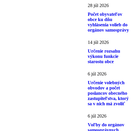
28 júl 2026
Počet obyvateľov
obce ku dňu
vyhlásenia volieb do
orgánov samosprávy
14 júl 2026
Určenie rozsahu
výkonu funkcie
starostu obce
6 júl 2026
Určenie volebných
obvodov a počet
poslancov obecného
zastupiteľstva, ktorý
sa v nich má zvoliť
6 júl 2026
Voľby do orgánov
samosprávnych