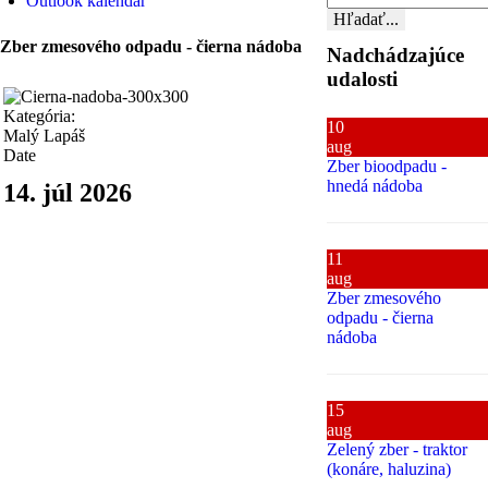
Outlook kalendár
Hľadať...
Zber zmesového odpadu - čierna nádoba
Nadchádzajúce
udalosti
Kategória:
10
Malý Lapáš
aug
Date
Zber bioodpadu -
hnedá nádoba
14. júl 2026
11
aug
Zber zmesového
odpadu - čierna
nádoba
15
aug
Zelený zber - traktor
(konáre, haluzina)