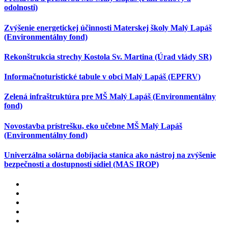
odolnosti)
Zvýšenie energetickej účinnosti Materskej školy Malý Lapáš
(Environmentálny fond)
Rekonštrukcia strechy Kostola Sv. Martina (Úrad vlády SR)
Informačnoturistické tabule v obci Malý Lapáš (EPFRV)
Zelená infraštruktúra pre MŠ Malý Lapáš (Environmentálny
fond)
Novostavba prístrešku, eko učebne MŠ Malý Lapáš
(Environmentálny fond)
Univerzálna solárna dobíjacia stanica ako nástroj na zvýšenie
bezpečnosti a dostupnosti sídiel (MAS IROP)