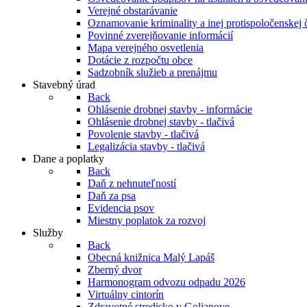
Verejné obstarávanie
Oznamovanie kriminality a inej protispoločenskej 
Povinné zverejňovanie informácií
Mapa verejného osvetlenia
Dotácie z rozpočtu obce
Sadzobník služieb a prenájmu
Stavebný úrad
Back
Ohlásenie drobnej stavby - informácie
Ohlásenie drobnej stavby - tlačivá
Povolenie stavby - tlačivá
Legalizácia stavby - tlačivá
Dane a poplatky
Back
Daň z nehnuteľností
Daň za psa
Evidencia psov
Miestny poplatok za rozvoj
Služby
Back
Obecná knižnica Malý Lapáš
Zberný dvor
Harmonogram odvozu odpadu 2026
Virtuálny cintorín
Zdravotné stredisko v Golianove