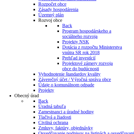
Rozpočet obce
Zásady hospodárenia
Územný plán
Rozvoj obce
Back
Program hospodárskeho a
sociálneho rozvoja
Projekty NSK
Dotácia z rozpočtu Ministerstva
vnútra SR rok 2018
Prehľad investícií
Projektové zámery rozvoja
obce do budúcnosti
Vyhodnotenie štandardov kvality
Záverečný účet / Výročná správa obce
Údaje o komunálnom odpade
Projekty
Obecný úrad
Back
Úradná tabuľa
Zamestnanci a úradné hodiny
Tlačivá a žiadosti
Civilná ochrana
Zmluvy, faktúry, objednávky
Osvedčovanie podpisov na listinách a osvedčovanie