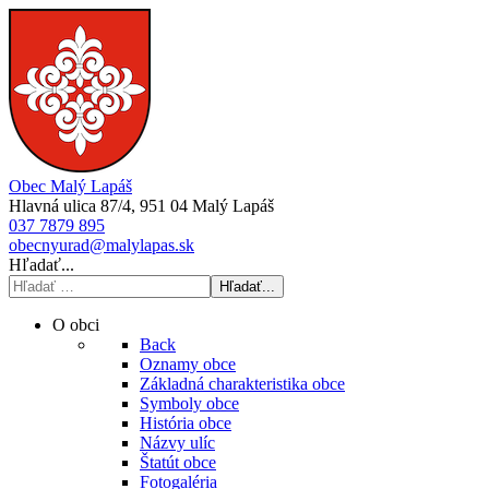
Obec Malý Lapáš
Hlavná ulica 87/4, 951 04 Malý Lapáš
037 7879 895
obecnyurad@malylapas.sk
Hľadať...
Hľadať...
O obci
Back
Oznamy obce
Základná charakteristika obce
Symboly obce
História obce
Názvy ulíc
Štatút obce
Fotogaléria