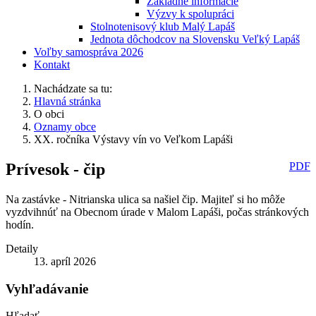
Základné informácie
Výzvy k spolupráci
Stolnotenisový klub Malý Lapáš
Jednota dôchodcov na Slovensku Veľký Lapáš
Voľby samospráva 2026
Kontakt
Nachádzate sa tu:
Hlavná stránka
O obci
Oznamy obce
XX. ročníka Výstavy vín vo Veľkom Lapáši
Prívesok - čip
PDF
Na zastávke - Nitrianska ulica sa našiel čip. Majiteľ si ho môže
vyzdvihnúť na Obecnom úrade v Malom Lapáši, počas stránkových
hodín.
Detaily
13. apríl 2026
Vyhľadávanie
Hľadať...