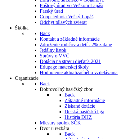
Poštový úrad vo Veľkom Lapáši
Farský úrad
Coop Jednota Veľký Lapáš
Odchyt túlavých zvierat
Škôlka
Back
Kontakt a základné informácie
Združenie rodičov a detí - 2% z dane
Jedálny lístok
Správy o VVČ
Dotácia na stravu dieťaťa 2021
Edupage materskej školy
Hodnotenie aktualizačného vzdelávania
Organizácie
Back
Dobrovoľný hasičský zbor
Back
Základné informácie
Získané dotácie
Detská hasičská liga
História DHZ
Miestny spolok SČK
Dvor u rezbára
Back