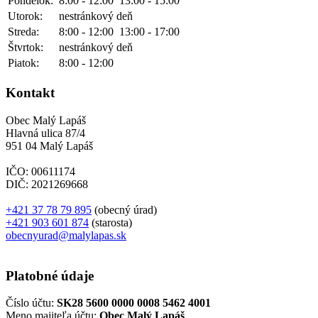
Pondelok:
8:00 - 12:00
13:00 - 15:00
Utorok:
nestránkový deň
Streda:
8:00 - 12:00
13:00 - 17:00
Štvrtok:
nestránkový deň
Piatok:
8:00 - 12:00
Kontakt
Obec Malý Lapáš
Hlavná ulica 87/4
951 04 Malý Lapáš
IČO: 00611174
DIČ: 2021269668
+421 37 78 79 895
(obecný úrad)
+421 903 601 874
(starosta)
obecnyurad@malylapas.sk
Platobné údaje
Číslo účtu:
SK28 5600 0000 0008 5462 4001
Meno majiteľa účtu:
Obec Malý Lapáš