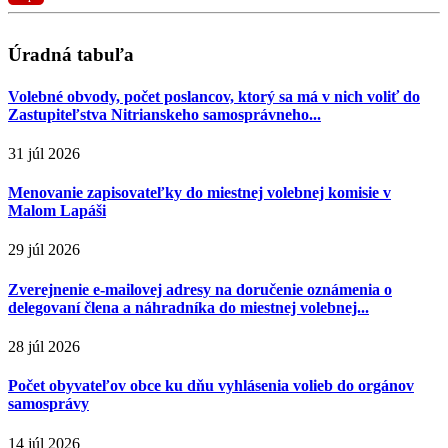
Úradná tabuľa
Volebné obvody, počet poslancov, ktorý sa má v nich voliť do
Zastupiteľstva Nitrianskeho samosprávneho...
31 júl 2026
Menovanie zapisovateľky do miestnej volebnej komisie v
Malom Lapáši
29 júl 2026
Zverejnenie e-mailovej adresy na doručenie oznámenia o
delegovaní člena a náhradníka do miestnej volebnej...
28 júl 2026
Počet obyvateľov obce ku dňu vyhlásenia volieb do orgánov
samosprávy
14 júl 2026