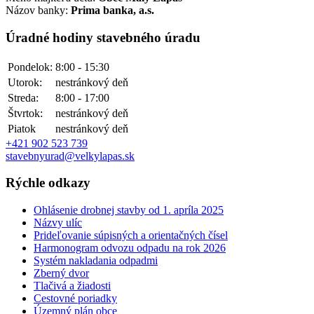
Názov banky:
Prima banka, a.s.
Úradné hodiny stavebného úradu
Pondelok:
8:00 - 15:30
Utorok:
nestránkový deň
Streda:
8:00 - 17:00
Štvrtok:
nestránkový deň
Piatok
nestránkový deň
+421 902 523 739
stavebnyurad@velkylapas.sk
Rýchle odkazy
Ohlásenie drobnej stavby od 1. apríla 2025
Názvy ulíc
Prideľovanie súpisných a orientačných čísel
Harmonogram odvozu odpadu na rok 2026
Systém nakladania odpadmi
Zberný dvor
Tlačivá a žiadosti
Cestovné poriadky
Územný plán obce