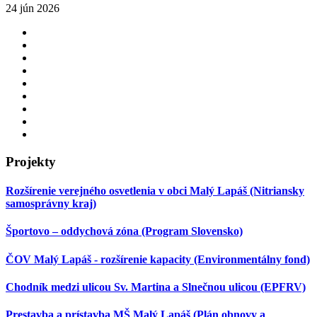
24 jún 2026
Projekty
Rozšírenie verejného osvetlenia v obci Malý Lapáš (Nitriansky
samosprávny kraj)
Športovo – oddychová zóna (Program Slovensko)
ČOV Malý Lapáš - rozšírenie kapacity (Environmentálny fond)
Chodník medzi ulicou Sv. Martina a Slnečnou ulicou (EPFRV)
Prestavba a prístavba MŠ Malý Lapáš (Plán obnovy a