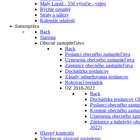
Malý Lapáš - 550 výročie - video
Rýchle oznamy
Straty a nálezy
Kalendár udalostí
Samospráva
Back
Starosta
Obecné zastupiteľstvo
Back
Poslanci obecného zastupiteľstva
Uznesenia obecného zastupiteľstva
Zápisnice obecného zastupiteľstva
Dochádzka poslancov
Zásady odmeňovania poslancov
Rokovací poriadok
OZ 2018-2022
Back
Dochádzka poslancov (2
Poslanci obecného zastup
Komisie obecného zastup
Uznesenia obecného zast
Zápisnice a nahrávky obe
2022)
Hlavný kontrolór
Všeobecne záväzné nariadenia