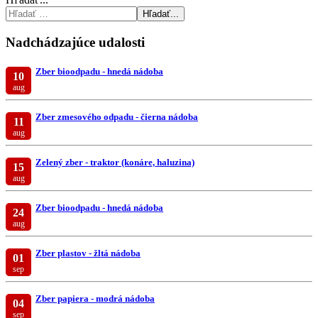
Hľadať...
Nadchádzajúce udalosti
Zber bioodpadu - hnedá nádoba
10
aug
Zber zmesového odpadu - čierna nádoba
11
aug
Zelený zber - traktor (konáre, haluzina)
15
aug
Zber bioodpadu - hnedá nádoba
24
aug
Zber plastov - žltá nádoba
01
sep
Zber papiera - modrá nádoba
04
sep