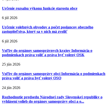
Určenie rozsahu výkonu funkcie starostu obce
6 júl 2026
Určenie volebných obvodov a počet poslancov obecného
zastupiteľstva, ktorý sa v nich má zvoliť
6 júl 2026
Voľby do orgánov samosprávnych krajov Informácia o
podmienkach práva voliť a práva byť volený OSK
25 jún 2026
Voľby do orgánov samosprávy obcí Informácia o podmienkach
práva voliť a práva byť volený OSO
24 jún 2026
Rozhodnutie predsedu Národnej rady Slovenskej republiky o
vyhlásení volieb do orgánov samosprávy obcí a o...