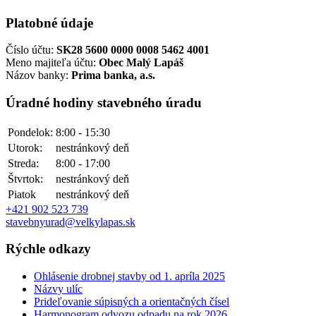
Platobné údaje
Číslo účtu:
SK28 5600 0000 0008 5462 4001
Meno majiteľa účtu:
Obec Malý Lapáš
Názov banky:
Prima banka, a.s.
Úradné hodiny stavebného úradu
Pondelok:
8:00 - 15:30
Utorok:
nestránkový deň
Streda:
8:00 - 17:00
Štvrtok:
nestránkový deň
Piatok
nestránkový deň
+421 902 523 739
stavebnyurad@velkylapas.sk
Rýchle odkazy
Ohlásenie drobnej stavby od 1. apríla 2025
Názvy ulíc
Prideľovanie súpisných a orientačných čísel
Harmonogram odvozu odpadu na rok 2026