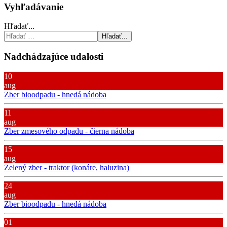
Vyhľadávanie
Hľadať...
Hľadať...
Nadchádzajúce udalosti
10
aug
Zber bioodpadu - hnedá nádoba
11
aug
Zber zmesového odpadu - čierna nádoba
15
aug
Zelený zber - traktor (konáre, haluzina)
24
aug
Zber bioodpadu - hnedá nádoba
01