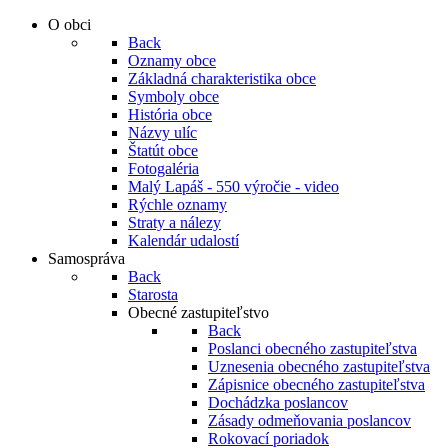
O obci
Back
Oznamy obce
Základná charakteristika obce
Symboly obce
História obce
Názvy ulíc
Štatút obce
Fotogaléria
Malý Lapáš - 550 výročie - video
Rýchle oznamy
Straty a nálezy
Kalendár udalostí
Samospráva
Back
Starosta
Obecné zastupiteľstvo
Back
Poslanci obecného zastupiteľstva
Uznesenia obecného zastupiteľstva
Zápisnice obecného zastupiteľstva
Dochádzka poslancov
Zásady odmeňovania poslancov
Rokovací poriadok