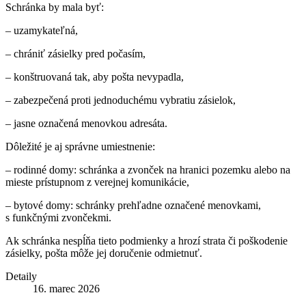
Schránka by mala byť:
– uzamykateľná,
– chrániť zásielky pred počasím,
– konštruovaná tak, aby pošta nevypadla,
– zabezpečená proti jednoduchému vybratiu zásielok,
– jasne označená menovkou adresáta.
Dôležité je aj správne umiestnenie:
– rodinné domy: schránka a zvonček na hranici pozemku alebo na
mieste prístupnom z verejnej komunikácie,
– bytové domy: schránky prehľadne označené menovkami,
s funkčnými zvončekmi.
Ak schránka nespĺňa tieto podmienky a hrozí strata či poškodenie
zásielky, pošta môže jej doručenie odmietnuť.
Detaily
16. marec 2026