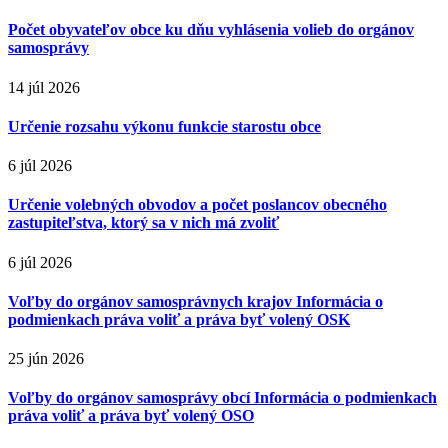
Počet obyvateľov obce ku dňu vyhlásenia volieb do orgánov
samosprávy
14 júl 2026
Určenie rozsahu výkonu funkcie starostu obce
6 júl 2026
Určenie volebných obvodov a počet poslancov obecného
zastupiteľstva, ktorý sa v nich má zvoliť
6 júl 2026
Voľby do orgánov samosprávnych krajov Informácia o
podmienkach práva voliť a práva byť volený OSK
25 jún 2026
Voľby do orgánov samosprávy obcí Informácia o podmienkach
práva voliť a práva byť volený OSO