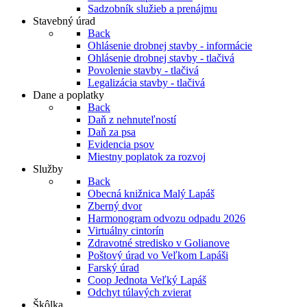
Sadzobník služieb a prenájmu
Stavebný úrad
Back
Ohlásenie drobnej stavby - informácie
Ohlásenie drobnej stavby - tlačivá
Povolenie stavby - tlačivá
Legalizácia stavby - tlačivá
Dane a poplatky
Back
Daň z nehnuteľností
Daň za psa
Evidencia psov
Miestny poplatok za rozvoj
Služby
Back
Obecná knižnica Malý Lapáš
Zberný dvor
Harmonogram odvozu odpadu 2026
Virtuálny cintorín
Zdravotné stredisko v Golianove
Poštový úrad vo Veľkom Lapáši
Farský úrad
Coop Jednota Veľký Lapáš
Odchyt túlavých zvierat
Škôlka