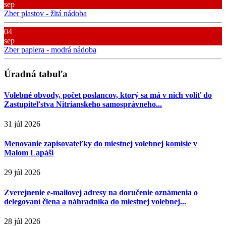
sep
Zber plastov - žltá nádoba
04
sep
Zber papiera - modrá nádoba
Úradná tabuľa
Volebné obvody, počet poslancov, ktorý sa má v nich voliť do
Zastupiteľstva Nitrianskeho samosprávneho...
31 júl 2026
Menovanie zapisovateľky do miestnej volebnej komisie v
Malom Lapáši
29 júl 2026
Zverejnenie e-mailovej adresy na doručenie oznámenia o
delegovaní člena a náhradníka do miestnej volebnej...
28 júl 2026