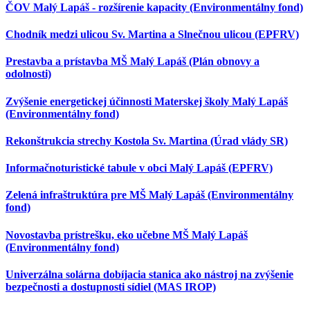
ČOV Malý Lapáš - rozšírenie kapacity (Environmentálny fond)
Chodník medzi ulicou Sv. Martina a Slnečnou ulicou (EPFRV)
Prestavba a prístavba MŠ Malý Lapáš (Plán obnovy a
odolnosti)
Zvýšenie energetickej účinnosti Materskej školy Malý Lapáš
(Environmentálny fond)
Rekonštrukcia strechy Kostola Sv. Martina (Úrad vlády SR)
Informačnoturistické tabule v obci Malý Lapáš (EPFRV)
Zelená infraštruktúra pre MŠ Malý Lapáš (Environmentálny
fond)
Novostavba prístrešku, eko učebne MŠ Malý Lapáš
(Environmentálny fond)
Univerzálna solárna dobíjacia stanica ako nástroj na zvýšenie
bezpečnosti a dostupnosti sídiel (MAS IROP)