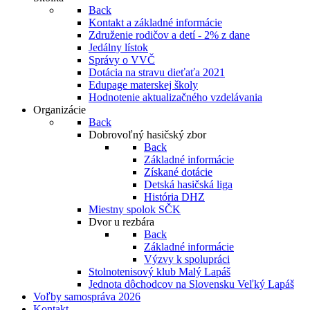
Back
Kontakt a základné informácie
Združenie rodičov a detí - 2% z dane
Jedálny lístok
Správy o VVČ
Dotácia na stravu dieťaťa 2021
Edupage materskej školy
Hodnotenie aktualizačného vzdelávania
Organizácie
Back
Dobrovoľný hasičský zbor
Back
Základné informácie
Získané dotácie
Detská hasičská liga
História DHZ
Miestny spolok SČK
Dvor u rezbára
Back
Základné informácie
Výzvy k spolupráci
Stolnotenisový klub Malý Lapáš
Jednota dôchodcov na Slovensku Veľký Lapáš
Voľby samospráva 2026
Kontakt