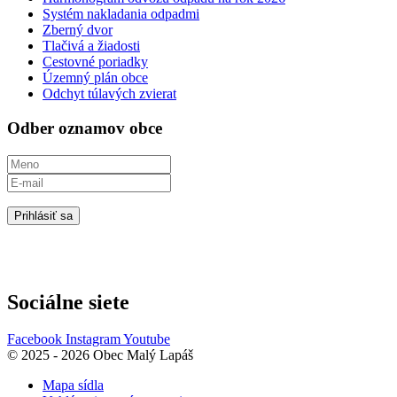
Systém nakladania odpadmi
Zberný dvor
Tlačivá a žiadosti
Cestovné poriadky
Územný plán obce
Odchyt túlavých zvierat
Odber oznamov obce
Prihlásiť sa
Sociálne siete
Facebook
Instagram
Youtube
© 2025 - 2026 Obec Malý Lapáš
Mapa sídla