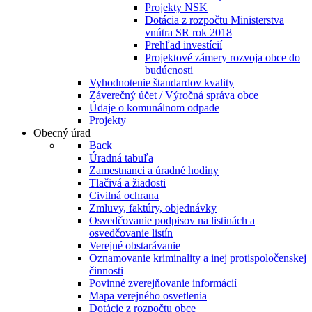
Projekty NSK
Dotácia z rozpočtu Ministerstva
vnútra SR rok 2018
Prehľad investícií
Projektové zámery rozvoja obce do
budúcnosti
Vyhodnotenie štandardov kvality
Záverečný účet / Výročná správa obce
Údaje o komunálnom odpade
Projekty
Obecný úrad
Back
Úradná tabuľa
Zamestnanci a úradné hodiny
Tlačivá a žiadosti
Civilná ochrana
Zmluvy, faktúry, objednávky
Osvedčovanie podpisov na listinách a
osvedčovanie listín
Verejné obstarávanie
Oznamovanie kriminality a inej protispoločenskej
činnosti
Povinné zverejňovanie informácií
Mapa verejného osvetlenia
Dotácie z rozpočtu obce