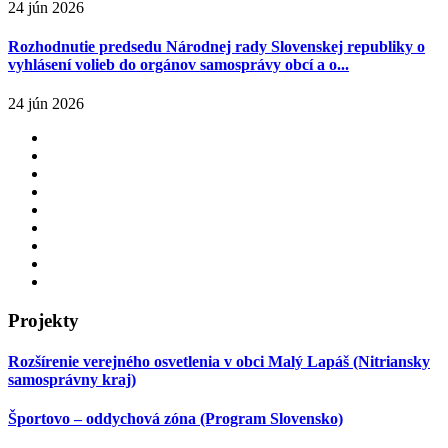
24 jún 2026
Rozhodnutie predsedu Národnej rady Slovenskej republiky o
vyhlásení volieb do orgánov samosprávy obcí a o...
24 jún 2026
Projekty
Rozšírenie verejného osvetlenia v obci Malý Lapáš (Nitriansky
samosprávny kraj)
Športovo – oddychová zóna (Program Slovensko)