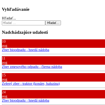
Vyhľadávanie
Hľadať...
Hľadať...
Nadchádzajúce udalosti
10
aug
Zber bioodpadu - hnedá nádoba
11
aug
Zber zmesového odpadu - čierna nádoba
15
aug
Zelený zber - traktor (konáre, haluzina)
24
aug
Zber bioodpadu - hnedá nádoba