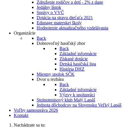
Združenie rodičov a detí - 2% z dane
Jedálny lístok
Správy o VVČ
Dotácia na stravu dieťaťa 2021
Edupage materskej školy
Hodnotenie aktualizačného vzdelávania
Organizácie
Back
Dobrovoľný hasičský zbor
Back
Základné informácie
Získané dotácie
Detská hasičská liga
História DHZ
Miestny spolok SČK
Dvor u rezbára
Back
Základné informácie
Výzvy k spolupráci
Stolnotenisový klub Malý Lapáš
Jednota dôchodcov na Slovensku Veľký Lapáš
Voľby samospráva 2026
Kontakt
Nachádzate sa tu: