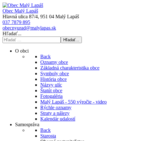
Obec Malý Lapáš
Hlavná ulica 87/4, 951 04 Malý Lapáš
037 7879 895
obecnyurad@malylapas.sk
Hľadať...
Hľadať...
O obci
Back
Oznamy obce
Základná charakteristika obce
Symboly obce
História obce
Názvy ulíc
Štatút obce
Fotogaléria
Malý Lapáš - 550 výročie - video
Rýchle oznamy
Straty a nálezy
Kalendár udalostí
Samospráva
Back
Starosta