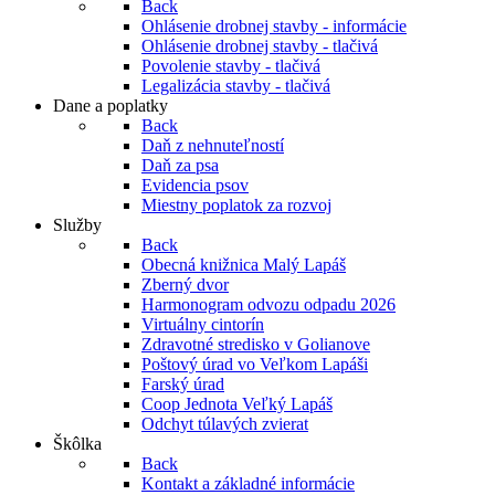
Back
Ohlásenie drobnej stavby - informácie
Ohlásenie drobnej stavby - tlačivá
Povolenie stavby - tlačivá
Legalizácia stavby - tlačivá
Dane a poplatky
Back
Daň z nehnuteľností
Daň za psa
Evidencia psov
Miestny poplatok za rozvoj
Služby
Back
Obecná knižnica Malý Lapáš
Zberný dvor
Harmonogram odvozu odpadu 2026
Virtuálny cintorín
Zdravotné stredisko v Golianove
Poštový úrad vo Veľkom Lapáši
Farský úrad
Coop Jednota Veľký Lapáš
Odchyt túlavých zvierat
Škôlka
Back
Kontakt a základné informácie