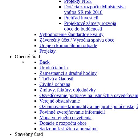
Projekty NSK
Dotácia z rozpočtu Ministerstva
vnútra SR rok 2018
Prehľad investícií
Projektové zámery rozvoja
obce do budúcnosti
Vyhodnotenie štandardov kvality
Záverečný účet / Výročná správa obce
Údaje o komunálnom odpade
Projekty
Obecný úrad
Back
Úradná tabuľa
Zamestnanci a úradné hodiny
Tlačivá a žiadosti
Civilná ochrana
Zmluvy, faktúry, objednávky
Osvedčovanie podpisov na listinách a osvedčovanie
Verejné obstarávanie
Oznamovanie kriminality a inej protispoločenskej 
Povinné zverejňovanie informácií
Mapa verejného osvetlenia
Dotácie z rozpočtu obce
Sadzobník služieb a prenájmu
Stavebný úrad