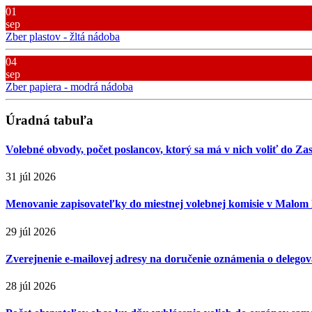
01
sep
Zber plastov - žltá nádoba
04
sep
Zber papiera - modrá nádoba
Úradná tabuľa
Volebné obvody, počet poslancov, ktorý sa má v nich voliť do Za
31 júl 2026
Menovanie zapisovateľky do miestnej volebnej komisie v Malom
29 júl 2026
Zverejnenie e-mailovej adresy na doručenie oznámenia o delegova
28 júl 2026