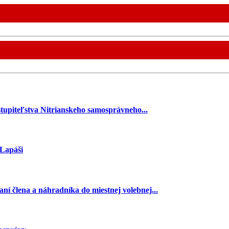
stupiteľstva Nitrianskeho samosprávneho...
 Lapáši
ní člena a náhradníka do miestnej volebnej...