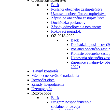
Obecné zastupiteľstvo
Back
Poslanci obecného zastupiteľstva
Uznesenia obecného zastupiteľstva
Zápisnice obecného zastupiteľstva
Dochádzka poslancov
Zásady odmeňovania poslancov
Rokovací poriadok
OZ 2018-2022
Back
Dochádzka poslancov (2
Poslanci obecného zastup
Komisie obecného zastup
Uznesenia obecného zast
Zápisnice a nahrávky obe
2022)
Hlavný kontrolór
Všeobecne záväzné nariadenia
Rozpočet obce
Zásady hospodárenia
Územný plán
Rozvoj obce
Back
Program hospodárskeho a
sociálneho rozvoja