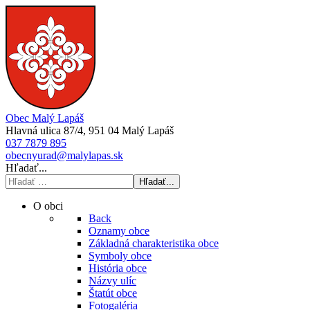
Obec Malý Lapáš
Hlavná ulica 87/4, 951 04 Malý Lapáš
037 7879 895
obecnyurad@malylapas.sk
Hľadať...
Hľadať...
O obci
Back
Oznamy obce
Základná charakteristika obce
Symboly obce
História obce
Názvy ulíc
Štatút obce
Fotogaléria