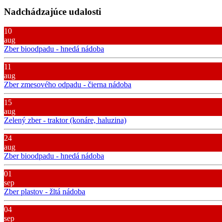
Nadchádzajúce udalosti
10
aug
Zber bioodpadu - hnedá nádoba
11
aug
Zber zmesového odpadu - čierna nádoba
15
aug
Zelený zber - traktor (konáre, haluzina)
24
aug
Zber bioodpadu - hnedá nádoba
01
sep
Zber plastov - žltá nádoba
04
sep