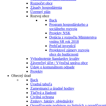
Rozpočet obce
Zásady hospodárenia
Územný plán
Rozvoj obce
Back
Program hospodárskeho a
sociálneho rozvoja
Projekty NSK
Dotácia z rozpočtu Ministerstva
vnútra SR rok 2018
Prehľad investícií
Projektové zámery rozvoja
obce do budúcnosti
Vyhodnotenie štandardov kvality
Záverečný účet / Výročná správa obce
Údaje o komunálnom odpade
Projekty
Obecný úrad
Back
Úradná tabuľa
Zamestnanci a úradné hodiny
Tlačivá a žiadosti
Civilná ochrana
Zmluvy, faktúry, objednávky
Osvedčovanie podpisov na listinách a osvedčovanie