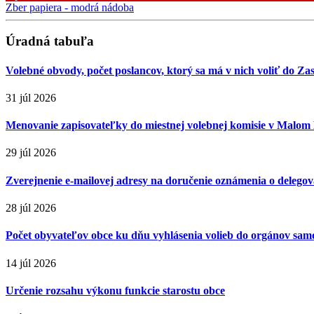
Zber papiera - modrá nádoba
Úradná tabuľa
Volebné obvody, počet poslancov, ktorý sa má v nich voliť do Za
31 júl 2026
Menovanie zapisovateľky do miestnej volebnej komisie v Malom
29 júl 2026
Zverejnenie e-mailovej adresy na doručenie oznámenia o delegova
28 júl 2026
Počet obyvateľov obce ku dňu vyhlásenia volieb do orgánov sa
14 júl 2026
Určenie rozsahu výkonu funkcie starostu obce