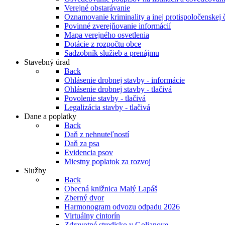
Verejné obstarávanie
Oznamovanie kriminality a inej protispoločenskej 
Povinné zverejňovanie informácií
Mapa verejného osvetlenia
Dotácie z rozpočtu obce
Sadzobník služieb a prenájmu
Stavebný úrad
Back
Ohlásenie drobnej stavby - informácie
Ohlásenie drobnej stavby - tlačivá
Povolenie stavby - tlačivá
Legalizácia stavby - tlačivá
Dane a poplatky
Back
Daň z nehnuteľností
Daň za psa
Evidencia psov
Miestny poplatok za rozvoj
Služby
Back
Obecná knižnica Malý Lapáš
Zberný dvor
Harmonogram odvozu odpadu 2026
Virtuálny cintorín
Zdravotné stredisko v Golianove