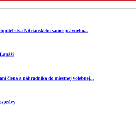
stupiteľstva Nitrianskeho samosprávneho...
 Lapáši
ní člena a náhradníka do miestnej volebnej...
mosprávy