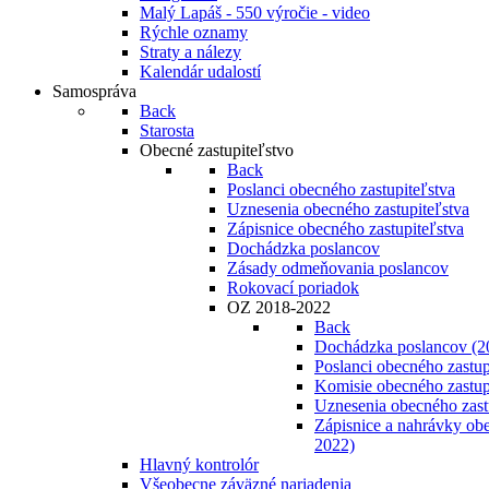
Malý Lapáš - 550 výročie - video
Rýchle oznamy
Straty a nálezy
Kalendár udalostí
Samospráva
Back
Starosta
Obecné zastupiteľstvo
Back
Poslanci obecného zastupiteľstva
Uznesenia obecného zastupiteľstva
Zápisnice obecného zastupiteľstva
Dochádzka poslancov
Zásady odmeňovania poslancov
Rokovací poriadok
OZ 2018-2022
Back
Dochádzka poslancov (2
Poslanci obecného zastup
Komisie obecného zastup
Uznesenia obecného zast
Zápisnice a nahrávky obe
2022)
Hlavný kontrolór
Všeobecne záväzné nariadenia