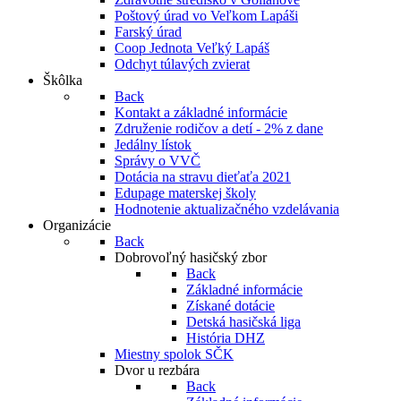
Poštový úrad vo Veľkom Lapáši
Farský úrad
Coop Jednota Veľký Lapáš
Odchyt túlavých zvierat
Škôlka
Back
Kontakt a základné informácie
Združenie rodičov a detí - 2% z dane
Jedálny lístok
Správy o VVČ
Dotácia na stravu dieťaťa 2021
Edupage materskej školy
Hodnotenie aktualizačného vzdelávania
Organizácie
Back
Dobrovoľný hasičský zbor
Back
Základné informácie
Získané dotácie
Detská hasičská liga
História DHZ
Miestny spolok SČK
Dvor u rezbára
Back