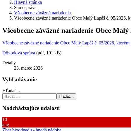
Hlavná stránka
Samospráva
Všeobecne záväzné nariadenia
Všeobecne záväzné nariadenie Obce Malý Lapáš č. 05/2026, kt
Všeobecne záväzné nariadenie Obce Malý L
Všeobecne záväzné nariadenie Obce Malý Lapáš č. 05/2026, ktorým s
Dôvodová správa
(pdf, 101 kB)
Detaily
23. marec 2026
Vyhľadávanie
Hľadať...
Hľadať...
Nadchádzajúce udalosti
10
aug
Zber bioodpadu - hnedá nádoba