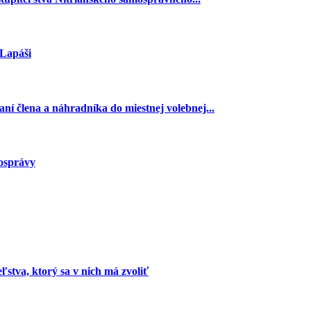
 Lapáši
ní člena a náhradníka do miestnej volebnej...
mosprávy
stva, ktorý sa v nich má zvoliť