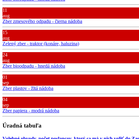
11
aug
Zber zmesového odpadu - čierna nádoba
15
aug
Zelený zber - traktor (konáre, haluzina)
24
aug
Zber bioodpadu - hnedá nádoba
01
sep
Zber plastov - žltá nádoba
04
sep
Zber papiera - modrá nádoba
Úradná tabuľa
Volebné obvody, počet poslancov, ktorý sa má v nich voliť do Za