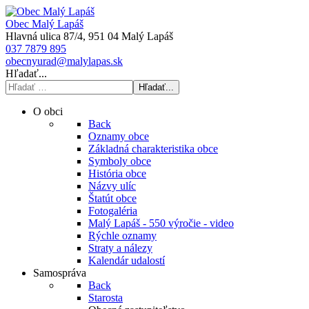
Obec Malý Lapáš
Hlavná ulica 87/4, 951 04 Malý Lapáš
037 7879 895
obecnyurad@malylapas.sk
Hľadať...
Hľadať...
O obci
Back
Oznamy obce
Základná charakteristika obce
Symboly obce
História obce
Názvy ulíc
Štatút obce
Fotogaléria
Malý Lapáš - 550 výročie - video
Rýchle oznamy
Straty a nálezy
Kalendár udalostí
Samospráva
Back
Starosta