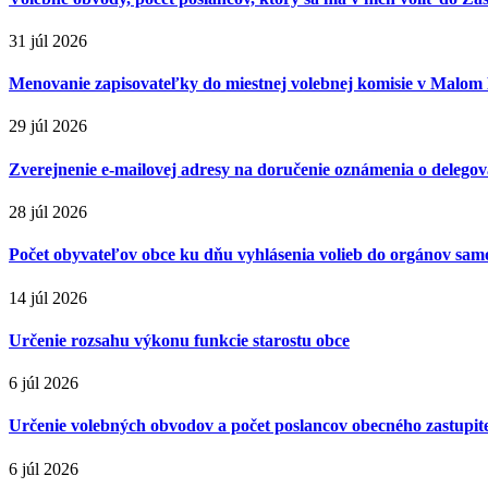
31 júl 2026
Menovanie zapisovateľky do miestnej volebnej komisie v Malom
29 júl 2026
Zverejnenie e-mailovej adresy na doručenie oznámenia o delegova
28 júl 2026
Počet obyvateľov obce ku dňu vyhlásenia volieb do orgánov sa
14 júl 2026
Určenie rozsahu výkonu funkcie starostu obce
6 júl 2026
Určenie volebných obvodov a počet poslancov obecného zastupiteľ
6 júl 2026