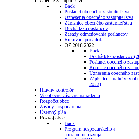
Obecné zastupiteľstvo
Back
Poslanci obecného zastupiteľstva
Uznesenia obecného zastupiteľstva
Zápisnice obecného zastupiteľstva
Dochádzka poslancov
Zásady odmeňovania poslancov
Rokovací poriadok
OZ 2018-2022
Back
Dochádzka poslancov (2
Poslanci obecného zastup
Komisie obecného zastup
Uznesenia obecného zast
Zápisnice a nahrávky obe
2022)
Hlavný kontrolór
Všeobecne záväzné nariadenia
Rozpočet obce
Zásady hospodárenia
Územný plán
Rozvoj obce
Back
Program hospodárskeho a
sociálneho rozvoja