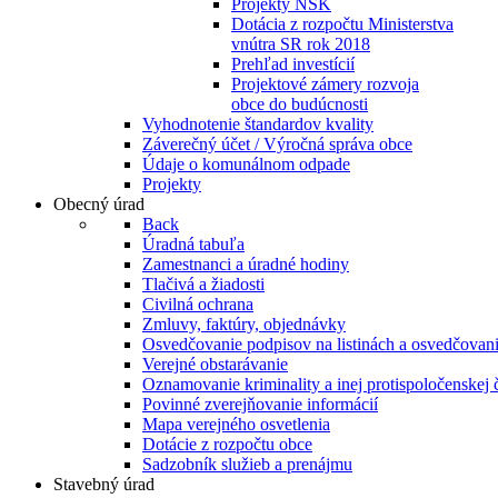
Projekty NSK
Dotácia z rozpočtu Ministerstva
vnútra SR rok 2018
Prehľad investícií
Projektové zámery rozvoja
obce do budúcnosti
Vyhodnotenie štandardov kvality
Záverečný účet / Výročná správa obce
Údaje o komunálnom odpade
Projekty
Obecný úrad
Back
Úradná tabuľa
Zamestnanci a úradné hodiny
Tlačivá a žiadosti
Civilná ochrana
Zmluvy, faktúry, objednávky
Osvedčovanie podpisov na listinách a osvedčovanie
Verejné obstarávanie
Oznamovanie kriminality a inej protispoločenskej 
Povinné zverejňovanie informácií
Mapa verejného osvetlenia
Dotácie z rozpočtu obce
Sadzobník služieb a prenájmu
Stavebný úrad