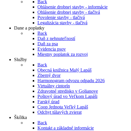
Back
Ohlásenie drobnej stavby - informácie
Ohlásenie drobnej stavby - tlačivá
Povolenie stavby - tlačivá
Legalizácia stavby - tlačivá
Dane a poplatky
Back
Daň z nehnuteľností
Daň za psa
Evidencia psov
Miestny poplatok za rozvoj
Služby
Back
Obecná knižnica Malý Lapáš
Zberný dvor
Harmonogram odvozu odpadu 2026
Virtuálny cintorín
Zdravotné stredisko v Golianove
Poštový úrad vo Veľkom Lapáši
Farský úrad
Coop Jednota Veľký Lapáš
Odchyt túlavých zvierat
Škôlka
Back
Kontakt a základné informácie