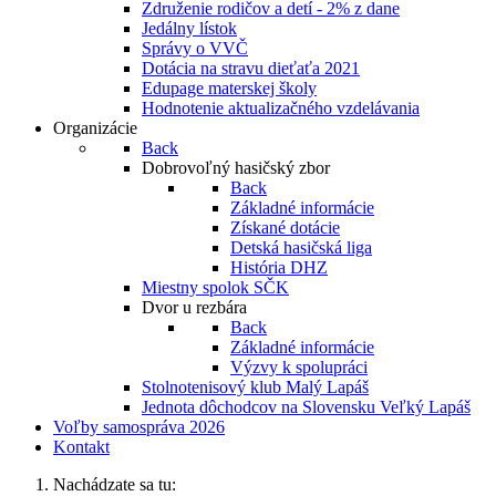
Združenie rodičov a detí - 2% z dane
Jedálny lístok
Správy o VVČ
Dotácia na stravu dieťaťa 2021
Edupage materskej školy
Hodnotenie aktualizačného vzdelávania
Organizácie
Back
Dobrovoľný hasičský zbor
Back
Základné informácie
Získané dotácie
Detská hasičská liga
História DHZ
Miestny spolok SČK
Dvor u rezbára
Back
Základné informácie
Výzvy k spolupráci
Stolnotenisový klub Malý Lapáš
Jednota dôchodcov na Slovensku Veľký Lapáš
Voľby samospráva 2026
Kontakt
Nachádzate sa tu: