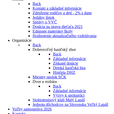
Back
Kontakt a základné informácie
Združenie rodičov a detí - 2% z dane
Jedálny lístok
Správy o VVČ
Dotácia na stravu dieťaťa 2021
Edupage materskej školy
Hodnotenie aktualizačného vzdelávania
Organizácie
Back
Dobrovoľný hasičský zbor
Back
Základné informácie
Získané dotácie
Detská hasičská liga
História DHZ
Miestny spolok SČK
Dvor u rezbára
Back
Základné informácie
Výzvy k spolupráci
Stolnotenisový klub Malý Lapáš
Jednota dôchodcov na Slovensku Veľký Lapáš
Voľby samospráva 2026
Kontakt