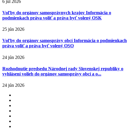
6 júl 2026
Voľby do orgánov samosprávnych krajov Informácia o
podmienkach práva voliť a práva byť volený OSK
25 jún 2026
Voľby do orgánov samosprávy obcí Informácia o podmienkach
práva voliť a práva byť volený OSO
24 jún 2026
Rozhodnutie predsedu Národnej rady Slovenskej republiky o
vyhlásení volieb do orgánov samosprávy obcí a o...
24 jún 2026