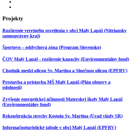
Projekty
Rozšírenie verejného osvetlenia v obci Malý Lapáš (Nitriansky
samosprávny kraj)
Športovo – oddychová zóna (Program Slovensko)
ČOV Malý Lapáš - rozšírenie kapacity (Environmentálny fond)
Chodník medzi ulicou Sv. Martina a Slnečnou ulicou (EPFRV)
Prestavba a prístavba MŠ Malý Lapáš (Plán obnovy a
odolnosti)
Zvýšenie energetickej účinnosti Materskej školy Malý Lapáš
(Environmentálny fond)
Rekonštrukcia strechy Kostola Sv. Martina (Úrad vlády SR)
Informačnoturistické tabule v obci Malý Lapáš (EPFRV)