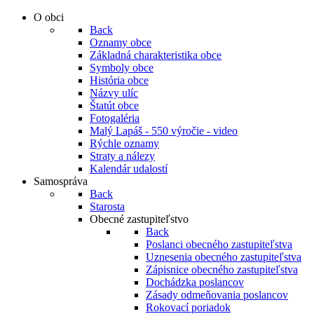
O obci
Back
Oznamy obce
Základná charakteristika obce
Symboly obce
História obce
Názvy ulíc
Štatút obce
Fotogaléria
Malý Lapáš - 550 výročie - video
Rýchle oznamy
Straty a nálezy
Kalendár udalostí
Samospráva
Back
Starosta
Obecné zastupiteľstvo
Back
Poslanci obecného zastupiteľstva
Uznesenia obecného zastupiteľstva
Zápisnice obecného zastupiteľstva
Dochádzka poslancov
Zásady odmeňovania poslancov
Rokovací poriadok