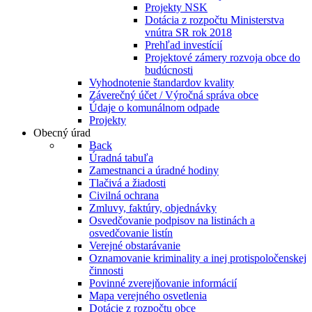
Projekty NSK
Dotácia z rozpočtu Ministerstva
vnútra SR rok 2018
Prehľad investícií
Projektové zámery rozvoja obce do
budúcnosti
Vyhodnotenie štandardov kvality
Záverečný účet / Výročná správa obce
Údaje o komunálnom odpade
Projekty
Obecný úrad
Back
Úradná tabuľa
Zamestnanci a úradné hodiny
Tlačivá a žiadosti
Civilná ochrana
Zmluvy, faktúry, objednávky
Osvedčovanie podpisov na listinách a
osvedčovanie listín
Verejné obstarávanie
Oznamovanie kriminality a inej protispoločenskej
činnosti
Povinné zverejňovanie informácií
Mapa verejného osvetlenia
Dotácie z rozpočtu obce