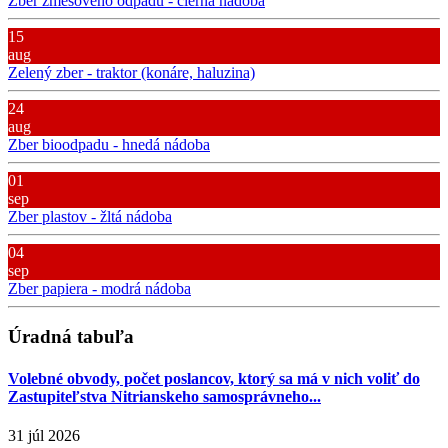
Zber zmesového odpadu - čierna nádoba
15
aug
Zelený zber - traktor (konáre, haluzina)
24
aug
Zber bioodpadu - hnedá nádoba
01
sep
Zber plastov - žltá nádoba
04
sep
Zber papiera - modrá nádoba
Úradná tabuľa
Volebné obvody, počet poslancov, ktorý sa má v nich voliť do
Zastupiteľstva Nitrianskeho samosprávneho...
31 júl 2026