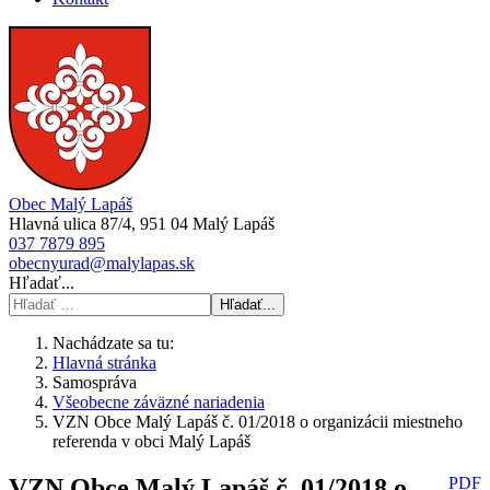
Obec Malý Lapáš
Hlavná ulica 87/4, 951 04 Malý Lapáš
037 7879 895
obecnyurad@malylapas.sk
Hľadať...
Hľadať...
Nachádzate sa tu:
Hlavná stránka
Samospráva
Všeobecne záväzné nariadenia
VZN Obce Malý Lapáš č. 01/2018 o organizácii miestneho
referenda v obci Malý Lapáš
VZN Obce Malý Lapáš č. 01/2018 o
PDF