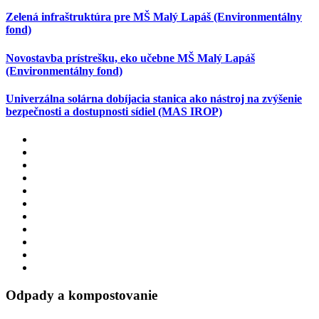
Zelená infraštruktúra pre MŠ Malý Lapáš (Environmentálny
fond)
Novostavba prístrešku, eko učebne MŠ Malý Lapáš
(Environmentálny fond)
Univerzálna solárna dobíjacia stanica ako nástroj na zvýšenie
bezpečnosti a dostupnosti sídiel (MAS IROP)
Odpady a kompostovanie