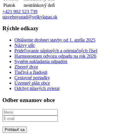
Piatok
nestránkový deň
+421 902 523 739
stavebnyurad@velkylapas.sk
Rýchle odkazy
Ohlásenie drobnej stavby od 1. apríla 2025
Názvy ulíc
Prideľovanie súpisných a orientačných čísel
Harmonogram odvozu odpadu na rok 2026
Systém nakladania odpadmi
Zberný dvor
Tlačivá a žiadosti
Cestovné poriadky
Územný plán obce
Odchyt túlavých zvierat
Odber oznamov obce
Prihlásiť sa