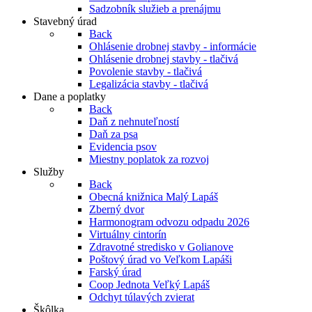
Sadzobník služieb a prenájmu
Stavebný úrad
Back
Ohlásenie drobnej stavby - informácie
Ohlásenie drobnej stavby - tlačivá
Povolenie stavby - tlačivá
Legalizácia stavby - tlačivá
Dane a poplatky
Back
Daň z nehnuteľností
Daň za psa
Evidencia psov
Miestny poplatok za rozvoj
Služby
Back
Obecná knižnica Malý Lapáš
Zberný dvor
Harmonogram odvozu odpadu 2026
Virtuálny cintorín
Zdravotné stredisko v Golianove
Poštový úrad vo Veľkom Lapáši
Farský úrad
Coop Jednota Veľký Lapáš
Odchyt túlavých zvierat
Škôlka