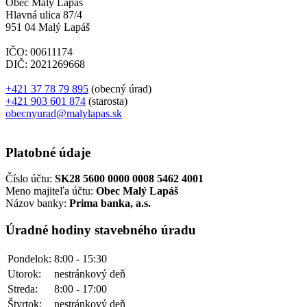
Obec Malý Lapáš
Hlavná ulica 87/4
951 04 Malý Lapáš
IČO: 00611174
DIČ: 2021269668
+421 37 78 79 895
(obecný úrad)
+421 903 601 874
(starosta)
obecnyurad@malylapas.sk
Platobné údaje
Číslo účtu:
SK28 5600 0000 0008 5462 4001
Meno majiteľa účtu:
Obec Malý Lapáš
Názov banky:
Prima banka, a.s.
Úradné hodiny stavebného úradu
Pondelok:
8:00 - 15:30
Utorok:
nestránkový deň
Streda:
8:00 - 17:00
Štvrtok:
nestránkový deň