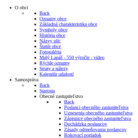
O obci
Back
Oznamy obce
Základná charakteristika obce
Symboly obce
História obce
Názvy ulíc
Štatút obce
Fotogaléria
Malý Lapáš - 550 výročie - video
Rýchle oznamy
Straty a nálezy
Kalendár udalostí
Samospráva
Back
Starosta
Obecné zastupiteľstvo
Back
Poslanci obecného zastupiteľstva
Uznesenia obecného zastupiteľstva
Zápisnice obecného zastupiteľstva
Dochádzka poslancov
Zásady odmeňovania poslancov
Rokovací poriadok