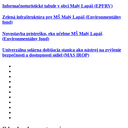
Informačnoturistické tabule v obci Malý Lapáš (EPFRV)
Zelená infraštruktúra pre MŠ Malý Lapáš (Environmentálny
fond)
Novostavba prístrešku, eko učebne MŠ Malý Lapáš
(Environmentálny fond)
Univerzálna solárna dobíjacia stanica ako nástroj na zvýšenie
bezpečnosti a dostupnosti sídiel (MAS IROP)