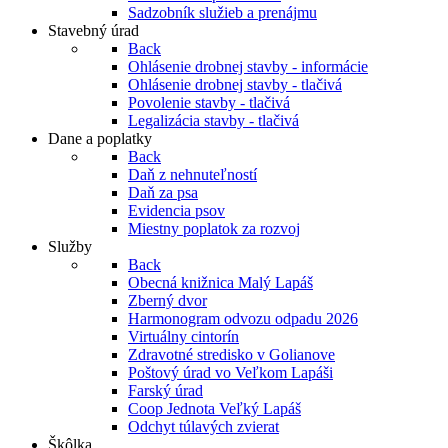
Sadzobník služieb a prenájmu
Stavebný úrad
Back
Ohlásenie drobnej stavby - informácie
Ohlásenie drobnej stavby - tlačivá
Povolenie stavby - tlačivá
Legalizácia stavby - tlačivá
Dane a poplatky
Back
Daň z nehnuteľností
Daň za psa
Evidencia psov
Miestny poplatok za rozvoj
Služby
Back
Obecná knižnica Malý Lapáš
Zberný dvor
Harmonogram odvozu odpadu 2026
Virtuálny cintorín
Zdravotné stredisko v Golianove
Poštový úrad vo Veľkom Lapáši
Farský úrad
Coop Jednota Veľký Lapáš
Odchyt túlavých zvierat
Škôlka