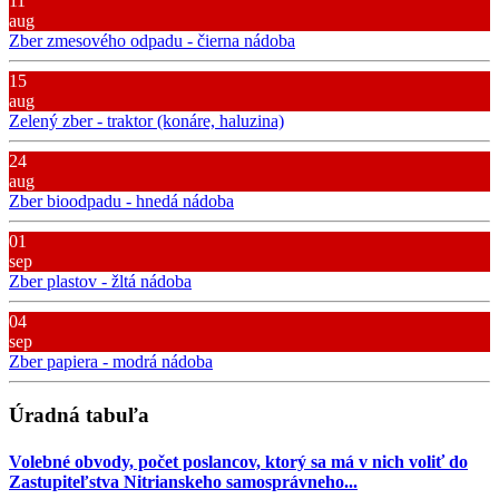
11
aug
Zber zmesového odpadu - čierna nádoba
15
aug
Zelený zber - traktor (konáre, haluzina)
24
aug
Zber bioodpadu - hnedá nádoba
01
sep
Zber plastov - žltá nádoba
04
sep
Zber papiera - modrá nádoba
Úradná tabuľa
Volebné obvody, počet poslancov, ktorý sa má v nich voliť do
Zastupiteľstva Nitrianskeho samosprávneho...