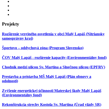
Projekty
Rozšírenie verejného osvetlenia v obci Malý Lapáš (Nitriansky
samosprávny kraj)
Športovo – oddychová zóna (Program Slovensko)
ČOV Malý Lapáš - rozšírenie kapacity (Environmentálny fond)
Chodník medzi ulicou Sv. Martina a Slnečnou ulicou (EPFRV)
Prestavba a prístavba MŠ Malý Lapáš (Plán obnovy a
odolnosti)
Zvýšenie energetickej účinnosti Materskej školy Malý Lapáš
(Environmentálny fond)
Rekonštrukcia strechy Kostola Sv. Martina (Úrad vlády SR)