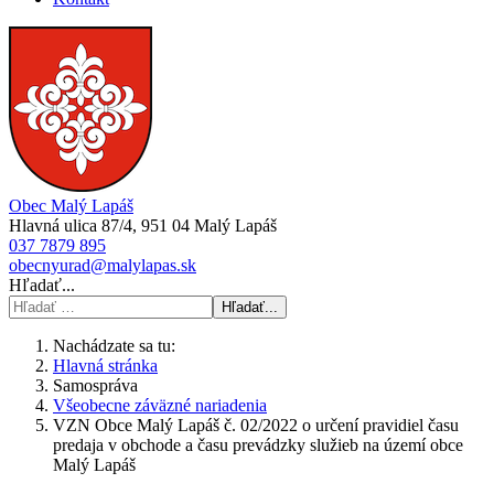
Obec Malý Lapáš
Hlavná ulica 87/4, 951 04 Malý Lapáš
037 7879 895
obecnyurad@malylapas.sk
Hľadať...
Hľadať...
Nachádzate sa tu:
Hlavná stránka
Samospráva
Všeobecne záväzné nariadenia
VZN Obce Malý Lapáš č. 02/2022 o určení pravidiel času
predaja v obchode a času prevádzky služieb na území obce
Malý Lapáš