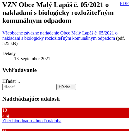
VZN Obce Malý Lapáš č. 05/2021 o
PDF
nakladaní s biologicky rozložiteľným
komunálnym odpadom
Všeobecne záväzné nariadenie Obce Malý Lapáš č. 05/2021 o
nakladaní s biologicky rozložiteľným komunálnym odpadom
(pdf,
525 kB)
Detaily
13. september 2021
Vyhľadávanie
Hľadať...
Hľadať...
Nadchádzajúce udalosti
10
aug
Zber bioodpadu - hnedá nádoba