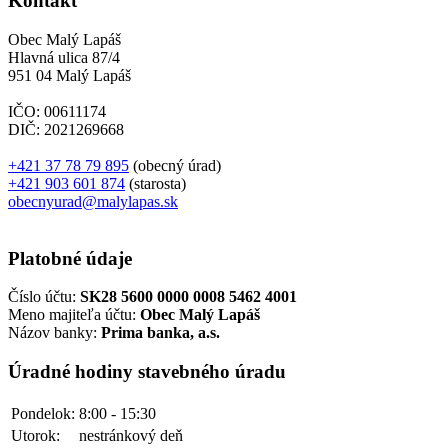
Kontakt
Obec Malý Lapáš
Hlavná ulica 87/4
951 04 Malý Lapáš
IČO: 00611174
DIČ: 2021269668
+421 37 78 79 895
(obecný úrad)
+421 903 601 874
(starosta)
obecnyurad@malylapas.sk
Platobné údaje
Číslo účtu:
SK28 5600 0000 0008 5462 4001
Meno majiteľa účtu:
Obec Malý Lapáš
Názov banky:
Prima banka, a.s.
Úradné hodiny stavebného úradu
Pondelok:
8:00 - 15:30
Utorok:
nestránkový deň