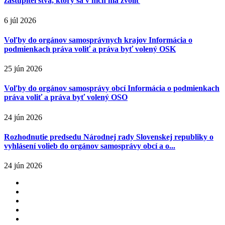
zastupiteľstva, ktorý sa v nich má zvoliť
6 júl 2026
Voľby do orgánov samosprávnych krajov Informácia o
podmienkach práva voliť a práva byť volený OSK
25 jún 2026
Voľby do orgánov samosprávy obcí Informácia o podmienkach
práva voliť a práva byť volený OSO
24 jún 2026
Rozhodnutie predsedu Národnej rady Slovenskej republiky o
vyhlásení volieb do orgánov samosprávy obcí a o...
24 jún 2026