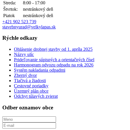
Streda:
8:00 - 17:00
Štvrtok:
nestránkový deň
Piatok
nestránkový deň
+421 902 523 739
stavebnyurad@velkylapas.sk
Rýchle odkazy
Ohlásenie drobnej stavby od 1. apríla 2025
Názvy ulíc
Prideľovanie súpisných a orientačných čísel
Harmonogram odvozu odpadu na rok 2026
Systém nakladania odpadmi
Zberný dvor
Tlačivá a žiadosti
Cestovné poriadky
Územný plán obce
Odchyt túlavých zvierat
Odber oznamov obce