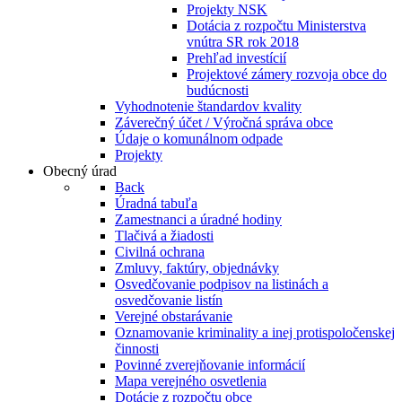
Projekty NSK
Dotácia z rozpočtu Ministerstva
vnútra SR rok 2018
Prehľad investícií
Projektové zámery rozvoja obce do
budúcnosti
Vyhodnotenie štandardov kvality
Záverečný účet / Výročná správa obce
Údaje o komunálnom odpade
Projekty
Obecný úrad
Back
Úradná tabuľa
Zamestnanci a úradné hodiny
Tlačivá a žiadosti
Civilná ochrana
Zmluvy, faktúry, objednávky
Osvedčovanie podpisov na listinách a
osvedčovanie listín
Verejné obstarávanie
Oznamovanie kriminality a inej protispoločenskej
činnosti
Povinné zverejňovanie informácií
Mapa verejného osvetlenia
Dotácie z rozpočtu obce