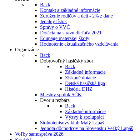
Back
Kontakt a základné informácie
Združenie rodičov a detí - 2% z dane
Jedálny lístok
Správy o VVČ
Dotácia na stravu dieťaťa 2021
Edupage materskej školy
Hodnotenie aktualizačného vzdelávania
Organizácie
Back
Dobrovoľný hasičský zbor
Back
Základné informácie
Získané dotácie
Detská hasičská liga
História DHZ
Miestny spolok SČK
Dvor u rezbára
Back
Základné informácie
Výzvy k spolupráci
Stolnotenisový klub Malý Lapáš
Jednota dôchodcov na Slovensku Veľký Lapáš
Voľby samospráva 2026
Kontakt