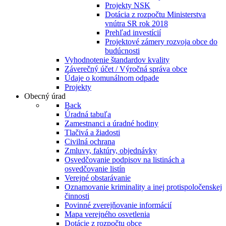
Projekty NSK
Dotácia z rozpočtu Ministerstva
vnútra SR rok 2018
Prehľad investícií
Projektové zámery rozvoja obce do
budúcnosti
Vyhodnotenie štandardov kvality
Záverečný účet / Výročná správa obce
Údaje o komunálnom odpade
Projekty
Obecný úrad
Back
Úradná tabuľa
Zamestnanci a úradné hodiny
Tlačivá a žiadosti
Civilná ochrana
Zmluvy, faktúry, objednávky
Osvedčovanie podpisov na listinách a
osvedčovanie listín
Verejné obstarávanie
Oznamovanie kriminality a inej protispoločenskej
činnosti
Povinné zverejňovanie informácií
Mapa verejného osvetlenia
Dotácie z rozpočtu obce