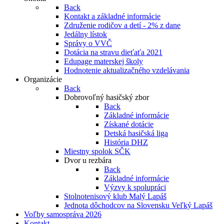
Back
Kontakt a základné informácie
Združenie rodičov a detí - 2% z dane
Jedálny lístok
Správy o VVČ
Dotácia na stravu dieťaťa 2021
Edupage materskej školy
Hodnotenie aktualizačného vzdelávania
Organizácie
Back
Dobrovoľný hasičský zbor
Back
Základné informácie
Získané dotácie
Detská hasičská liga
História DHZ
Miestny spolok SČK
Dvor u rezbára
Back
Základné informácie
Výzvy k spolupráci
Stolnotenisový klub Malý Lapáš
Jednota dôchodcov na Slovensku Veľký Lapáš
Voľby samospráva 2026
Kontakt