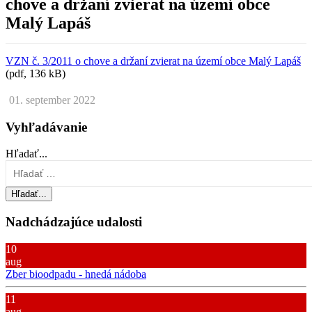
chove a držaní zvierat na území obce
Malý Lapáš
VZN č. 3/2011 o chove a držaní zvierat na území obce Malý Lapáš
(pdf, 136 kB)
01. september 2022
Vyhľadávanie
Hľadať...
Hľadať...
Nadchádzajúce udalosti
10
aug
Zber bioodpadu - hnedá nádoba
11
aug