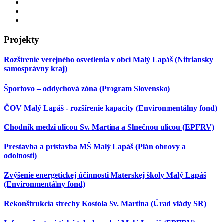
Projekty
Rozšírenie verejného osvetlenia v obci Malý Lapáš (Nitriansky
samosprávny kraj)
Športovo – oddychová zóna (Program Slovensko)
ČOV Malý Lapáš - rozšírenie kapacity (Environmentálny fond)
Chodník medzi ulicou Sv. Martina a Slnečnou ulicou (EPFRV)
Prestavba a prístavba MŠ Malý Lapáš (Plán obnovy a
odolnosti)
Zvýšenie energetickej účinnosti Materskej školy Malý Lapáš
(Environmentálny fond)
Rekonštrukcia strechy Kostola Sv. Martina (Úrad vlády SR)