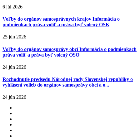
6 júl 2026
Voľby do orgánov samosprávnych krajov Informácia o
podmienkach práva voliť a práva byť volený OSK
25 jún 2026
Voľby do orgánov samosprávy obcí Informácia o podmienkach
práva voliť a práva byť volený OSO
24 jún 2026
Rozhodnutie predsedu Národnej rady Slovenskej republiky o
vyhlásení volieb do orgánov samosprávy obcí a o...
24 jún 2026