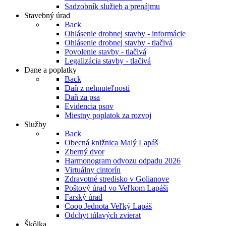
Sadzobník služieb a prenájmu
Stavebný úrad
Back
Ohlásenie drobnej stavby - informácie
Ohlásenie drobnej stavby - tlačivá
Povolenie stavby - tlačivá
Legalizácia stavby - tlačivá
Dane a poplatky
Back
Daň z nehnuteľností
Daň za psa
Evidencia psov
Miestny poplatok za rozvoj
Služby
Back
Obecná knižnica Malý Lapáš
Zberný dvor
Harmonogram odvozu odpadu 2026
Virtuálny cintorín
Zdravotné stredisko v Golianove
Poštový úrad vo Veľkom Lapáši
Farský úrad
Coop Jednota Veľký Lapáš
Odchyt túlavých zvierat
Škôlka