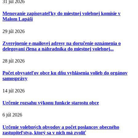
31 júl 2026
Menovanie zapisovateľky do miestnej volebnej komisie v
Malom Lapáši
29 júl 2026
Zverejnenie e-mailovej adresy na doručenie oznámenia o
delegovaní člena a náhradníka do miestnej volebnej...
28 júl 2026
Počet obyvateľov obce ku dňu vyhlásenia volieb do orgánov
samosprávy
14 júl 2026
Určenie rozsahu výkonu funkcie starostu obce
6 júl 2026
Určenie volebných obvodov a počet poslancov obecného
zastupiteľstva, ktorý sa v nich má zvoliť