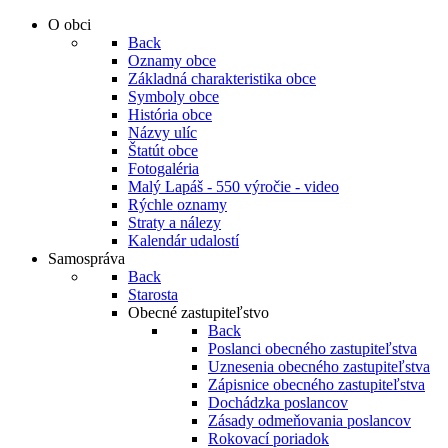
O obci
Back
Oznamy obce
Základná charakteristika obce
Symboly obce
História obce
Názvy ulíc
Štatút obce
Fotogaléria
Malý Lapáš - 550 výročie - video
Rýchle oznamy
Straty a nálezy
Kalendár udalostí
Samospráva
Back
Starosta
Obecné zastupiteľstvo
Back
Poslanci obecného zastupiteľstva
Uznesenia obecného zastupiteľstva
Zápisnice obecného zastupiteľstva
Dochádzka poslancov
Zásady odmeňovania poslancov
Rokovací poriadok