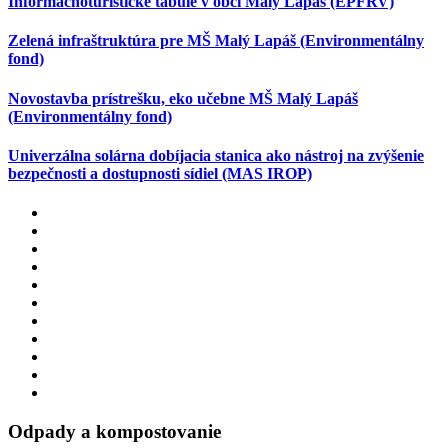
Informačnoturistické tabule v obci Malý Lapáš (EPFRV)
Zelená infraštruktúra pre MŠ Malý Lapáš (Environmentálny
fond)
Novostavba prístrešku, eko učebne MŠ Malý Lapáš
(Environmentálny fond)
Univerzálna solárna dobíjacia stanica ako nástroj na zvýšenie
bezpečnosti a dostupnosti sídiel (MAS IROP)
Odpady a kompostovanie