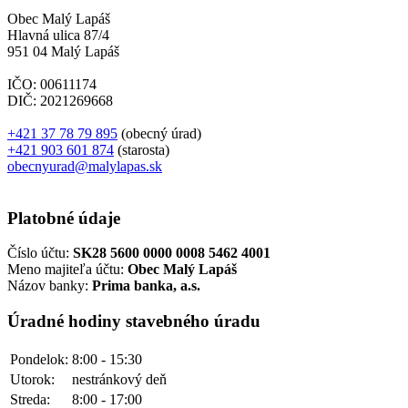
Obec Malý Lapáš
Hlavná ulica 87/4
951 04 Malý Lapáš
IČO: 00611174
DIČ: 2021269668
+421 37 78 79 895
(obecný úrad)
+421 903 601 874
(starosta)
obecnyurad@malylapas.sk
Platobné údaje
Číslo účtu:
SK28 5600 0000 0008 5462 4001
Meno majiteľa účtu:
Obec Malý Lapáš
Názov banky:
Prima banka, a.s.
Úradné hodiny stavebného úradu
Pondelok:
8:00 - 15:30
Utorok:
nestránkový deň
Streda:
8:00 - 17:00