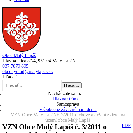
Obec Malý Lapáš
Hlavná ulica 87/4, 951 04 Malý Lapáš
037 7879 895
obecnyurad@malylapas.sk
Hľadať...
Hľadať...
Nachádzate sa tu:
Hlavná stránka
Samospráva
Všeobecne záväzné nariadenia
VZN Obce Malý Lapáš č. 3/2011 o chove a držaní zvierat na
území obce Malý Lapáš
VZN Obce Malý Lapáš č. 3/2011 o
PDF