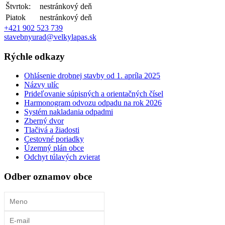
Štvrtok:
nestránkový deň
Piatok
nestránkový deň
+421 902 523 739
stavebnyurad@velkylapas.sk
Rýchle odkazy
Ohlásenie drobnej stavby od 1. apríla 2025
Názvy ulíc
Prideľovanie súpisných a orientačných čísel
Harmonogram odvozu odpadu na rok 2026
Systém nakladania odpadmi
Zberný dvor
Tlačivá a žiadosti
Cestovné poriadky
Územný plán obce
Odchyt túlavých zvierat
Odber oznamov obce