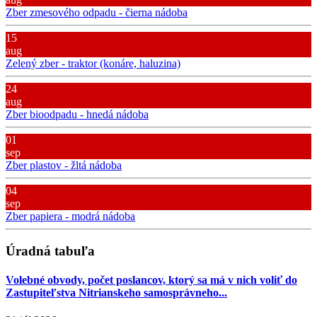
Zber zmesového odpadu - čierna nádoba
15
aug
Zelený zber - traktor (konáre, haluzina)
24
aug
Zber bioodpadu - hnedá nádoba
01
sep
Zber plastov - žltá nádoba
04
sep
Zber papiera - modrá nádoba
Úradná tabuľa
Volebné obvody, počet poslancov, ktorý sa má v nich voliť do
Zastupiteľstva Nitrianskeho samosprávneho...