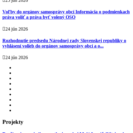
25 jún 2026
Voľby do orgánov samosprávy obcí Informácia o podmienkach
práva voliť a práva byť volený OSO
24 jún 2026
Rozhodnutie predsedu Národnej rady Slovenskej republiky o
vyhlásení volieb do orgánov samosprávy obcí a o...
24 jún 2026
Projekty