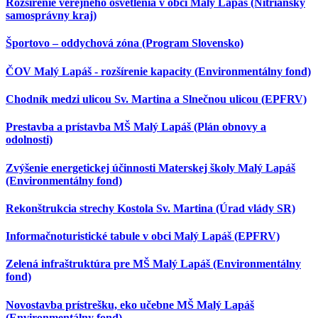
Rozšírenie verejného osvetlenia v obci Malý Lapáš (Nitriansky
samosprávny kraj)
Športovo – oddychová zóna (Program Slovensko)
ČOV Malý Lapáš - rozšírenie kapacity (Environmentálny fond)
Chodník medzi ulicou Sv. Martina a Slnečnou ulicou (EPFRV)
Prestavba a prístavba MŠ Malý Lapáš (Plán obnovy a
odolnosti)
Zvýšenie energetickej účinnosti Materskej školy Malý Lapáš
(Environmentálny fond)
Rekonštrukcia strechy Kostola Sv. Martina (Úrad vlády SR)
Informačnoturistické tabule v obci Malý Lapáš (EPFRV)
Zelená infraštruktúra pre MŠ Malý Lapáš (Environmentálny
fond)
Novostavba prístrešku, eko učebne MŠ Malý Lapáš
(Environmentálny fond)