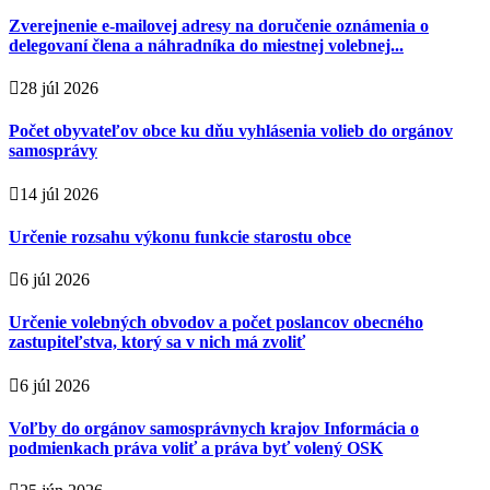
Zverejnenie e-mailovej adresy na doručenie oznámenia o
delegovaní člena a náhradníka do miestnej volebnej...
28 júl 2026
Počet obyvateľov obce ku dňu vyhlásenia volieb do orgánov
samosprávy
14 júl 2026
Určenie rozsahu výkonu funkcie starostu obce
6 júl 2026
Určenie volebných obvodov a počet poslancov obecného
zastupiteľstva, ktorý sa v nich má zvoliť
6 júl 2026
Voľby do orgánov samosprávnych krajov Informácia o
podmienkach práva voliť a práva byť volený OSK