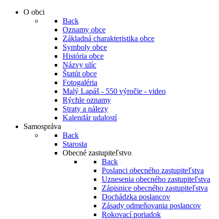
O obci
Back
Oznamy obce
Základná charakteristika obce
Symboly obce
História obce
Názvy ulíc
Štatút obce
Fotogaléria
Malý Lapáš - 550 výročie - video
Rýchle oznamy
Straty a nálezy
Kalendár udalostí
Samospráva
Back
Starosta
Obecné zastupiteľstvo
Back
Poslanci obecného zastupiteľstva
Uznesenia obecného zastupiteľstva
Zápisnice obecného zastupiteľstva
Dochádzka poslancov
Zásady odmeňovania poslancov
Rokovací poriadok