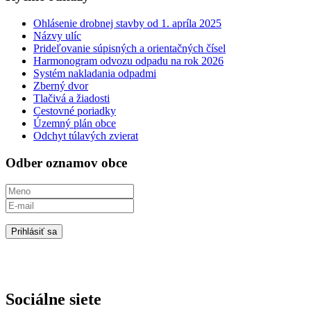
Ohlásenie drobnej stavby od 1. apríla 2025
Názvy ulíc
Prideľovanie súpisných a orientačných čísel
Harmonogram odvozu odpadu na rok 2026
Systém nakladania odpadmi
Zberný dvor
Tlačivá a žiadosti
Cestovné poriadky
Územný plán obce
Odchyt túlavých zvierat
Odber oznamov obce
Prihlásiť sa
Sociálne siete