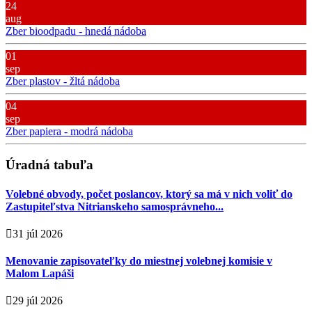
24
aug
Zber bioodpadu - hnedá nádoba
01
sep
Zber plastov - žltá nádoba
04
sep
Zber papiera - modrá nádoba
Úradná tabuľa
Volebné obvody, počet poslancov, ktorý sa má v nich voliť do
Zastupiteľstva Nitrianskeho samosprávneho...
31 júl 2026
Menovanie zapisovateľky do miestnej volebnej komisie v
Malom Lapáši
29 júl 2026