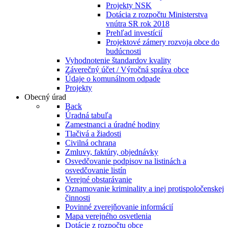
Projekty NSK
Dotácia z rozpočtu Ministerstva
vnútra SR rok 2018
Prehľad investícií
Projektové zámery rozvoja obce do
budúcnosti
Vyhodnotenie štandardov kvality
Záverečný účet / Výročná správa obce
Údaje o komunálnom odpade
Projekty
Obecný úrad
Back
Úradná tabuľa
Zamestnanci a úradné hodiny
Tlačivá a žiadosti
Civilná ochrana
Zmluvy, faktúry, objednávky
Osvedčovanie podpisov na listinách a
osvedčovanie listín
Verejné obstarávanie
Oznamovanie kriminality a inej protispoločenskej
činnosti
Povinné zverejňovanie informácií
Mapa verejného osvetlenia
Dotácie z rozpočtu obce