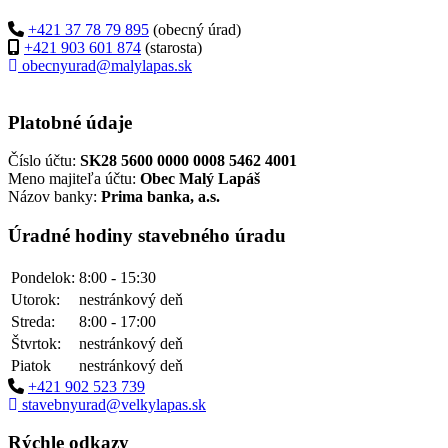
+421 37 78 79 895
(obecný úrad)
+421 903 601 874
(starosta)
obecnyurad@malylapas.sk
Platobné údaje
Číslo účtu:
SK28 5600 0000 0008 5462 4001
Meno majiteľa účtu:
Obec Malý Lapáš
Názov banky:
Prima banka, a.s.
Úradné hodiny stavebného úradu
Pondelok:
8:00 - 15:30
Utorok:
nestránkový deň
Streda:
8:00 - 17:00
Štvrtok:
nestránkový deň
Piatok
nestránkový deň
+421 902 523 739
stavebnyurad@velkylapas.sk
Rýchle odkazy