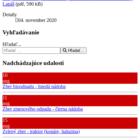
Lapáš
(pdf, 590 kB)
Detaily
04. november 2020
Vyhľadávanie
Hľadať...
Hľadať...
Nadchádzajúce udalosti
10
aug
Zber bioodpadu - hnedá nádoba
11
aug
Zber zmesového odpadu - čierna nádoba
15
aug
Zelený zber - traktor (konáre, haluzina)