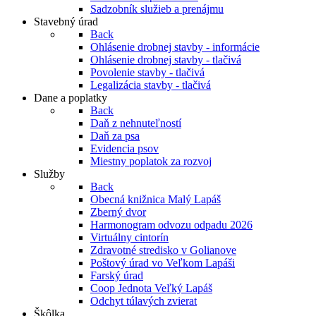
Sadzobník služieb a prenájmu
Stavebný úrad
Back
Ohlásenie drobnej stavby - informácie
Ohlásenie drobnej stavby - tlačivá
Povolenie stavby - tlačivá
Legalizácia stavby - tlačivá
Dane a poplatky
Back
Daň z nehnuteľností
Daň za psa
Evidencia psov
Miestny poplatok za rozvoj
Služby
Back
Obecná knižnica Malý Lapáš
Zberný dvor
Harmonogram odvozu odpadu 2026
Virtuálny cintorín
Zdravotné stredisko v Golianove
Poštový úrad vo Veľkom Lapáši
Farský úrad
Coop Jednota Veľký Lapáš
Odchyt túlavých zvierat
Škôlka