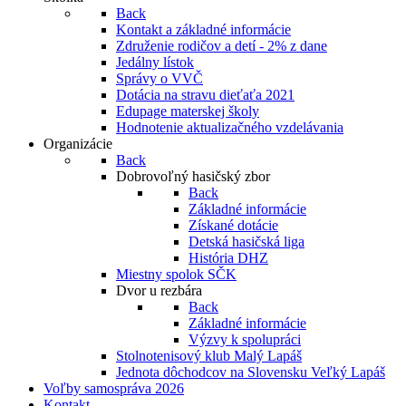
Back
Kontakt a základné informácie
Združenie rodičov a detí - 2% z dane
Jedálny lístok
Správy o VVČ
Dotácia na stravu dieťaťa 2021
Edupage materskej školy
Hodnotenie aktualizačného vzdelávania
Organizácie
Back
Dobrovoľný hasičský zbor
Back
Základné informácie
Získané dotácie
Detská hasičská liga
História DHZ
Miestny spolok SČK
Dvor u rezbára
Back
Základné informácie
Výzvy k spolupráci
Stolnotenisový klub Malý Lapáš
Jednota dôchodcov na Slovensku Veľký Lapáš
Voľby samospráva 2026
Kontakt