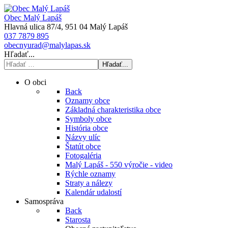
Obec Malý Lapáš
Hlavná ulica 87/4, 951 04 Malý Lapáš
037 7879 895
obecnyurad@malylapas.sk
Hľadať...
Hľadať...
O obci
Back
Oznamy obce
Základná charakteristika obce
Symboly obce
História obce
Názvy ulíc
Štatút obce
Fotogaléria
Malý Lapáš - 550 výročie - video
Rýchle oznamy
Straty a nálezy
Kalendár udalostí
Samospráva
Back
Starosta