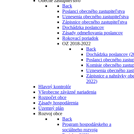
Obecné zastupiteľstvo
Back
Poslanci obecného zastupiteľstva
Uznesenia obecného zastupiteľstva
Zápisnice obecného zastupiteľstva
Dochádzka poslancov
Zásady odmeňovania poslancov
Rokovací poriadok
OZ 2018-2022
Back
Dochádzka poslancov (2
Poslanci obecného zastup
Komisie obecného zastup
Uznesenia obecného zast
Zápisnice a nahrávky obe
2022)
Hlavný kontrolór
Všeobecne záväzné nariadenia
Rozpočet obce
Zásady hospodárenia
Územný plán
Rozvoj obce
Back
Program hospodárskeho a
sociálneho rozvoja