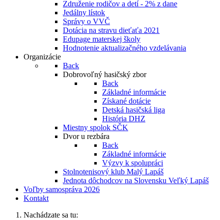
Združenie rodičov a detí - 2% z dane
Jedálny lístok
Správy o VVČ
Dotácia na stravu dieťaťa 2021
Edupage materskej školy
Hodnotenie aktualizačného vzdelávania
Organizácie
Back
Dobrovoľný hasičský zbor
Back
Základné informácie
Získané dotácie
Detská hasičská liga
História DHZ
Miestny spolok SČK
Dvor u rezbára
Back
Základné informácie
Výzvy k spolupráci
Stolnotenisový klub Malý Lapáš
Jednota dôchodcov na Slovensku Veľký Lapáš
Voľby samospráva 2026
Kontakt
Nachádzate sa tu: