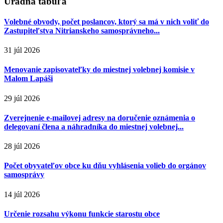
Úradná tabuľa
Volebné obvody, počet poslancov, ktorý sa má v nich voliť do
Zastupiteľstva Nitrianskeho samosprávneho...
31 júl 2026
Menovanie zapisovateľky do miestnej volebnej komisie v
Malom Lapáši
29 júl 2026
Zverejnenie e-mailovej adresy na doručenie oznámenia o
delegovaní člena a náhradníka do miestnej volebnej...
28 júl 2026
Počet obyvateľov obce ku dňu vyhlásenia volieb do orgánov
samosprávy
14 júl 2026
Určenie rozsahu výkonu funkcie starostu obce