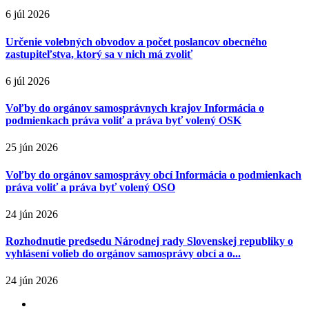
6 júl 2026
Určenie volebných obvodov a počet poslancov obecného
zastupiteľstva, ktorý sa v nich má zvoliť
6 júl 2026
Voľby do orgánov samosprávnych krajov Informácia o
podmienkach práva voliť a práva byť volený OSK
25 jún 2026
Voľby do orgánov samosprávy obcí Informácia o podmienkach
práva voliť a práva byť volený OSO
24 jún 2026
Rozhodnutie predsedu Národnej rady Slovenskej republiky o
vyhlásení volieb do orgánov samosprávy obcí a o...
24 jún 2026