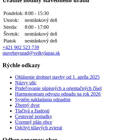
Úradné hodiny stavebného úradu
Pondelok:
8:00 - 15:30
Utorok:
nestránkový deň
Streda:
8:00 - 17:00
Štvrtok:
nestránkový deň
Piatok
nestránkový deň
+421 902 523 739
stavebnyurad@velkylapas.sk
Rýchle odkazy
Ohlásenie drobnej stavby od 1. apríla 2025
Názvy ulíc
Prideľovanie súpisných a orientačných čísel
Harmonogram odvozu odpadu na rok 2026
Systém nakladania odpadmi
Zberný dvor
Tlačivá a žiadosti
Cestovné poriadky
Územný plán obce
Odchyt túlavých zvierat
Odber oznamov obce