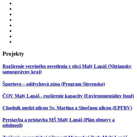
Projekty
Rozšírenie verejného osvetlenia v obci Malý Lapáš (Nitriansky
samosprávny kraj)
Športovo – oddychová zóna (Program Slovensko)
ČOV Malý Lapáš - rozšírenie kapacity (Environmentálny fond)
Chodník medzi ulicou Sv. Martina a Slnečnou ulicou (EPFRV)
Prestavba a prístavba MŠ Malý Lapáš (Plán obnovy a
odolnosti)