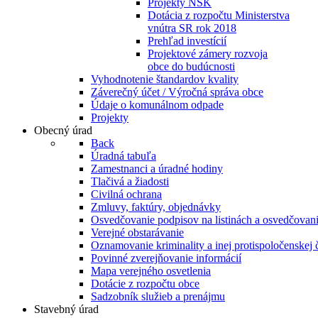
Projekty NSK
Dotácia z rozpočtu Ministerstva
vnútra SR rok 2018
Prehľad investícií
Projektové zámery rozvoja
obce do budúcnosti
Vyhodnotenie štandardov kvality
Záverečný účet / Výročná správa obce
Údaje o komunálnom odpade
Projekty
Obecný úrad
Back
Úradná tabuľa
Zamestnanci a úradné hodiny
Tlačivá a žiadosti
Civilná ochrana
Zmluvy, faktúry, objednávky
Osvedčovanie podpisov na listinách a osvedčovanie
Verejné obstarávanie
Oznamovanie kriminality a inej protispoločenskej 
Povinné zverejňovanie informácií
Mapa verejného osvetlenia
Dotácie z rozpočtu obce
Sadzobník služieb a prenájmu
Stavebný úrad