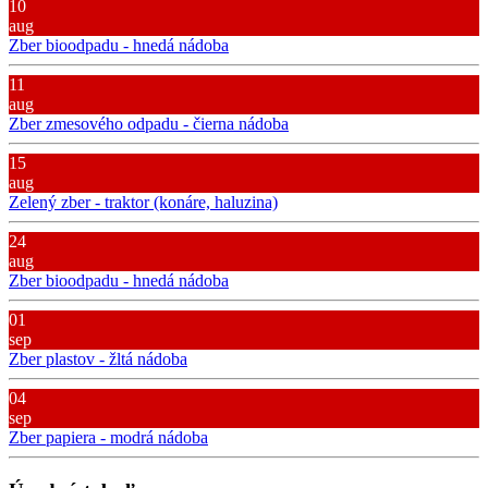
10
aug
Zber bioodpadu - hnedá nádoba
11
aug
Zber zmesového odpadu - čierna nádoba
15
aug
Zelený zber - traktor (konáre, haluzina)
24
aug
Zber bioodpadu - hnedá nádoba
01
sep
Zber plastov - žltá nádoba
04
sep
Zber papiera - modrá nádoba