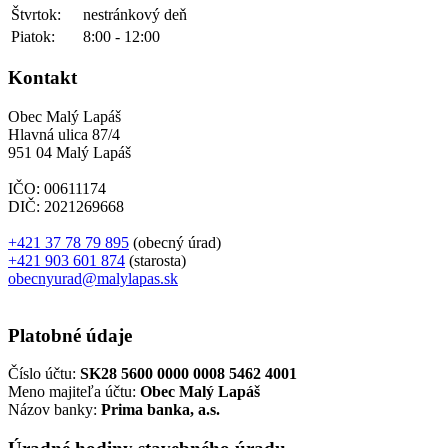
Štvrtok:
nestránkový deň
Piatok:
8:00 - 12:00
Kontakt
Obec Malý Lapáš
Hlavná ulica 87/4
951 04 Malý Lapáš
IČO: 00611174
DIČ: 2021269668
+421 37 78 79 895
(obecný úrad)
+421 903 601 874
(starosta)
obecnyurad@malylapas.sk
Platobné údaje
Číslo účtu:
SK28 5600 0000 0008 5462 4001
Meno majiteľa účtu:
Obec Malý Lapáš
Názov banky:
Prima banka, a.s.