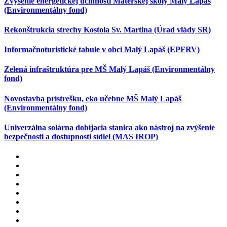
Zvýšenie energetickej účinnosti Materskej školy Malý Lapáš
(Environmentálny fond)
Rekonštrukcia strechy Kostola Sv. Martina (Úrad vlády SR)
Informačnoturistické tabule v obci Malý Lapáš (EPFRV)
Zelená infraštruktúra pre MŠ Malý Lapáš (Environmentálny
fond)
Novostavba prístrešku, eko učebne MŠ Malý Lapáš
(Environmentálny fond)
Univerzálna solárna dobíjacia stanica ako nástroj na zvýšenie
bezpečnosti a dostupnosti sídiel (MAS IROP)