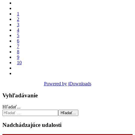
1
2
3
4
5
6
7
8
9
10
Powered by jDownloads
Vyhľadávanie
Hľadať...
Hľadať...
Nadchádzajúce udalosti