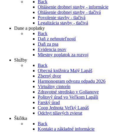
Back
Ohlásenie drobnej stavby - informácie
Ohlásenie drobnej stavby - tlačivá
Povolenie stavby - tlačivá
Legalizácia stavby - tlačivá
Dane a poplatky
Back
Daň z nehnuteľností
Daň za psa
Evidencia psov
Miestny poplatok za rozvoj
Služby
Back
Obecná knižnica Malý Lapáš
Zberný dvor
Harmonogram odvozu odpadu 2026
Virtuálny cintorín
Zdravotné stredisko v Golianove
Poštový úrad vo Veľkom Lapáši
Farský úrad
Coop Jednota Veľký Lapáš
Odchyt túlavých zvierat
Škôlka
Back
Kontakt a základné informácie