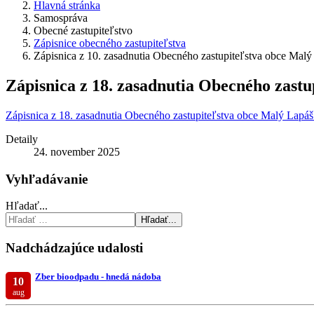
Hlavná stránka
Samospráva
Obecné zastupiteľstvo
Zápisnice obecného zastupiteľstva
Zápisnica z 10. zasadnutia Obecného zastupiteľstva obce Malý
Zápisnica z 18. zasadnutia Obecného zastu
Zápisnica z 18. zasadnutia Obecného zastupiteľstva obce Malý Lapáš
Detaily
24. november 2025
Vyhľadávanie
Hľadať...
Hľadať...
Nadchádzajúce udalosti
Zber bioodpadu - hnedá nádoba
10
aug