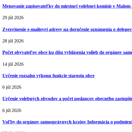
Menovanie zapisovateľky do miestnej volebnej komisie v Malom
29 júl 2026
Zverejnenie e-mailovej adresy na doručenie oznámenia o delegova
28 júl 2026
Počet obyvateľov obce ku dňu vyhlásenia volieb do orgánov sa
14 júl 2026
Určenie rozsahu výkonu funkcie starostu obce
6 júl 2026
Určenie volebných obvodov a počet poslancov obecného zastupiteľ
6 júl 2026
Voľby do orgánov samosprávnych krajov Informácia o podmienk