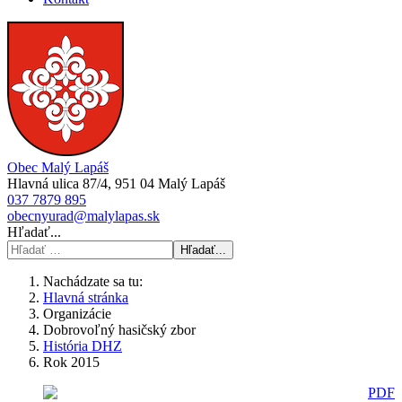
Obec Malý Lapáš
Hlavná ulica 87/4, 951 04 Malý Lapáš
037 7879 895
obecnyurad@malylapas.sk
Hľadať...
Hľadať...
Nachádzate sa tu:
Hlavná stránka
Organizácie
Dobrovoľný hasičský zbor
História DHZ
Rok 2015
PDF