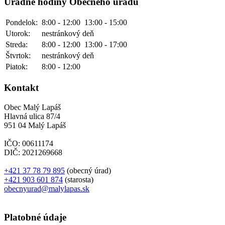
Úradné hodiny Obecného úradu
Pondelok:
8:00 - 12:00
13:00 - 15:00
Utorok:
nestránkový deň
Streda:
8:00 - 12:00
13:00 - 17:00
Štvrtok:
nestránkový deň
Piatok:
8:00 - 12:00
Kontakt
Obec Malý Lapáš
Hlavná ulica 87/4
951 04 Malý Lapáš
IČO: 00611174
DIČ: 2021269668
+421 37 78 79 895
(obecný úrad)
+421 903 601 874
(starosta)
obecnyurad@malylapas.sk
Platobné údaje