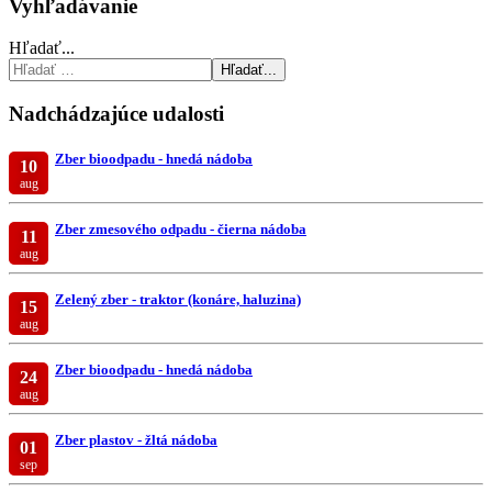
Vyhľadávanie
Hľadať...
Hľadať...
Nadchádzajúce udalosti
Zber bioodpadu - hnedá nádoba
10
aug
Zber zmesového odpadu - čierna nádoba
11
aug
Zelený zber - traktor (konáre, haluzina)
15
aug
Zber bioodpadu - hnedá nádoba
24
aug
Zber plastov - žltá nádoba
01
sep