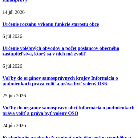
14 júl 2026
Určenie rozsahu výkonu funkcie starostu obce
6 júl 2026
Určenie volebných obvodov a počet poslancov obecného
zastupiteľstva, ktorý sa v nich má zvoliť
6 júl 2026
Voľby do orgánov samosprávnych krajov Informácia o
podmienkach práva voliť a práva byť volený OSK
25 jún 2026
Voľby do orgánov samosprávy obcí Informácia o podmienkach
práva voliť a práva byť volený OSO
24 jún 2026
Rozhodnutie predsedu Národnej rady Slovenskej republiky o