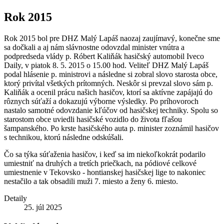
Rok 2015
Rok 2015 bol pre DHZ Malý Lapáš naozaj zaujímavý, konečne sme
sa dočkali a aj nám slávnostne odovzdal minister vnútra a
podpredseda vlády p. Róbert Kaliňák hasičský automobil Iveco
Daily, v piatok 8. 5. 2015 o 15.00 hod. Veliteľ DHZ Malý Lapáš
podal hlásenie p. ministrovi a následne si zobral slovo starosta obce,
ktorý privítal všetkých prítomných. Neskôr si prevzal slovo sám p.
Kaliňák a ocenil prácu našich hasičov, ktorí sa aktívne zapájajú do
rôznych súťaží a dokazujú výborne výsledky. Po príhovoroch
nastalo samotné odovzdanie kľúčov
od hasičskej techniky. Spolu so
starostom obce uviedli hasičské vozidlo do života fľašou
šampanského. Po krste hasičského auta p. minister zoznámil hasičov
s technikou, ktorú následne odskúšali.
Čo sa týka súťaženia hasičov, i keď sa im niekoľkokrát podarilo
umiestniť na druhých a tretích priečkach, na pódiové celkové
umiestnenie v Tekovsko - hontianskej hasičskej lige to nakoniec
nestačilo a tak obsadili muži 7. miesto a ženy 6. miesto.
Detaily
25. júl 2025