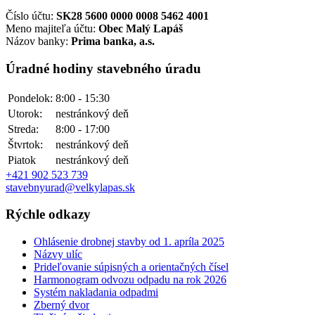
Číslo účtu:
SK28 5600 0000 0008 5462 4001
Meno majiteľa účtu:
Obec Malý Lapáš
Názov banky:
Prima banka, a.s.
Úradné hodiny stavebného úradu
Pondelok:
8:00 - 15:30
Utorok:
nestránkový deň
Streda:
8:00 - 17:00
Štvrtok:
nestránkový deň
Piatok
nestránkový deň
+421 902 523 739
stavebnyurad@velkylapas.sk
Rýchle odkazy
Ohlásenie drobnej stavby od 1. apríla 2025
Názvy ulíc
Prideľovanie súpisných a orientačných čísel
Harmonogram odvozu odpadu na rok 2026
Systém nakladania odpadmi
Zberný dvor