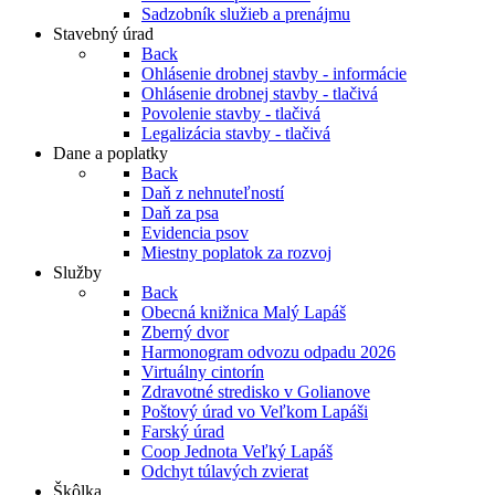
Sadzobník služieb a prenájmu
Stavebný úrad
Back
Ohlásenie drobnej stavby - informácie
Ohlásenie drobnej stavby - tlačivá
Povolenie stavby - tlačivá
Legalizácia stavby - tlačivá
Dane a poplatky
Back
Daň z nehnuteľností
Daň za psa
Evidencia psov
Miestny poplatok za rozvoj
Služby
Back
Obecná knižnica Malý Lapáš
Zberný dvor
Harmonogram odvozu odpadu 2026
Virtuálny cintorín
Zdravotné stredisko v Golianove
Poštový úrad vo Veľkom Lapáši
Farský úrad
Coop Jednota Veľký Lapáš
Odchyt túlavých zvierat
Škôlka