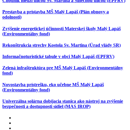
Chodník medzi ulicou Sv. Martina a Slnečnou ulicou (EPFRV)
Prestavba a prístavba MŠ Malý Lapáš (Plán obnovy a
odolnosti)
Zvýšenie energetickej účinnosti Materskej školy Malý Lapáš
(Environmentálny fond)
Rekonštrukcia strechy Kostola Sv. Martina (Úrad vlády SR)
Informačnoturistické tabule v obci Malý Lapáš (EPFRV)
Zelená infraštruktúra pre MŠ Malý Lapáš (Environmentálny
fond)
Novostavba prístrešku, eko učebne MŠ Malý Lapáš
(Environmentálny fond)
Univerzálna solárna dobíjacia stanica ako nástroj na zvýšenie
bezpečnosti a dostupnosti sídiel (MAS IROP)