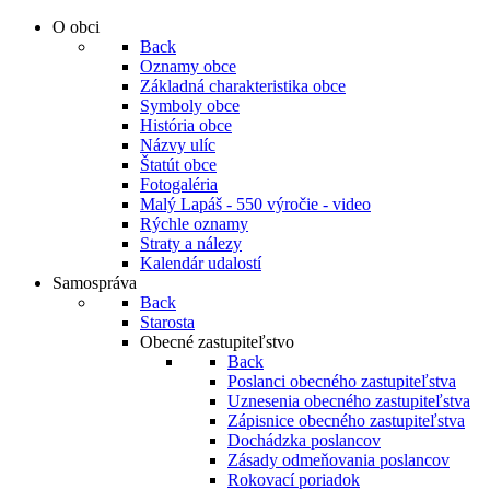
O obci
Back
Oznamy obce
Základná charakteristika obce
Symboly obce
História obce
Názvy ulíc
Štatút obce
Fotogaléria
Malý Lapáš - 550 výročie - video
Rýchle oznamy
Straty a nálezy
Kalendár udalostí
Samospráva
Back
Starosta
Obecné zastupiteľstvo
Back
Poslanci obecného zastupiteľstva
Uznesenia obecného zastupiteľstva
Zápisnice obecného zastupiteľstva
Dochádzka poslancov
Zásady odmeňovania poslancov
Rokovací poriadok