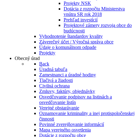
Projekty NSK
Dotácia z rozpočtu Ministerstva
vnútra SR rok 2018
Prehľad investícií
Projektové zámery rozvoja obce do
budúcnosti
Vyhodnotenie štandardov kvality
Záverečný účet / Výročná správa obce
Údaje o komunálnom odpade
Projekty
Obecný úrad
Back
Úradná tabuľa
Zamestnanci a úradné hodiny
Tlačivá a žiadosti
Civilná ochrana
Zmluvy, faktúry, objednávky
Osvedčovanie podpisov na listinách a
osvedčovanie listín
Verejné obstarávanie
Oznamovanie kriminality a inej protispoločenskej
činnosti
Povinné zverejňovanie informácií
Mapa verejného osvetlenia
Dotácie z rozpočtu obce