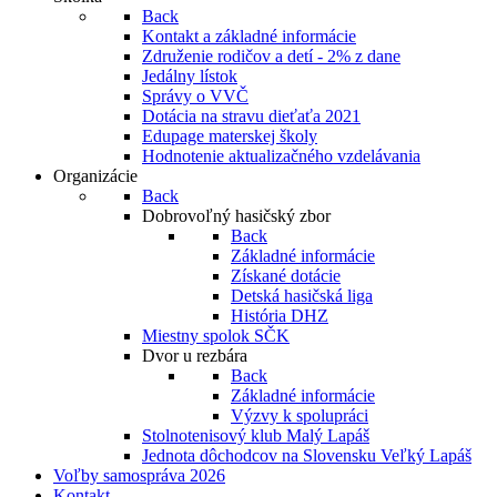
Back
Kontakt a základné informácie
Združenie rodičov a detí - 2% z dane
Jedálny lístok
Správy o VVČ
Dotácia na stravu dieťaťa 2021
Edupage materskej školy
Hodnotenie aktualizačného vzdelávania
Organizácie
Back
Dobrovoľný hasičský zbor
Back
Základné informácie
Získané dotácie
Detská hasičská liga
História DHZ
Miestny spolok SČK
Dvor u rezbára
Back
Základné informácie
Výzvy k spolupráci
Stolnotenisový klub Malý Lapáš
Jednota dôchodcov na Slovensku Veľký Lapáš
Voľby samospráva 2026
Kontakt