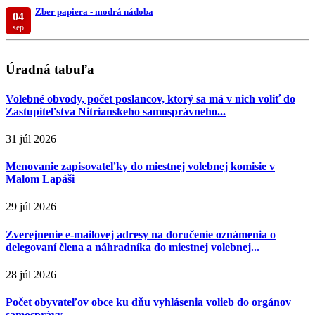
Zber papiera - modrá nádoba
04
sep
Úradná tabuľa
Volebné obvody, počet poslancov, ktorý sa má v nich voliť do
Zastupiteľstva Nitrianskeho samosprávneho...
31 júl 2026
Menovanie zapisovateľky do miestnej volebnej komisie v
Malom Lapáši
29 júl 2026
Zverejnenie e-mailovej adresy na doručenie oznámenia o
delegovaní člena a náhradníka do miestnej volebnej...
28 júl 2026
Počet obyvateľov obce ku dňu vyhlásenia volieb do orgánov
samosprávy