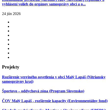
vyhlásení volieb do orgánov samosprávy obcí a o...
24 jún 2026
Projekty
Rozšírenie verejného osvetlenia v obci Malý Lapáš (Nitriansky
samosprávny kraj)
Športovo – oddychová zóna (Program Slovensko)
ČOV Malý Lapáš - rozšírenie kapacity (Environmentálny fond)