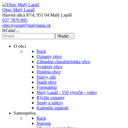
Obec Malý Lapáš
Hlavná ulica 87/4, 951 04 Malý Lapáš
037 7879 895
obecnyurad@malylapas.sk
Hľadať...
Hľadať...
O obci
Back
Oznamy obce
Základná charakteristika obce
Symboly obce
História obce
Názvy ulíc
Štatút obce
Fotogaléria
Malý Lapáš - 550 výročie - video
Rýchle oznamy
Straty a nálezy
Kalendár udalostí
Samospráva
Back
Starosta