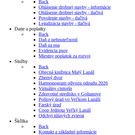
Back
Ohlásenie drobnej stavby - informácie
Ohlásenie drobnej stavby - tlačivá
Povolenie stavby - tlačivá
Legalizácia stavby - tlačivá
Dane a poplatky
Back
Daň z nehnuteľností
Daň za psa
Evidencia psov
Miestny poplatok za rozvoj
Služby
Back
Obecná knižnica Malý Lapáš
Zberný dvor
Harmonogram odvozu odpadu 2026
Virtuálny cintorín
Zdravotné stredisko v Golianove
Poštový úrad vo Veľkom Lapáši
Farský úrad
Coop Jednota Veľký Lapáš
Odchyt túlavých zvierat
Škôlka
Back
Kontakt a základné informácie