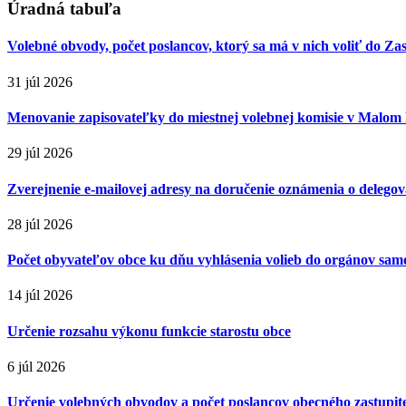
Úradná tabuľa
Volebné obvody, počet poslancov, ktorý sa má v nich voliť do Za
31 júl 2026
Menovanie zapisovateľky do miestnej volebnej komisie v Malom
29 júl 2026
Zverejnenie e-mailovej adresy na doručenie oznámenia o delegova
28 júl 2026
Počet obyvateľov obce ku dňu vyhlásenia volieb do orgánov sa
14 júl 2026
Určenie rozsahu výkonu funkcie starostu obce
6 júl 2026
Určenie volebných obvodov a počet poslancov obecného zastupiteľ