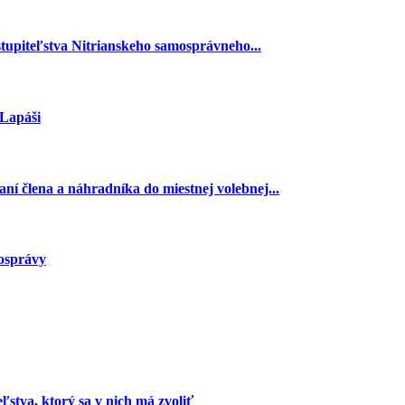
stupiteľstva Nitrianskeho samosprávneho...
 Lapáši
ní člena a náhradníka do miestnej volebnej...
mosprávy
stva, ktorý sa v nich má zvoliť