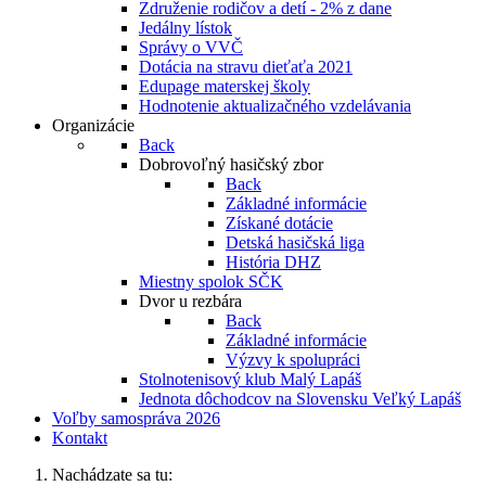
Združenie rodičov a detí - 2% z dane
Jedálny lístok
Správy o VVČ
Dotácia na stravu dieťaťa 2021
Edupage materskej školy
Hodnotenie aktualizačného vzdelávania
Organizácie
Back
Dobrovoľný hasičský zbor
Back
Základné informácie
Získané dotácie
Detská hasičská liga
História DHZ
Miestny spolok SČK
Dvor u rezbára
Back
Základné informácie
Výzvy k spolupráci
Stolnotenisový klub Malý Lapáš
Jednota dôchodcov na Slovensku Veľký Lapáš
Voľby samospráva 2026
Kontakt
Nachádzate sa tu: