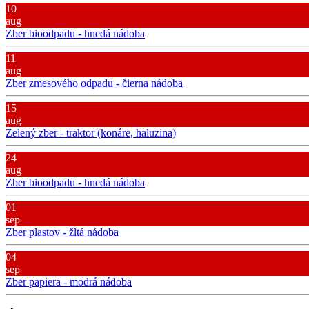
10
aug
Zber bioodpadu - hnedá nádoba
11
aug
Zber zmesového odpadu - čierna nádoba
15
aug
Zelený zber - traktor (konáre, haluzina)
24
aug
Zber bioodpadu - hnedá nádoba
01
sep
Zber plastov - žltá nádoba
04
sep
Zber papiera - modrá nádoba