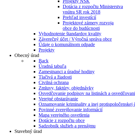
Projekty NSK
Dotácia z rozpočtu Ministerstva
vnútra SR rok 2018
Prehľad investícií
Projektové zámery rozvoja
obce do budúcnosti
Vyhodnotenie štandardov kvality
Záverečný účet / Výročná správa obce
Údaje o komunálnom odpade
Projekty
Obecný úrad
Back
Úradná tabuľa
Zamestnanci a úradné hodiny
Tlačivá a žiadosti
Civilná ochrana
Zmluvy, faktúry, objednávky
Osvedčovanie podpisov na listinách a osvedčovanie
Verejné obstarávanie
Oznamovanie kriminality a inej protispoločenskej 
Povinné zverejňovanie informácií
Mapa verejného osvetlenia
Dotácie z rozpočtu obce
Sadzobník služieb a prenájmu
Stavebný úrad