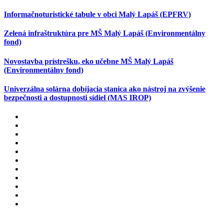
Informačnoturistické tabule v obci Malý Lapáš (EPFRV)
Zelená infraštruktúra pre MŠ Malý Lapáš (Environmentálny
fond)
Novostavba prístrešku, eko učebne MŠ Malý Lapáš
(Environmentálny fond)
Univerzálna solárna dobíjacia stanica ako nástroj na zvýšenie
bezpečnosti a dostupnosti sídiel (MAS IROP)