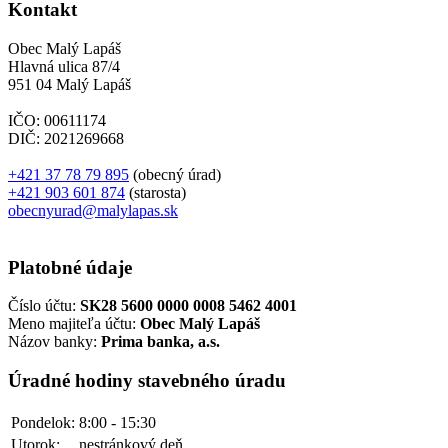
Kontakt
Obec Malý Lapáš
Hlavná ulica 87/4
951 04 Malý Lapáš
IČO: 00611174
DIČ: 2021269668
+421 37 78 79 895
(obecný úrad)
+421 903 601 874
(starosta)
obecnyurad@malylapas.sk
Platobné údaje
Číslo účtu:
SK28 5600 0000 0008 5462 4001
Meno majiteľa účtu:
Obec Malý Lapáš
Názov banky:
Prima banka, a.s.
Úradné hodiny stavebného úradu
Pondelok:
8:00 - 15:30
Utorok:
nestránkový deň