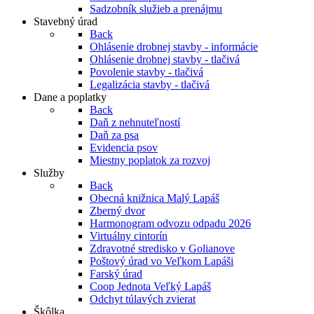
Sadzobník služieb a prenájmu
Stavebný úrad
Back
Ohlásenie drobnej stavby - informácie
Ohlásenie drobnej stavby - tlačivá
Povolenie stavby - tlačivá
Legalizácia stavby - tlačivá
Dane a poplatky
Back
Daň z nehnuteľností
Daň za psa
Evidencia psov
Miestny poplatok za rozvoj
Služby
Back
Obecná knižnica Malý Lapáš
Zberný dvor
Harmonogram odvozu odpadu 2026
Virtuálny cintorín
Zdravotné stredisko v Golianove
Poštový úrad vo Veľkom Lapáši
Farský úrad
Coop Jednota Veľký Lapáš
Odchyt túlavých zvierat
Škôlka