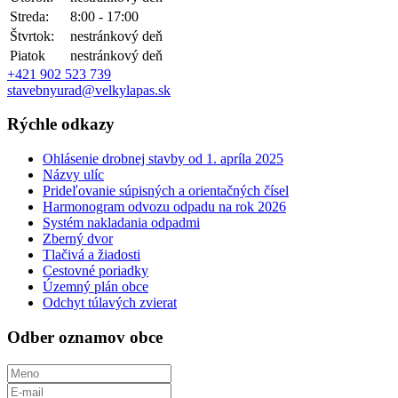
Streda:
8:00 - 17:00
Štvrtok:
nestránkový deň
Piatok
nestránkový deň
+421 902 523 739
stavebnyurad@velkylapas.sk
Rýchle odkazy
Ohlásenie drobnej stavby od 1. apríla 2025
Názvy ulíc
Prideľovanie súpisných a orientačných čísel
Harmonogram odvozu odpadu na rok 2026
Systém nakladania odpadmi
Zberný dvor
Tlačivá a žiadosti
Cestovné poriadky
Územný plán obce
Odchyt túlavých zvierat
Odber oznamov obce