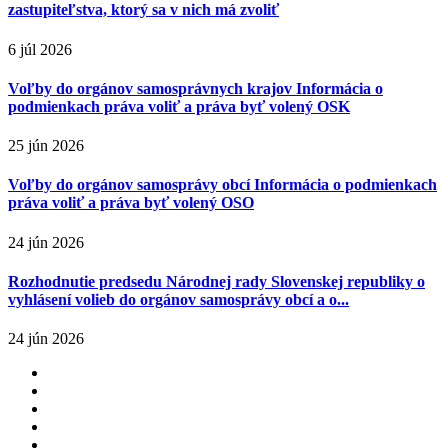
zastupiteľstva, ktorý sa v nich má zvoliť
6 júl 2026
Voľby do orgánov samosprávnych krajov Informácia o
podmienkach práva voliť a práva byť volený OSK
25 jún 2026
Voľby do orgánov samosprávy obcí Informácia o podmienkach
práva voliť a práva byť volený OSO
24 jún 2026
Rozhodnutie predsedu Národnej rady Slovenskej republiky o
vyhlásení volieb do orgánov samosprávy obcí a o...
24 jún 2026