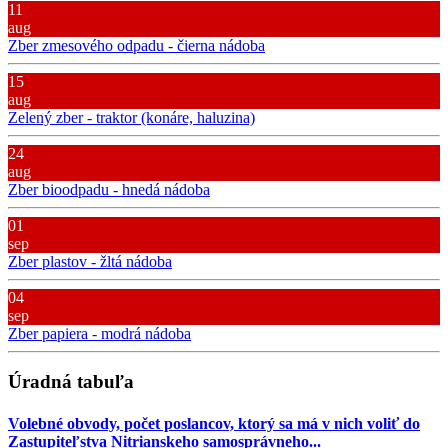
11
aug
Zber zmesového odpadu - čierna nádoba
15
aug
Zelený zber - traktor (konáre, haluzina)
24
aug
Zber bioodpadu - hnedá nádoba
01
sep
Zber plastov - žltá nádoba
04
sep
Zber papiera - modrá nádoba
Úradná tabuľa
Volebné obvody, počet poslancov, ktorý sa má v nich voliť do
Zastupiteľstva Nitrianskeho samosprávneho...