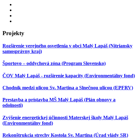
Projekty
Rozšírenie verejného osvetlenia v obci Malý Lapáš (Nitriansky
samosprávny kraj)
Športovo – oddychová zóna (Program Slovensko)
ČOV Malý Lapáš - rozšírenie kapacity (Environmentálny fond)
Chodník medzi ulicou Sv. Martina a Slnečnou ulicou (EPFRV)
Prestavba a prístavba MŠ Malý Lapáš (Plán obnovy a
odolnosti)
Zvýšenie energetickej účinnosti Materskej školy Malý Lapáš
(Environmentálny fond)
Rekonštrukcia strechy Kostola Sv. Martina (Úrad vlády SR)