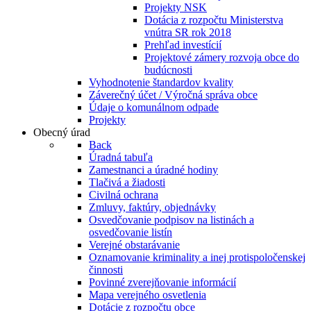
Projekty NSK
Dotácia z rozpočtu Ministerstva
vnútra SR rok 2018
Prehľad investícií
Projektové zámery rozvoja obce do
budúcnosti
Vyhodnotenie štandardov kvality
Záverečný účet / Výročná správa obce
Údaje o komunálnom odpade
Projekty
Obecný úrad
Back
Úradná tabuľa
Zamestnanci a úradné hodiny
Tlačivá a žiadosti
Civilná ochrana
Zmluvy, faktúry, objednávky
Osvedčovanie podpisov na listinách a
osvedčovanie listín
Verejné obstarávanie
Oznamovanie kriminality a inej protispoločenskej
činnosti
Povinné zverejňovanie informácií
Mapa verejného osvetlenia
Dotácie z rozpočtu obce