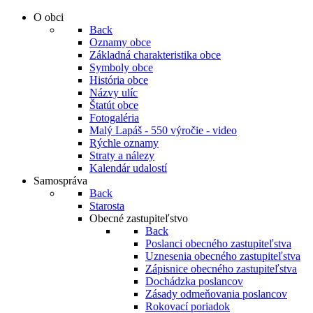
O obci
Back
Oznamy obce
Základná charakteristika obce
Symboly obce
História obce
Názvy ulíc
Štatút obce
Fotogaléria
Malý Lapáš - 550 výročie - video
Rýchle oznamy
Straty a nálezy
Kalendár udalostí
Samospráva
Back
Starosta
Obecné zastupiteľstvo
Back
Poslanci obecného zastupiteľstva
Uznesenia obecného zastupiteľstva
Zápisnice obecného zastupiteľstva
Dochádzka poslancov
Zásady odmeňovania poslancov
Rokovací poriadok