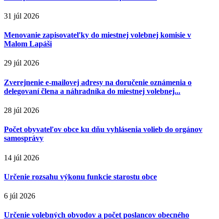
31 júl 2026
Menovanie zapisovateľky do miestnej volebnej komisie v
Malom Lapáši
29 júl 2026
Zverejnenie e-mailovej adresy na doručenie oznámenia o
delegovaní člena a náhradníka do miestnej volebnej...
28 júl 2026
Počet obyvateľov obce ku dňu vyhlásenia volieb do orgánov
samosprávy
14 júl 2026
Určenie rozsahu výkonu funkcie starostu obce
6 júl 2026
Určenie volebných obvodov a počet poslancov obecného