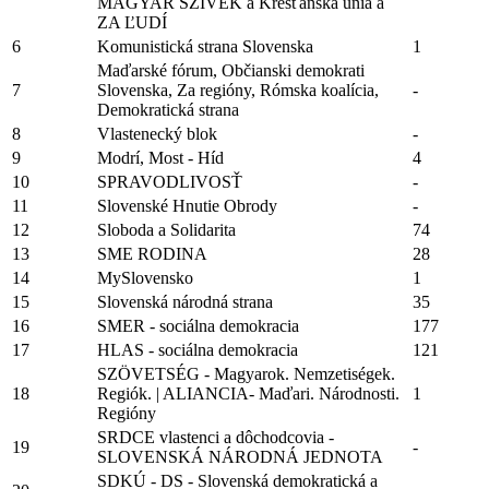
MAGYAR SZÍVEK a Kresťanská únia a
ZA ĽUDÍ
6
Komunistická strana Slovenska
1
Maďarské fórum, Občianski demokrati
7
Slovenska, Za regióny, Rómska koalícia,
-
Demokratická strana
8
Vlastenecký blok
-
9
Modrí, Most - Híd
4
10
SPRAVODLIVOSŤ
-
11
Slovenské Hnutie Obrody
-
12
Sloboda a Solidarita
74
13
SME RODINA
28
14
MySlovensko
1
15
Slovenská národná strana
35
16
SMER - sociálna demokracia
177
17
HLAS - sociálna demokracia
121
SZÖVETSÉG - Magyarok. Nemzetiségek.
18
Regiók. | ALIANCIA- Maďari. Národnosti.
1
Regióny
SRDCE vlastenci a dôchodcovia -
19
-
SLOVENSKÁ NÁRODNÁ JEDNOTA
SDKÚ - DS - Slovenská demokratická a