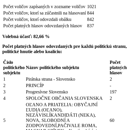
Počet voličov zapísaných v zozname voličov
1021
Počet voličov, ktorí sa zúčastnili na hlasovaní
844
Počet voličov, ktorí odovzdali obálku
842
Počet platných hlasov odovzdaných hlasov
837
Volebná účasť: 82,66 %
Počet platných hlasov odovzdaných pre každú politickú stranu,
politické hnutie alebo koalíciu:
Číslo
Počet
politického
Názov politického subjektu
platných
subjektu
hlasov
1
Pirátska strana - Slovensko
2
2
PRINCÍP
-
3
Progresívne Slovensko
197
4
SPOLOČNE OBČANIA SLOVENSKA
2
OĽANO A PRIATELIA: OBYČAJNÍ
ĽUDIA (OĽANO),
NEZÁVISLÍKANDIDÁTI (NEKA),
5
NOVA, SLOBODNÍ A
60
ZODPOVEDNÍ,PAČIVALE ROMA,