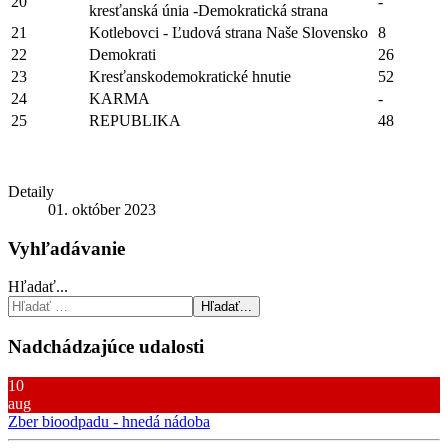
20
-
kresťanská únia -Demokratická strana
21
Kotlebovci - Ľudová strana Naše Slovensko
8
22
Demokrati
26
23
Kresťanskodemokratické hnutie
52
24
KARMA
-
25
REPUBLIKA
48
Detaily
01. október 2023
Vyhľadávanie
Hľadať...
Hľadať...
Nadchádzajúce udalosti
10
aug
Zber bioodpadu - hnedá nádoba