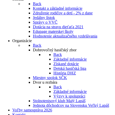
Back
Kontakt a základné informácie
Združenie rodičov a detí - 2% z dane
Jedálny lístok
Správy o VVČ
Dotácia na stravu dieťaťa 2021
Edupage materskej školy
Hodnotenie aktualizačného vzdelávania
Organizácie
Back
Dobrovoľný hasičský zbor
Back
Základné informácie
Získané dotácie
Detská hasičská liga
História DHZ
Miestny spolok SČK
Dvor u rezbára
Back
Základné informácie
Výzvy k spolupráci
Stolnotenisový klub Malý Lapáš
Jednota dôchodcov na Slovensku Veľký Lapáš
Voľby samospráva 2026
Kontakt