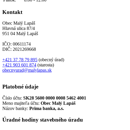
Kontakt
Obec Malý Lapáš
Hlavná ulica 87/4
951 04 Malý Lapáš
IČO: 00611174
DIČ: 2021269668
+421 37 78 79 895
(obecný úrad)
+421 903 601 874
(starosta)
obecnyurad@malylapas.sk
Platobné údaje
Číslo účtu:
SK28 5600 0000 0008 5462 4001
Meno majiteľa účtu:
Obec Malý Lapáš
Názov banky:
Prima banka, a.s.
Úradné hodiny stavebného úradu