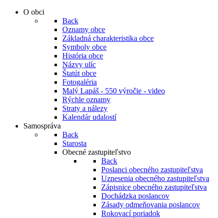
O obci
Back
Oznamy obce
Základná charakteristika obce
Symboly obce
História obce
Názvy ulíc
Štatút obce
Fotogaléria
Malý Lapáš - 550 výročie - video
Rýchle oznamy
Straty a nálezy
Kalendár udalostí
Samospráva
Back
Starosta
Obecné zastupiteľstvo
Back
Poslanci obecného zastupiteľstva
Uznesenia obecného zastupiteľstva
Zápisnice obecného zastupiteľstva
Dochádzka poslancov
Zásady odmeňovania poslancov
Rokovací poriadok