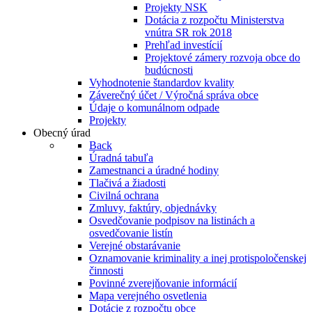
Projekty NSK
Dotácia z rozpočtu Ministerstva
vnútra SR rok 2018
Prehľad investícií
Projektové zámery rozvoja obce do
budúcnosti
Vyhodnotenie štandardov kvality
Záverečný účet / Výročná správa obce
Údaje o komunálnom odpade
Projekty
Obecný úrad
Back
Úradná tabuľa
Zamestnanci a úradné hodiny
Tlačivá a žiadosti
Civilná ochrana
Zmluvy, faktúry, objednávky
Osvedčovanie podpisov na listinách a
osvedčovanie listín
Verejné obstarávanie
Oznamovanie kriminality a inej protispoločenskej
činnosti
Povinné zverejňovanie informácií
Mapa verejného osvetlenia
Dotácie z rozpočtu obce