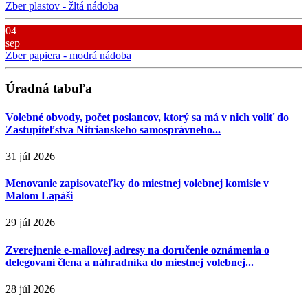
Zber plastov - žltá nádoba
04
sep
Zber papiera - modrá nádoba
Úradná tabuľa
Volebné obvody, počet poslancov, ktorý sa má v nich voliť do
Zastupiteľstva Nitrianskeho samosprávneho...
31 júl 2026
Menovanie zapisovateľky do miestnej volebnej komisie v
Malom Lapáši
29 júl 2026
Zverejnenie e-mailovej adresy na doručenie oznámenia o
delegovaní člena a náhradníka do miestnej volebnej...
28 júl 2026