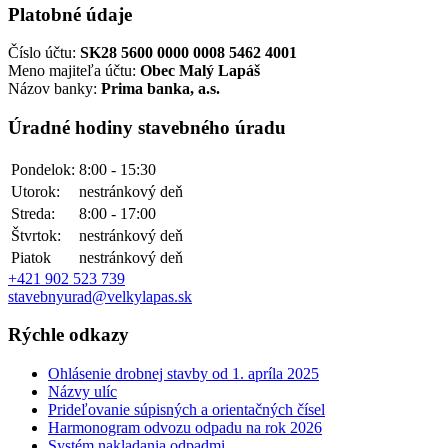
Platobné údaje
Číslo účtu:
SK28 5600 0000 0008 5462 4001
Meno majiteľa účtu:
Obec Malý Lapáš
Názov banky:
Prima banka, a.s.
Úradné hodiny stavebného úradu
Pondelok:
8:00 - 15:30
Utorok:
nestránkový deň
Streda:
8:00 - 17:00
Štvrtok:
nestránkový deň
Piatok
nestránkový deň
+421 902 523 739
stavebnyurad@velkylapas.sk
Rýchle odkazy
Ohlásenie drobnej stavby od 1. apríla 2025
Názvy ulíc
Prideľovanie súpisných a orientačných čísel
Harmonogram odvozu odpadu na rok 2026
Systém nakladania odpadmi