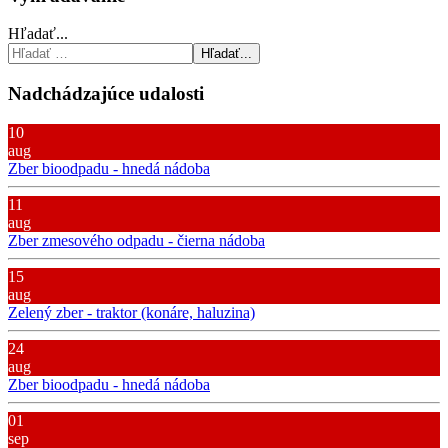
Hľadať...
Hľadať...
Nadchádzajúce udalosti
10
aug
Zber bioodpadu - hnedá nádoba
11
aug
Zber zmesového odpadu - čierna nádoba
15
aug
Zelený zber - traktor (konáre, haluzina)
24
aug
Zber bioodpadu - hnedá nádoba
01
sep