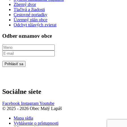
Zberný dvor
Tlačivá a žiadosti
Cestovné poriadky
Územný plán obce
Odchyt túlavých zvierat
Odber oznamov obce
Prihlásiť sa
Sociálne siete
Facebook
Instagram
Youtube
© 2025 - 2026 Obec Malý Lapáš
Mapa sídla
Vyhlásenie o prístupnosti