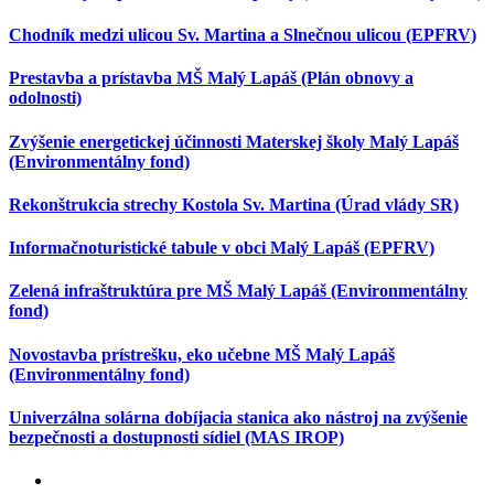
Chodník medzi ulicou Sv. Martina a Slnečnou ulicou (EPFRV)
Prestavba a prístavba MŠ Malý Lapáš (Plán obnovy a
odolnosti)
Zvýšenie energetickej účinnosti Materskej školy Malý Lapáš
(Environmentálny fond)
Rekonštrukcia strechy Kostola Sv. Martina (Úrad vlády SR)
Informačnoturistické tabule v obci Malý Lapáš (EPFRV)
Zelená infraštruktúra pre MŠ Malý Lapáš (Environmentálny
fond)
Novostavba prístrešku, eko učebne MŠ Malý Lapáš
(Environmentálny fond)
Univerzálna solárna dobíjacia stanica ako nástroj na zvýšenie
bezpečnosti a dostupnosti sídiel (MAS IROP)