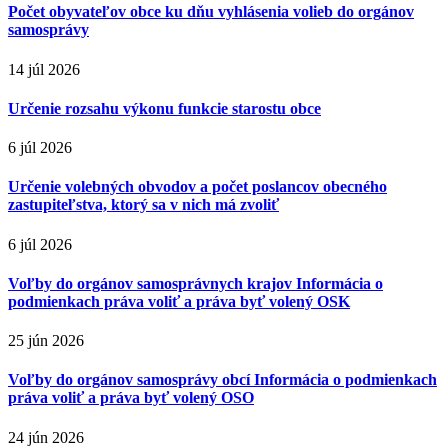
Počet obyvateľov obce ku dňu vyhlásenia volieb do orgánov
samosprávy
14 júl 2026
Určenie rozsahu výkonu funkcie starostu obce
6 júl 2026
Určenie volebných obvodov a počet poslancov obecného
zastupiteľstva, ktorý sa v nich má zvoliť
6 júl 2026
Voľby do orgánov samosprávnych krajov Informácia o
podmienkach práva voliť a práva byť volený OSK
25 jún 2026
Voľby do orgánov samosprávy obcí Informácia o podmienkach
práva voliť a práva byť volený OSO
24 jún 2026