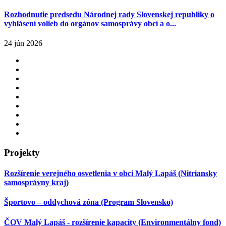
Rozhodnutie predsedu Národnej rady Slovenskej republiky o
vyhlásení volieb do orgánov samosprávy obcí a o...
24 jún 2026
Projekty
Rozšírenie verejného osvetlenia v obci Malý Lapáš (Nitriansky
samosprávny kraj)
Športovo – oddychová zóna (Program Slovensko)
ČOV Malý Lapáš - rozšírenie kapacity (Environmentálny fond)