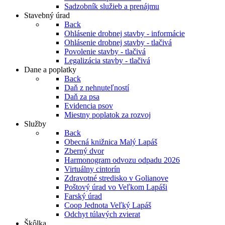
Sadzobník služieb a prenájmu
Stavebný úrad
Back
Ohlásenie drobnej stavby - informácie
Ohlásenie drobnej stavby - tlačivá
Povolenie stavby - tlačivá
Legalizácia stavby - tlačivá
Dane a poplatky
Back
Daň z nehnuteľností
Daň za psa
Evidencia psov
Miestny poplatok za rozvoj
Služby
Back
Obecná knižnica Malý Lapáš
Zberný dvor
Harmonogram odvozu odpadu 2026
Virtuálny cintorín
Zdravotné stredisko v Golianove
Poštový úrad vo Veľkom Lapáši
Farský úrad
Coop Jednota Veľký Lapáš
Odchyt túlavých zvierat
Škôlka