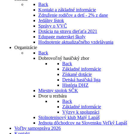
Back
Kontakt a základné informácie
Združenie rodičov a detí - 2% z dane
Jedálny lístok
Správy o VVČ
Dotácia na stravu dieťaťa 2021
Edupage materskej školy
Hodnotenie aktualizačného vzdelávania
Organizácie
Back
Dobrovoľný hasičský zbor
Back
Základné informácie
Získané dotácie
Detská hasičská liga
História DHZ
Miestny spolok SČK
Dvor u rezbára
Back
Základné informácie
Výzvy k spolupráci
Stolnotenisový klub Malý Lapáš
Jednota dôchodcov na Slovensku Veľký Lapáš
Voľby samospráva 2026
Kontakt