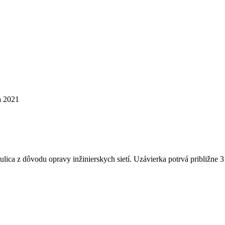
a 2021
lica z dôvodu opravy inžinierskych sietí. Uzávierka potrvá približne