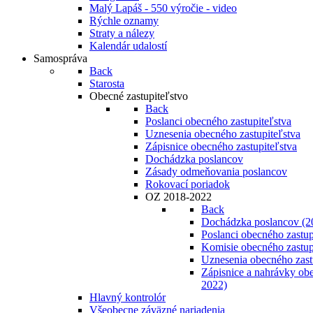
Malý Lapáš - 550 výročie - video
Rýchle oznamy
Straty a nálezy
Kalendár udalostí
Samospráva
Back
Starosta
Obecné zastupiteľstvo
Back
Poslanci obecného zastupiteľstva
Uznesenia obecného zastupiteľstva
Zápisnice obecného zastupiteľstva
Dochádzka poslancov
Zásady odmeňovania poslancov
Rokovací poriadok
OZ 2018-2022
Back
Dochádzka poslancov (2
Poslanci obecného zastup
Komisie obecného zastup
Uznesenia obecného zast
Zápisnice a nahrávky obe
2022)
Hlavný kontrolór
Všeobecne záväzné nariadenia