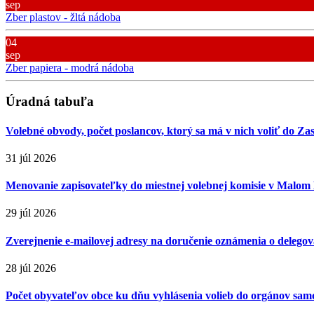
sep
Zber plastov - žltá nádoba
04
sep
Zber papiera - modrá nádoba
Úradná tabuľa
Volebné obvody, počet poslancov, ktorý sa má v nich voliť do Za
31 júl 2026
Menovanie zapisovateľky do miestnej volebnej komisie v Malom
29 júl 2026
Zverejnenie e-mailovej adresy na doručenie oznámenia o delegova
28 júl 2026
Počet obyvateľov obce ku dňu vyhlásenia volieb do orgánov sa