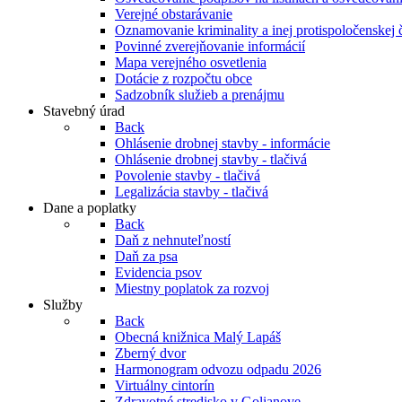
Verejné obstarávanie
Oznamovanie kriminality a inej protispoločenskej 
Povinné zverejňovanie informácií
Mapa verejného osvetlenia
Dotácie z rozpočtu obce
Sadzobník služieb a prenájmu
Stavebný úrad
Back
Ohlásenie drobnej stavby - informácie
Ohlásenie drobnej stavby - tlačivá
Povolenie stavby - tlačivá
Legalizácia stavby - tlačivá
Dane a poplatky
Back
Daň z nehnuteľností
Daň za psa
Evidencia psov
Miestny poplatok za rozvoj
Služby
Back
Obecná knižnica Malý Lapáš
Zberný dvor
Harmonogram odvozu odpadu 2026
Virtuálny cintorín
Zdravotné stredisko v Golianove