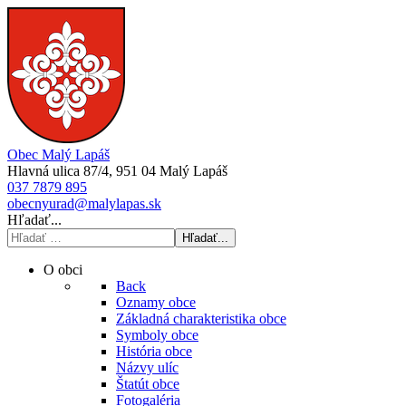
Obec Malý Lapáš
Hlavná ulica 87/4, 951 04 Malý Lapáš
037 7879 895
obecnyurad@malylapas.sk
Hľadať...
Hľadať...
O obci
Back
Oznamy obce
Základná charakteristika obce
Symboly obce
História obce
Názvy ulíc
Štatút obce
Fotogaléria