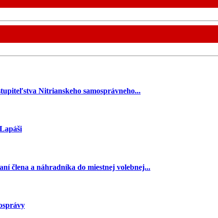
stupiteľstva Nitrianskeho samosprávneho...
 Lapáši
ní člena a náhradníka do miestnej volebnej...
mosprávy