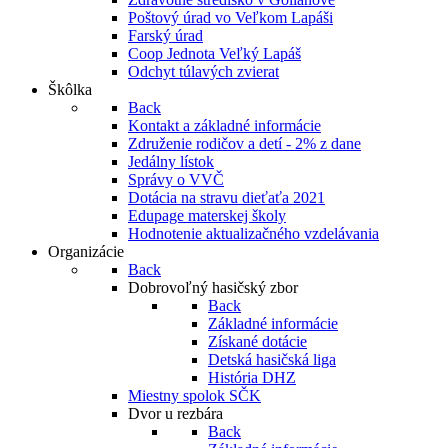
Poštový úrad vo Veľkom Lapáši
Farský úrad
Coop Jednota Veľký Lapáš
Odchyt túlavých zvierat
Škôlka
Back
Kontakt a základné informácie
Združenie rodičov a detí - 2% z dane
Jedálny lístok
Správy o VVČ
Dotácia na stravu dieťaťa 2021
Edupage materskej školy
Hodnotenie aktualizačného vzdelávania
Organizácie
Back
Dobrovoľný hasičský zbor
Back
Základné informácie
Získané dotácie
Detská hasičská liga
História DHZ
Miestny spolok SČK
Dvor u rezbára
Back