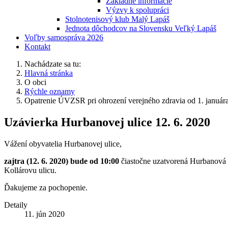
Základné informácie
Výzvy k spolupráci
Stolnotenisový klub Malý Lapáš
Jednota dôchodcov na Slovensku Veľký Lapáš
Voľby samospráva 2026
Kontakt
Nachádzate sa tu:
Hlavná stránka
O obci
Rýchle oznamy
Opatrenie ÚVZSR pri ohrození verejného zdravia od 1. január
Uzávierka Hurbanovej ulice 12. 6. 2020
Vážení obyvatelia Hurbanovej ulice,
zajtra (12. 6. 2020) bude od 10:00
čiastočne uzatvorená Hurbanová u
Kollárovu ulicu.
Ďakujeme za pochopenie.
Detaily
11. jún 2020