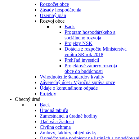
Rozpočet obce
Zásady hospodárenia
Územný plán
Rozvoj obce
Back
Program hospodárskeho a
sociálneho rozvoja
Projekty NSK
Dotácia z rozpočtu Ministerstva
vnútra SR rok 2018
Prehľad investícií
Projektové zámery rozvoja
obce do budúcnosti
Vyhodnotenie štandardov kvality
Záverečný účet / Výročná správa obce
Údaje o komunálnom odpade
Projekty
Obecný úrad
Back
Úradná tabuľa
Zamestnanci a úradné hodiny
Tlačivá a žiadosti
Civilná ochrana
Zmluvy, faktúry, objednávky
Osvedčovanie podpisov na listinách a osvedčovanie