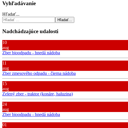
Vyhľadávanie
Hľadať...
Hľadať...
Nadchádzajúce udalosti
10
aug
Zber bioodpadu - hnedá nádoba
11
aug
Zber zmesového odpadu - čierna nádoba
15
aug
Zelený zber - traktor (konáre, haluzina)
24
aug
Zber bioodpadu - hnedá nádoba
01