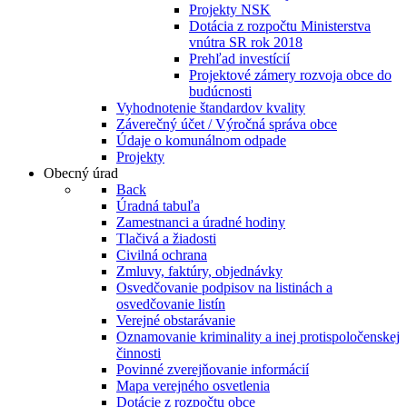
Projekty NSK
Dotácia z rozpočtu Ministerstva
vnútra SR rok 2018
Prehľad investícií
Projektové zámery rozvoja obce do
budúcnosti
Vyhodnotenie štandardov kvality
Záverečný účet / Výročná správa obce
Údaje o komunálnom odpade
Projekty
Obecný úrad
Back
Úradná tabuľa
Zamestnanci a úradné hodiny
Tlačivá a žiadosti
Civilná ochrana
Zmluvy, faktúry, objednávky
Osvedčovanie podpisov na listinách a
osvedčovanie listín
Verejné obstarávanie
Oznamovanie kriminality a inej protispoločenskej
činnosti
Povinné zverejňovanie informácií
Mapa verejného osvetlenia
Dotácie z rozpočtu obce