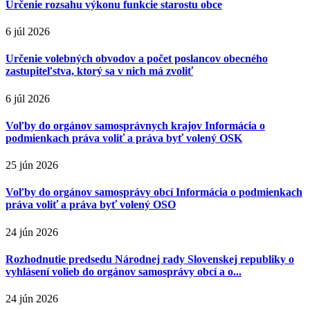
Určenie rozsahu výkonu funkcie starostu obce
6 júl 2026
Určenie volebných obvodov a počet poslancov obecného
zastupiteľstva, ktorý sa v nich má zvoliť
6 júl 2026
Voľby do orgánov samosprávnych krajov Informácia o
podmienkach práva voliť a práva byť volený OSK
25 jún 2026
Voľby do orgánov samosprávy obcí Informácia o podmienkach
práva voliť a práva byť volený OSO
24 jún 2026
Rozhodnutie predsedu Národnej rady Slovenskej republiky o
vyhlásení volieb do orgánov samosprávy obcí a o...
24 jún 2026