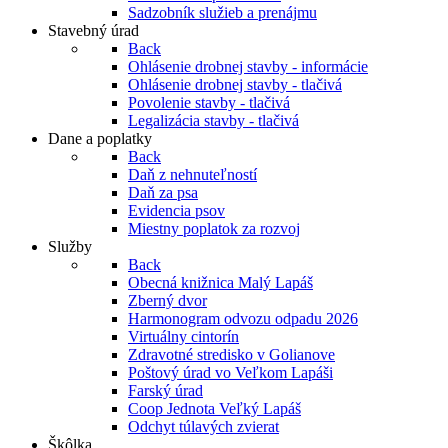
Sadzobník služieb a prenájmu
Stavebný úrad
Back
Ohlásenie drobnej stavby - informácie
Ohlásenie drobnej stavby - tlačivá
Povolenie stavby - tlačivá
Legalizácia stavby - tlačivá
Dane a poplatky
Back
Daň z nehnuteľností
Daň za psa
Evidencia psov
Miestny poplatok za rozvoj
Služby
Back
Obecná knižnica Malý Lapáš
Zberný dvor
Harmonogram odvozu odpadu 2026
Virtuálny cintorín
Zdravotné stredisko v Golianove
Poštový úrad vo Veľkom Lapáši
Farský úrad
Coop Jednota Veľký Lapáš
Odchyt túlavých zvierat
Škôlka