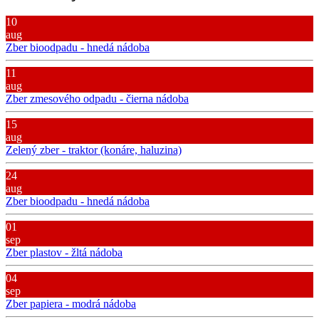
10
aug
Zber bioodpadu - hnedá nádoba
11
aug
Zber zmesového odpadu - čierna nádoba
15
aug
Zelený zber - traktor (konáre, haluzina)
24
aug
Zber bioodpadu - hnedá nádoba
01
sep
Zber plastov - žltá nádoba
04
sep
Zber papiera - modrá nádoba