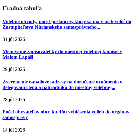
Úradná tabuľa
Volebné obvody, počet poslancov, ktorý sa má v nich voliť do
Zastupiteľstva Nitrianskeho samosprávneho...
31 júl 2026
Menovanie zapisovateľky do miestnej volebnej komisie v
Malom Lapáši
29 júl 2026
Zverejnenie e-mailovej adresy na doručenie oznámenia o
delegovaní člena a náhradníka do miestnej volebnej...
28 júl 2026
Počet obyvateľov obce ku dňu vyhlásenia volieb do orgánov
samosprávy
14 júl 2026