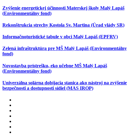
Zvýšenie energetickej účinnosti Materskej školy Malý Lapáš
(Environmentálny fond)
Rekonštrukcia strechy Kostola Sv. Martina (Úrad vlády SR)
Informačnoturistické tabule v obci Malý Lapáš (EPFRV)
Zelená infraštruktúra pre MŠ Malý Lapáš (Environmentálny
fond)
Novostavba prístrešku, eko učebne MŠ Malý Lapáš
(Environmentálny fond)
Univerzálna solárna dobíjacia stanica ako nástroj na zvýšenie
bezpečnosti a dostupnosti sídiel (MAS IROP)