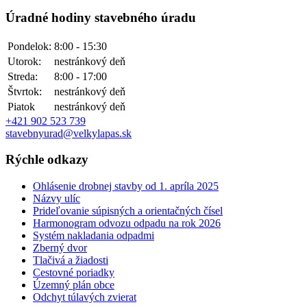
Úradné hodiny stavebného úradu
Pondelok:
8:00 - 15:30
Utorok:
nestránkový deň
Streda:
8:00 - 17:00
Štvrtok:
nestránkový deň
Piatok
nestránkový deň
+421 902 523 739
stavebnyurad@velkylapas.sk
Rýchle odkazy
Ohlásenie drobnej stavby od 1. apríla 2025
Názvy ulíc
Prideľovanie súpisných a orientačných čísel
Harmonogram odvozu odpadu na rok 2026
Systém nakladania odpadmi
Zberný dvor
Tlačivá a žiadosti
Cestovné poriadky
Územný plán obce
Odchyt túlavých zvierat