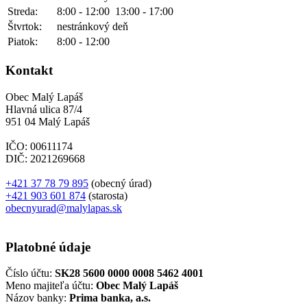
Streda:
8:00 - 12:00
13:00 - 17:00
Štvrtok:
nestránkový deň
Piatok:
8:00 - 12:00
Kontakt
Obec Malý Lapáš
Hlavná ulica 87/4
951 04 Malý Lapáš
IČO: 00611174
DIČ: 2021269668
+421 37 78 79 895
(obecný úrad)
+421 903 601 874
(starosta)
obecnyurad@malylapas.sk
Platobné údaje
Číslo účtu:
SK28 5600 0000 0008 5462 4001
Meno majiteľa účtu:
Obec Malý Lapáš
Názov banky:
Prima banka, a.s.