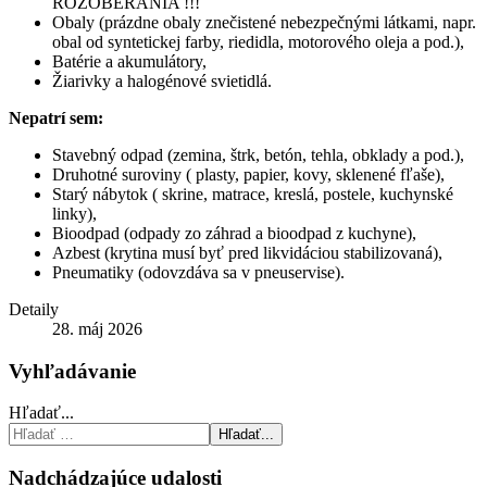
ROZOBERANIA !!!
Obaly (prázdne obaly znečistené nebezpečnými látkami, napr.
obal od syntetickej farby, riedidla, motorového oleja a pod.),
Batérie a akumulátory,
Žiarivky a halogénové svietidlá.
Nepatrí sem:
Stavebný odpad (zemina, štrk, betón, tehla, obklady a pod.),
Druhotné suroviny ( plasty, papier, kovy, sklenené fľaše),
Starý nábytok ( skrine, matrace, kreslá, postele, kuchynské
linky),
Bioodpad (odpady zo záhrad a bioodpad z kuchyne),
Azbest (krytina musí byť pred likvidáciou stabilizovaná),
Pneumatiky (odovzdáva sa v pneuservise).
Detaily
28. máj 2026
Vyhľadávanie
Hľadať...
Hľadať...
Nadchádzajúce udalosti