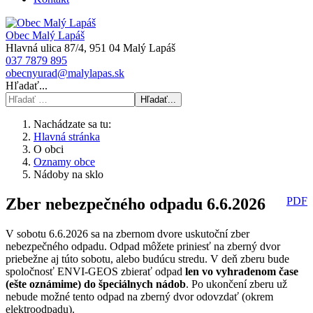
Obec Malý Lapáš
Hlavná ulica 87/4, 951 04 Malý Lapáš
037 7879 895
obecnyurad@malylapas.sk
Hľadať...
Hľadať...
Nachádzate sa tu:
Hlavná stránka
O obci
Oznamy obce
Nádoby na sklo
Zber nebezpečného odpadu 6.6.2026
PDF
V sobotu 6.6.2026 sa na zbernom dvore uskutoční zber
nebezpečného odpadu. Odpad môžete priniesť na zberný dvor
priebežne aj túto sobotu, alebo budúcu stredu. V deň zberu bude
spoločnosť ENVI-GEOS zbierať odpad
len vo vyhradenom čase
(ešte oznámime) do špeciálnych nádob
. Po ukončení zberu už
nebude možné tento odpad na zberný dvor odovzdať (okrem
elektroodpadu).