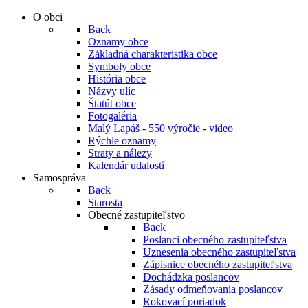
O obci
Back
Oznamy obce
Základná charakteristika obce
Symboly obce
História obce
Názvy ulíc
Štatút obce
Fotogaléria
Malý Lapáš - 550 výročie - video
Rýchle oznamy
Straty a nálezy
Kalendár udalostí
Samospráva
Back
Starosta
Obecné zastupiteľstvo
Back
Poslanci obecného zastupiteľstva
Uznesenia obecného zastupiteľstva
Zápisnice obecného zastupiteľstva
Dochádzka poslancov
Zásady odmeňovania poslancov
Rokovací poriadok