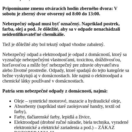
Pripomíname zmenu otváracích hodín zberného dvora: V
sobotu je zberný dvor otvorený od 8:00 do 13:00.
Nebezpečný odpad musí byť označený.
Napríklad postrek,
farba, olej a pod. Je dôležité, aby sa v odpade nenachádzali
neidentifikovateľné chemikálie.
Tiež je dôležité aby bol tekutý odpad vhodne zabalený.
Nebezpečný odpad a elektroodpad je odpad z domácností, ktorý sa
vyznačuje nebezpečnými vlastnosťami, toxicitou, dráždivosťou,
horľavosťou a môže byť nebezpečný pre zdravie obyvateľstva
alebo životné prostredie. Odpady, ktoré spadajú do tejto kategórie sa
bežne vyskytujú aj v domácnostiach. Ide najmä o elektroodpad a
chemické látky používané v domácnostiach.
Patria sem nebezpečné odpady z domácností, najmä:
Oleje – syntetické motorové, mazacie a hydraulické oleje,
Absorbenty (napríklad staré zaolejované handry, textil od
farby),
Farby, tlačiarenské farby, lepidlá a živice,
Elektroodpad (drobné ručné náradie, biela technika, vyradené
elektronické a elektrické zariadenia a pod.) – ZÁKAZ