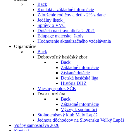
Back
Kontakt a základné informácie
Združenie rodičov a detí - 2% z dane
Jedálny lístok
Správy o VVČ
Dotácia na stravu dieťaťa 2021
Edupage materskej školy
Hodnotenie aktualizačného vzdelávania
Organizácie
Back
Dobrovoľný hasičský zbor
Back
Základné informácie
Získané dotácie
Detská hasičská liga
História DHZ
Miestny spolok SČK
Dvor u rezbára
Back
Základné informácie
Výzvy k spolupráci
Stolnotenisový klub Malý Lapáš
Jednota dôchodcov na Slovensku Veľký Lapáš
Voľby samospráva 2026
Kontakt