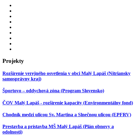
Projekty
Rozšírenie verejného osvetlenia v obci Malý Lapáš (Nitriansky
samosprávny kraj)
Športovo – oddychová zóna (Program Slovensko)
ČOV Malý Lapáš - rozšírenie kapacity (Environmentálny fond)
Chodník medzi ulicou Sv. Martina a Slnečnou ulicou (EPFRV)
Prestavba a prístavba MŠ Malý Lapáš (Plán obnovy a
odolnosti)