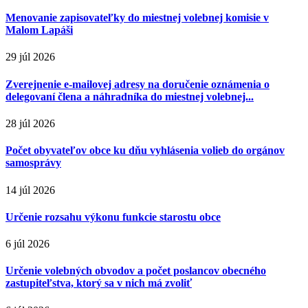
Menovanie zapisovateľky do miestnej volebnej komisie v
Malom Lapáši
29 júl 2026
Zverejnenie e-mailovej adresy na doručenie oznámenia o
delegovaní člena a náhradníka do miestnej volebnej...
28 júl 2026
Počet obyvateľov obce ku dňu vyhlásenia volieb do orgánov
samosprávy
14 júl 2026
Určenie rozsahu výkonu funkcie starostu obce
6 júl 2026
Určenie volebných obvodov a počet poslancov obecného
zastupiteľstva, ktorý sa v nich má zvoliť