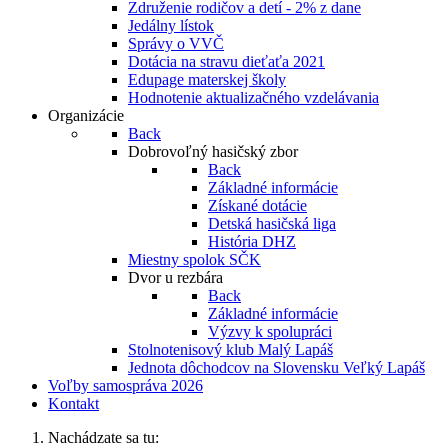
Združenie rodičov a detí - 2% z dane
Jedálny lístok
Správy o VVČ
Dotácia na stravu dieťaťa 2021
Edupage materskej školy
Hodnotenie aktualizačného vzdelávania
Organizácie
Back
Dobrovoľný hasičský zbor
Back
Základné informácie
Získané dotácie
Detská hasičská liga
História DHZ
Miestny spolok SČK
Dvor u rezbára
Back
Základné informácie
Výzvy k spolupráci
Stolnotenisový klub Malý Lapáš
Jednota dôchodcov na Slovensku Veľký Lapáš
Voľby samospráva 2026
Kontakt
Nachádzate sa tu: