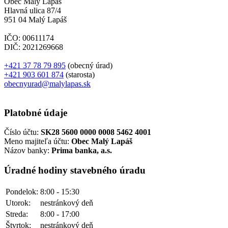
Obec Malý Lapáš
Hlavná ulica 87/4
951 04 Malý Lapáš
IČO: 00611174
DIČ: 2021269668
+421 37 78 79 895
(obecný úrad)
+421 903 601 874
(starosta)
obecnyurad@malylapas.sk
Platobné údaje
Číslo účtu:
SK28 5600 0000 0008 5462 4001
Meno majiteľa účtu:
Obec Malý Lapáš
Názov banky:
Prima banka, a.s.
Úradné hodiny stavebného úradu
Pondelok:
8:00 - 15:30
Utorok:
nestránkový deň
Streda:
8:00 - 17:00
Štvrtok:
nestránkový deň