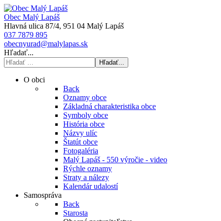
Obec Malý Lapáš
Hlavná ulica 87/4, 951 04 Malý Lapáš
037 7879 895
obecnyurad@malylapas.sk
Hľadať...
Hľadať...
O obci
Back
Oznamy obce
Základná charakteristika obce
Symboly obce
História obce
Názvy ulíc
Štatút obce
Fotogaléria
Malý Lapáš - 550 výročie - video
Rýchle oznamy
Straty a nálezy
Kalendár udalostí
Samospráva
Back
Starosta