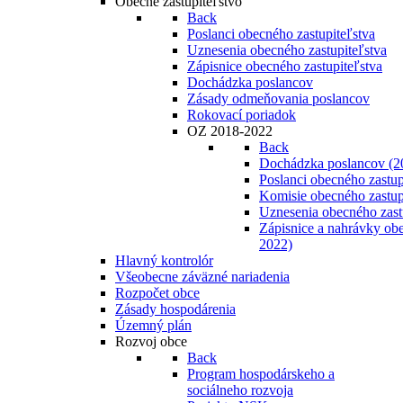
Obecné zastupiteľstvo
Back
Poslanci obecného zastupiteľstva
Uznesenia obecného zastupiteľstva
Zápisnice obecného zastupiteľstva
Dochádzka poslancov
Zásady odmeňovania poslancov
Rokovací poriadok
OZ 2018-2022
Back
Dochádzka poslancov (2
Poslanci obecného zastup
Komisie obecného zastup
Uznesenia obecného zast
Zápisnice a nahrávky obe
2022)
Hlavný kontrolór
Všeobecne záväzné nariadenia
Rozpočet obce
Zásady hospodárenia
Územný plán
Rozvoj obce
Back
Program hospodárskeho a
sociálneho rozvoja