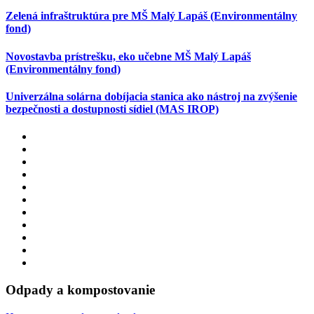
Zelená infraštruktúra pre MŠ Malý Lapáš (Environmentálny
fond)
Novostavba prístrešku, eko učebne MŠ Malý Lapáš
(Environmentálny fond)
Univerzálna solárna dobíjacia stanica ako nástroj na zvýšenie
bezpečnosti a dostupnosti sídiel (MAS IROP)
Odpady a kompostovanie