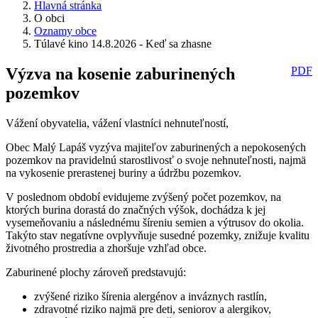
Hlavná stránka
O obci
Oznamy obce
Túlavé kino 14.8.2026 - Keď sa zhasne
Výzva na kosenie zaburinených
PDF
pozemkov
Vážení obyvatelia, vážení vlastníci nehnuteľností,
Obec Malý Lapáš vyzýva majiteľov zaburinených a nepokosených
pozemkov na pravidelnú starostlivosť o svoje nehnuteľnosti, najmä
na vykosenie prerastenej buriny a údržbu pozemkov.
V poslednom období evidujeme zvýšený počet pozemkov, na
ktorých burina dorastá do značných výšok, dochádza k jej
vysemeňovaniu a následnému šíreniu semien a výtrusov do okolia.
Takýto stav negatívne ovplyvňuje susedné pozemky, znižuje kvalitu
životného prostredia a zhoršuje vzhľad obce.
Zaburinené plochy zároveň predstavujú:
zvýšené riziko šírenia alergénov a inváznych rastlín,
zdravotné riziko najmä pre deti, seniorov a alergikov,