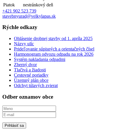
Piatok
nestránkový deň
+421 902 523 739
stavebnyurad@velkylapas.sk
Rýchle odkazy
Ohlásenie drobnej stavby od 1. apríla 2025
Názvy ulíc
Prideľovanie súpisných a orientačných čísel
Harmonogram odvozu odpadu na rok 2026
Systém nakladania odpadmi
Zberný dvor
Tlačivá a žiadosti
Cestovné poriadky
Územný plán obce
Odchyt túlavých zvierat
Odber oznamov obce
Prihlásiť sa