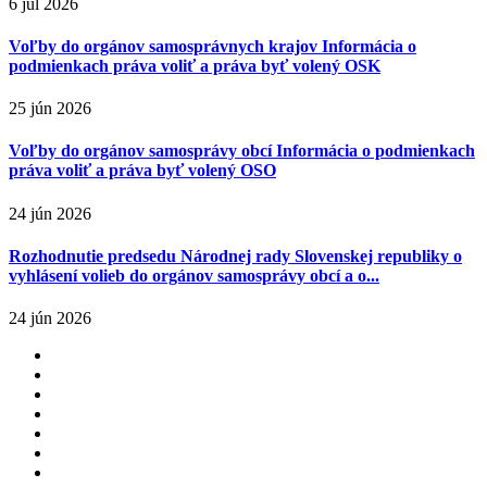
6 júl 2026
Voľby do orgánov samosprávnych krajov Informácia o
podmienkach práva voliť a práva byť volený OSK
25 jún 2026
Voľby do orgánov samosprávy obcí Informácia o podmienkach
práva voliť a práva byť volený OSO
24 jún 2026
Rozhodnutie predsedu Národnej rady Slovenskej republiky o
vyhlásení volieb do orgánov samosprávy obcí a o...
24 jún 2026