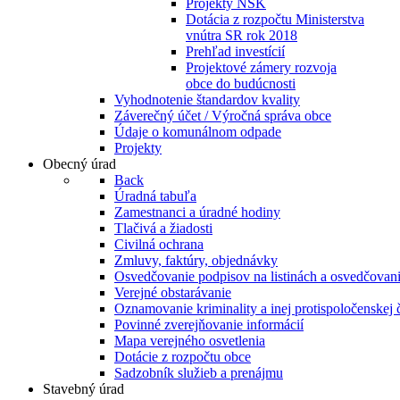
Projekty NSK
Dotácia z rozpočtu Ministerstva
vnútra SR rok 2018
Prehľad investícií
Projektové zámery rozvoja
obce do budúcnosti
Vyhodnotenie štandardov kvality
Záverečný účet / Výročná správa obce
Údaje o komunálnom odpade
Projekty
Obecný úrad
Back
Úradná tabuľa
Zamestnanci a úradné hodiny
Tlačivá a žiadosti
Civilná ochrana
Zmluvy, faktúry, objednávky
Osvedčovanie podpisov na listinách a osvedčovanie
Verejné obstarávanie
Oznamovanie kriminality a inej protispoločenskej 
Povinné zverejňovanie informácií
Mapa verejného osvetlenia
Dotácie z rozpočtu obce
Sadzobník služieb a prenájmu
Stavebný úrad