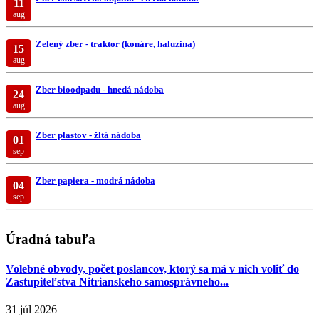
11
aug
Zelený zber - traktor (konáre, haluzina)
15
aug
Zber bioodpadu - hnedá nádoba
24
aug
Zber plastov - žltá nádoba
01
sep
Zber papiera - modrá nádoba
04
sep
Úradná tabuľa
Volebné obvody, počet poslancov, ktorý sa má v nich voliť do
Zastupiteľstva Nitrianskeho samosprávneho...
31 júl 2026