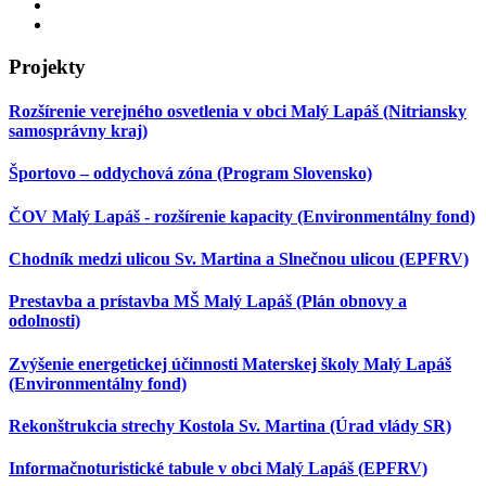
Projekty
Rozšírenie verejného osvetlenia v obci Malý Lapáš (Nitriansky
samosprávny kraj)
Športovo – oddychová zóna (Program Slovensko)
ČOV Malý Lapáš - rozšírenie kapacity (Environmentálny fond)
Chodník medzi ulicou Sv. Martina a Slnečnou ulicou (EPFRV)
Prestavba a prístavba MŠ Malý Lapáš (Plán obnovy a
odolnosti)
Zvýšenie energetickej účinnosti Materskej školy Malý Lapáš
(Environmentálny fond)
Rekonštrukcia strechy Kostola Sv. Martina (Úrad vlády SR)
Informačnoturistické tabule v obci Malý Lapáš (EPFRV)