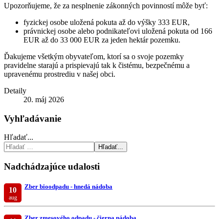
Upozorňujeme, že za nesplnenie zákonných povinností môže byť:
fyzickej osobe uložená pokuta až do výšky 333 EUR,
právnickej osobe alebo podnikateľovi uložená pokuta od 166
EUR až do 33 000 EUR za jeden hektár pozemku.
Ďakujeme všetkým obyvateľom, ktorí sa o svoje pozemky
pravidelne starajú a prispievajú tak k čistému, bezpečnému a
upravenému prostrediu v našej obci.
Detaily
20. máj 2026
Vyhľadávanie
Hľadať...
Hľadať...
Nadchádzajúce udalosti
Zber bioodpadu - hnedá nádoba
10
aug
Zber zmesového odpadu - čierna nádoba