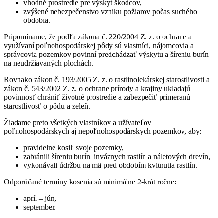
vhodné prostredie pre výskyt škodcov,
zvýšené nebezpečenstvo vzniku požiarov počas suchého
obdobia.
Pripomíname, že podľa zákona č. 220/2004 Z. z. o ochrane a
využívaní poľnohospodárskej pôdy sú vlastníci, nájomcovia a
správcovia pozemkov povinní predchádzať výskytu a šíreniu burín
na neudržiavaných plochách.
Rovnako zákon č. 193/2005 Z. z. o rastlinolekárskej starostlivosti a
zákon č. 543/2002 Z. z. o ochrane prírody a krajiny ukladajú
povinnosť chrániť životné prostredie a zabezpečiť primeranú
starostlivosť o pôdu a zeleň.
Žiadame preto všetkých vlastníkov a užívateľov
poľnohospodárskych aj nepoľnohospodárskych pozemkov, aby:
pravidelne kosili svoje pozemky,
zabránili šíreniu burín, inváznych rastlín a náletových drevín,
vykonávali údržbu najmä pred obdobím kvitnutia rastlín.
Odporúčané termíny kosenia sú minimálne 2-krát ročne:
apríl – jún,
september.