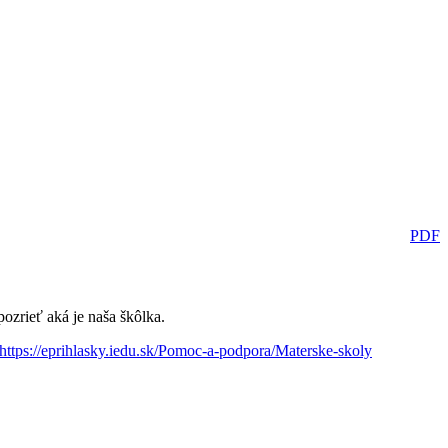
PDF
pozrieť aká je naša škôlka.
https://eprihlasky.iedu.sk/Pomoc-a-podpora/Materske-skoly