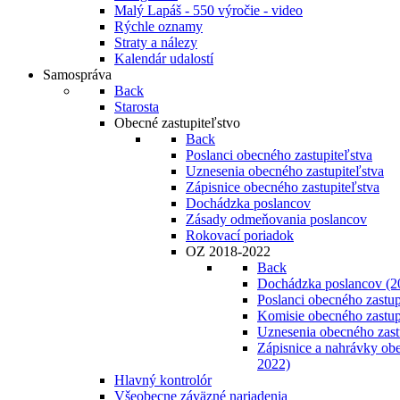
Malý Lapáš - 550 výročie - video
Rýchle oznamy
Straty a nálezy
Kalendár udalostí
Samospráva
Back
Starosta
Obecné zastupiteľstvo
Back
Poslanci obecného zastupiteľstva
Uznesenia obecného zastupiteľstva
Zápisnice obecného zastupiteľstva
Dochádzka poslancov
Zásady odmeňovania poslancov
Rokovací poriadok
OZ 2018-2022
Back
Dochádzka poslancov (2
Poslanci obecného zastup
Komisie obecného zastup
Uznesenia obecného zast
Zápisnice a nahrávky obe
2022)
Hlavný kontrolór
Všeobecne záväzné nariadenia