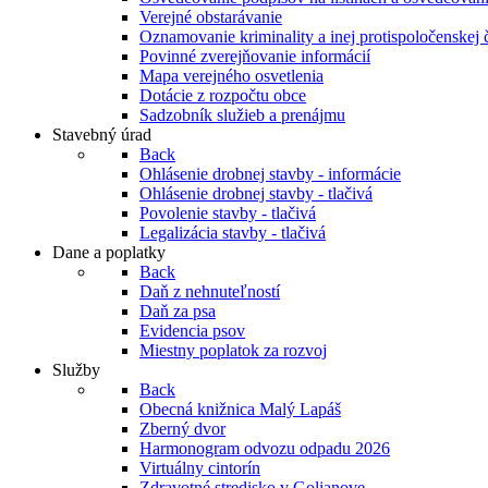
Verejné obstarávanie
Oznamovanie kriminality a inej protispoločenskej 
Povinné zverejňovanie informácií
Mapa verejného osvetlenia
Dotácie z rozpočtu obce
Sadzobník služieb a prenájmu
Stavebný úrad
Back
Ohlásenie drobnej stavby - informácie
Ohlásenie drobnej stavby - tlačivá
Povolenie stavby - tlačivá
Legalizácia stavby - tlačivá
Dane a poplatky
Back
Daň z nehnuteľností
Daň za psa
Evidencia psov
Miestny poplatok za rozvoj
Služby
Back
Obecná knižnica Malý Lapáš
Zberný dvor
Harmonogram odvozu odpadu 2026
Virtuálny cintorín
Zdravotné stredisko v Golianove