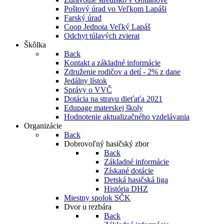
Poštový úrad vo Veľkom Lapáši
Farský úrad
Coop Jednota Veľký Lapáš
Odchyt túlavých zvierat
Škôlka
Back
Kontakt a základné informácie
Združenie rodičov a detí - 2% z dane
Jedálny lístok
Správy o VVČ
Dotácia na stravu dieťaťa 2021
Edupage materskej školy
Hodnotenie aktualizačného vzdelávania
Organizácie
Back
Dobrovoľný hasičský zbor
Back
Základné informácie
Získané dotácie
Detská hasičská liga
História DHZ
Miestny spolok SČK
Dvor u rezbára
Back