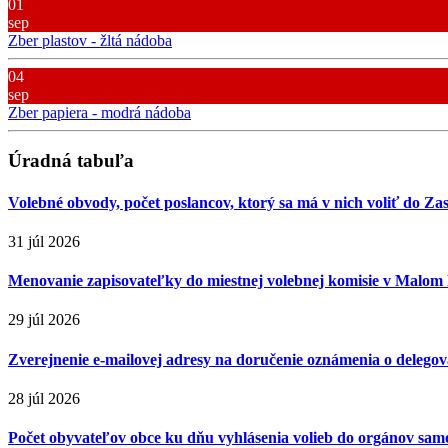
01
sep
Zber plastov - žltá nádoba
04
sep
Zber papiera - modrá nádoba
Úradná tabuľa
Volebné obvody, počet poslancov, ktorý sa má v nich voliť do Za
31 júl 2026
Menovanie zapisovateľky do miestnej volebnej komisie v Malom
29 júl 2026
Zverejnenie e-mailovej adresy na doručenie oznámenia o delegova
28 júl 2026
Počet obyvateľov obce ku dňu vyhlásenia volieb do orgánov sa