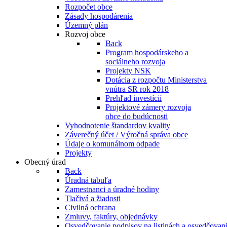
Rozpočet obce
Zásady hospodárenia
Územný plán
Rozvoj obce
Back
Program hospodárskeho a
sociálneho rozvoja
Projekty NSK
Dotácia z rozpočtu Ministerstva
vnútra SR rok 2018
Prehľad investícií
Projektové zámery rozvoja
obce do budúcnosti
Vyhodnotenie štandardov kvality
Záverečný účet / Výročná správa obce
Údaje o komunálnom odpade
Projekty
Obecný úrad
Back
Úradná tabuľa
Zamestnanci a úradné hodiny
Tlačivá a žiadosti
Civilná ochrana
Zmluvy, faktúry, objednávky
Osvedčovanie podpisov na listinách a osvedčovanie