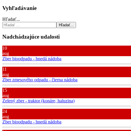
Vyhľadávanie
Hľadať...
Hľadať...
Nadchádzajúce udalosti
10
aug
Zber bioodpadu - hnedá nádoba
11
aug
Zber zmesového odpadu - čierna nádoba
15
aug
Zelený zber - traktor (konáre, haluzina)
24
aug
Zber bioodpadu - hnedá nádoba