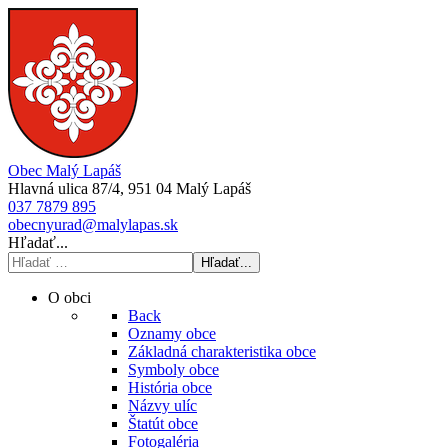
Obec Malý Lapáš
Hlavná ulica 87/4, 951 04 Malý Lapáš
037 7879 895
obecnyurad@malylapas.sk
Hľadať...
Hľadať...
O obci
Back
Oznamy obce
Základná charakteristika obce
Symboly obce
História obce
Názvy ulíc
Štatút obce
Fotogaléria