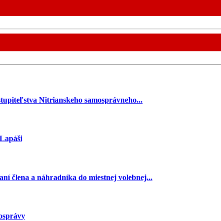
stupiteľstva Nitrianskeho samosprávneho...
 Lapáši
ní člena a náhradníka do miestnej volebnej...
mosprávy