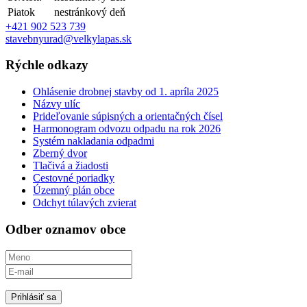
Piatok
nestránkový deň
+421 902 523 739
stavebnyurad@velkylapas.sk
Rýchle odkazy
Ohlásenie drobnej stavby od 1. apríla 2025
Názvy ulíc
Prideľovanie súpisných a orientačných čísel
Harmonogram odvozu odpadu na rok 2026
Systém nakladania odpadmi
Zberný dvor
Tlačivá a žiadosti
Cestovné poriadky
Územný plán obce
Odchyt túlavých zvierat
Odber oznamov obce
Prihlásiť sa