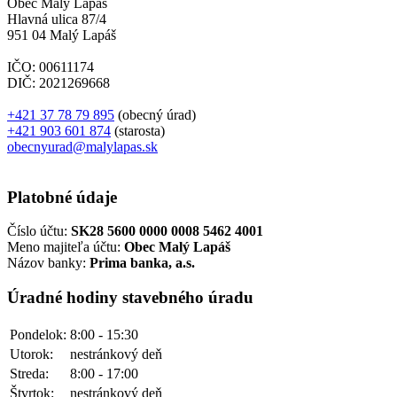
Obec Malý Lapáš
Hlavná ulica 87/4
951 04 Malý Lapáš
IČO: 00611174
DIČ: 2021269668
+421 37 78 79 895
(obecný úrad)
+421 903 601 874
(starosta)
obecnyurad@malylapas.sk
Platobné údaje
Číslo účtu:
SK28 5600 0000 0008 5462 4001
Meno majiteľa účtu:
Obec Malý Lapáš
Názov banky:
Prima banka, a.s.
Úradné hodiny stavebného úradu
Pondelok:
8:00 - 15:30
Utorok:
nestránkový deň
Streda:
8:00 - 17:00
Štvrtok:
nestránkový deň