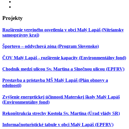
Projekty
Rozšírenie verejného osvetlenia v obci Malý Lapáš (Nitriansky
samosprávny kraj)
Športovo – oddychová zóna (Program Slovensko)
ČOV Malý Lapáš - rozšírenie kapacity (Environmentálny fond)
Chodník medzi ulicou Sv. Martina a Slnečnou ulicou (EPFRV)
Prestavba a prístavba MŠ Malý Lapáš (Plán obnovy a
odolnosti)
Zvýšenie energetickej účinnosti Materskej školy Malý Lapáš
(Environmentálny fond)
Rekonštrukcia strechy Kostola Sv. Martina (Úrad vlády SR)
Informačnoturistické tabule v obci Malý Lapáš (EPFRV)