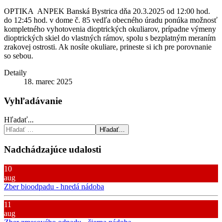
OPTIKA ANPEK Banská Bystrica dňa 20.3.2025 od 12:00 hod.
do 12:45 hod. v dome č. 85 vedľa obecného úradu ponúka možnosť
kompletného vyhotovenia dioptrických okuliarov, prípadne výmeny
dioptrických skiel do vlastných rámov, spolu s bezplatným meraním
zrakovej ostrosti. Ak nosíte okuliare, prineste si ich pre porovnanie
so sebou.
Detaily
18. marec 2025
Vyhľadávanie
Hľadať...
Hľadať...
Nadchádzajúce udalosti
10
aug
Zber bioodpadu - hnedá nádoba
11
aug