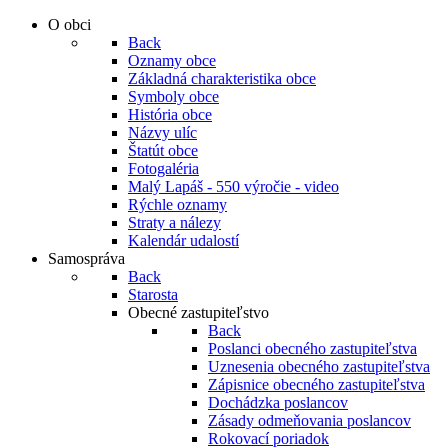
O obci
Back
Oznamy obce
Základná charakteristika obce
Symboly obce
História obce
Názvy ulíc
Štatút obce
Fotogaléria
Malý Lapáš - 550 výročie - video
Rýchle oznamy
Straty a nálezy
Kalendár udalostí
Samospráva
Back
Starosta
Obecné zastupiteľstvo
Back
Poslanci obecného zastupiteľstva
Uznesenia obecného zastupiteľstva
Zápisnice obecného zastupiteľstva
Dochádzka poslancov
Zásady odmeňovania poslancov
Rokovací poriadok