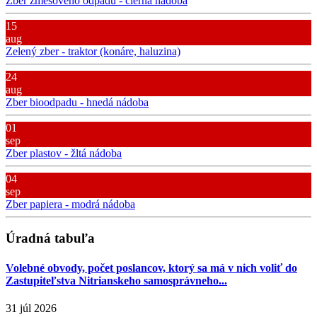
Zber zmesového odpadu - čierna nádoba
15
aug
Zelený zber - traktor (konáre, haluzina)
24
aug
Zber bioodpadu - hnedá nádoba
01
sep
Zber plastov - žltá nádoba
04
sep
Zber papiera - modrá nádoba
Úradná tabuľa
Volebné obvody, počet poslancov, ktorý sa má v nich voliť do
Zastupiteľstva Nitrianskeho samosprávneho...
31 júl 2026