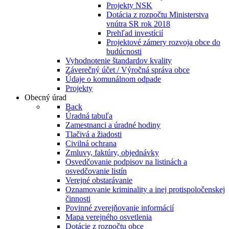
Projekty NSK
Dotácia z rozpočtu Ministerstva
vnútra SR rok 2018
Prehľad investícií
Projektové zámery rozvoja obce do
budúcnosti
Vyhodnotenie štandardov kvality
Záverečný účet / Výročná správa obce
Údaje o komunálnom odpade
Projekty
Obecný úrad
Back
Úradná tabuľa
Zamestnanci a úradné hodiny
Tlačivá a žiadosti
Civilná ochrana
Zmluvy, faktúry, objednávky
Osvedčovanie podpisov na listinách a
osvedčovanie listín
Verejné obstarávanie
Oznamovanie kriminality a inej protispoločenskej
činnosti
Povinné zverejňovanie informácií
Mapa verejného osvetlenia
Dotácie z rozpočtu obce