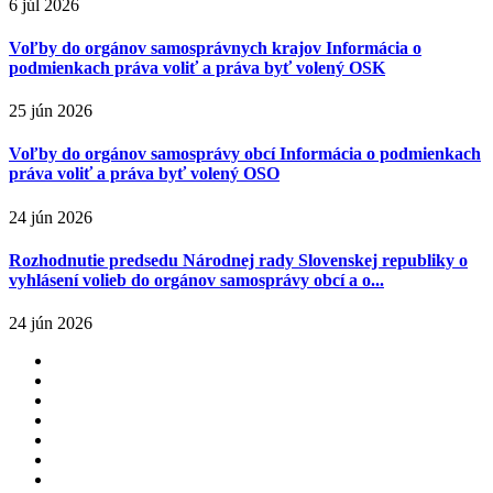
6 júl 2026
Voľby do orgánov samosprávnych krajov Informácia o
podmienkach práva voliť a práva byť volený OSK
25 jún 2026
Voľby do orgánov samosprávy obcí Informácia o podmienkach
práva voliť a práva byť volený OSO
24 jún 2026
Rozhodnutie predsedu Národnej rady Slovenskej republiky o
vyhlásení volieb do orgánov samosprávy obcí a o...
24 jún 2026