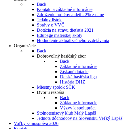
Back
Kontakt a základné informácie
Združenie rodičov a detí - 2% z dane
Jedálny lístok
Správy o VVČ
Dotácia na stravu dieťaťa 2021
Edupage materskej školy
Hodnotenie aktualizačného vzdelávania
Organizácie
Back
Dobrovoľný hasičský zbor
Back
Základné informácie
Získané dotácie
Detská hasičská liga
História DHZ
Miestny spolok SČK
Dvor u rezbára
Back
Základné informácie
Výzvy k spolupráci
Stolnotenisový klub Malý Lapáš
Jednota dôchodcov na Slovensku Veľký Lapáš
Voľby samospráva 2026
Kontakt