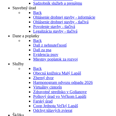
Sadzobník služieb a prenájmu
Stavebný úrad
Back
Ohlásenie drobnej stavby - informácie
Ohlásenie drobnej stavby - tlačivá
Povolenie stavby - tlačivá
Legalizácia stavby - tlačivá
Dane a poplatky
Back
Daň z nehnuteľností
Daň za psa
Evidencia psov
Miestny poplatok za rozvoj
Služby
Back
Obecná knižnica Malý Lapáš
Zberný dvor
Harmonogram odvozu odpadu 2026
Virtuálny cintorín
Zdravotné stredisko v Golianove
Poštový úrad vo Veľkom Lapáši
Farský úrad
Coop Jednota Veľký Lapáš
Odchyt túlavých zvierat
Škôlka