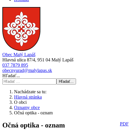
Obec Malý Lapáš
Hlavná ulica 87/4, 951 04 Malý Lapáš
037 7879 895
obecnyurad@malylapas.sk
Hľadať...
Hľadať...
Nachádzate sa tu:
Hlavná stránka
O obci
Oznamy obce
Očná optika - oznam
Očná optika - oznam
PDF