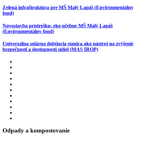
Zelená infraštruktúra pre MŠ Malý Lapáš (Environmentálny
fond)
Novostavba prístrešku, eko učebne MŠ Malý Lapáš
(Environmentálny fond)
Univerzálna solárna dobíjacia stanica ako nástroj na zvýšenie
bezpečnosti a dostupnosti sídiel (MAS IROP)
Odpady a kompostovanie