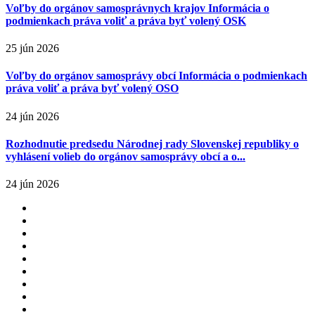
Voľby do orgánov samosprávnych krajov Informácia o
podmienkach práva voliť a práva byť volený OSK
25 jún 2026
Voľby do orgánov samosprávy obcí Informácia o podmienkach
práva voliť a práva byť volený OSO
24 jún 2026
Rozhodnutie predsedu Národnej rady Slovenskej republiky o
vyhlásení volieb do orgánov samosprávy obcí a o...
24 jún 2026