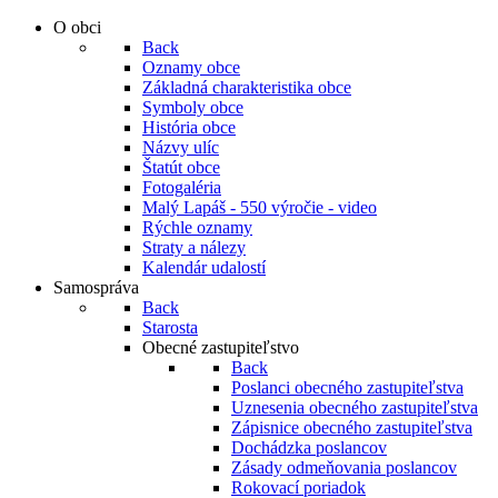
O obci
Back
Oznamy obce
Základná charakteristika obce
Symboly obce
História obce
Názvy ulíc
Štatút obce
Fotogaléria
Malý Lapáš - 550 výročie - video
Rýchle oznamy
Straty a nálezy
Kalendár udalostí
Samospráva
Back
Starosta
Obecné zastupiteľstvo
Back
Poslanci obecného zastupiteľstva
Uznesenia obecného zastupiteľstva
Zápisnice obecného zastupiteľstva
Dochádzka poslancov
Zásady odmeňovania poslancov
Rokovací poriadok