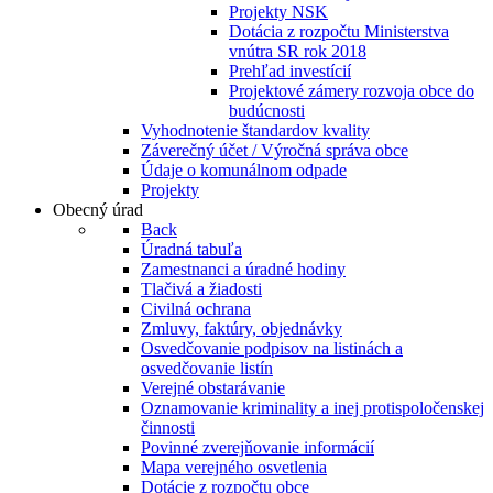
Projekty NSK
Dotácia z rozpočtu Ministerstva
vnútra SR rok 2018
Prehľad investícií
Projektové zámery rozvoja obce do
budúcnosti
Vyhodnotenie štandardov kvality
Záverečný účet / Výročná správa obce
Údaje o komunálnom odpade
Projekty
Obecný úrad
Back
Úradná tabuľa
Zamestnanci a úradné hodiny
Tlačivá a žiadosti
Civilná ochrana
Zmluvy, faktúry, objednávky
Osvedčovanie podpisov na listinách a
osvedčovanie listín
Verejné obstarávanie
Oznamovanie kriminality a inej protispoločenskej
činnosti
Povinné zverejňovanie informácií
Mapa verejného osvetlenia
Dotácie z rozpočtu obce