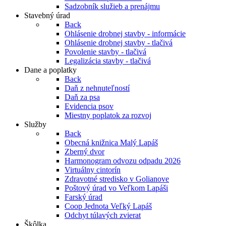
Sadzobník služieb a prenájmu
Stavebný úrad
Back
Ohlásenie drobnej stavby - informácie
Ohlásenie drobnej stavby - tlačivá
Povolenie stavby - tlačivá
Legalizácia stavby - tlačivá
Dane a poplatky
Back
Daň z nehnuteľností
Daň za psa
Evidencia psov
Miestny poplatok za rozvoj
Služby
Back
Obecná knižnica Malý Lapáš
Zberný dvor
Harmonogram odvozu odpadu 2026
Virtuálny cintorín
Zdravotné stredisko v Golianove
Poštový úrad vo Veľkom Lapáši
Farský úrad
Coop Jednota Veľký Lapáš
Odchyt túlavých zvierat
Škôlka