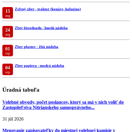
Zelený zber - traktor (konáre, haluzina)
15
aug
Zber bioodpadu - hnedá nádoba
24
aug
Zber plastov - žltá nádoba
01
sep
Zber papiera - modrá nádoba
04
sep
Úradná tabuľa
Volebné obvody, počet poslancov, ktorý sa má v nich voliť do
Zastupiteľstva Nitrianskeho samosprávneho...
31 júl 2026
Menovanie zapisovateľky do miestnej volebnej komisie v