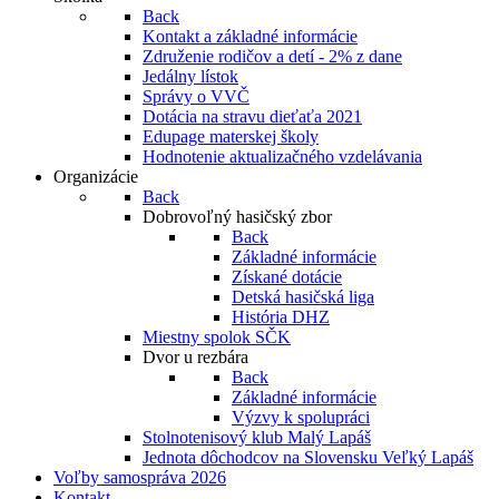
Back
Kontakt a základné informácie
Združenie rodičov a detí - 2% z dane
Jedálny lístok
Správy o VVČ
Dotácia na stravu dieťaťa 2021
Edupage materskej školy
Hodnotenie aktualizačného vzdelávania
Organizácie
Back
Dobrovoľný hasičský zbor
Back
Základné informácie
Získané dotácie
Detská hasičská liga
História DHZ
Miestny spolok SČK
Dvor u rezbára
Back
Základné informácie
Výzvy k spolupráci
Stolnotenisový klub Malý Lapáš
Jednota dôchodcov na Slovensku Veľký Lapáš
Voľby samospráva 2026
Kontakt