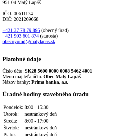
951 04 Malý Lapáš
IČO: 00611174
DIČ: 2021269668
+421 37 78 79 895
(obecný úrad)
+421 903 601 874
(starosta)
obecnyurad@malylapas.sk
Platobné údaje
Číslo účtu:
SK28 5600 0000 0008 5462 4001
Meno majiteľa účtu:
Obec Malý Lapáš
Názov banky:
Prima banka, a.s.
Úradné hodiny stavebného úradu
Pondelok:
8:00 - 15:30
Utorok:
nestránkový deň
Streda:
8:00 - 17:00
Štvrtok:
nestránkový deň
Piatok
nestránkový deň