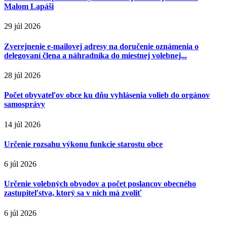
Malom Lapáši
29 júl 2026
Zverejnenie e-mailovej adresy na doručenie oznámenia o
delegovaní člena a náhradníka do miestnej volebnej...
28 júl 2026
Počet obyvateľov obce ku dňu vyhlásenia volieb do orgánov
samosprávy
14 júl 2026
Určenie rozsahu výkonu funkcie starostu obce
6 júl 2026
Určenie volebných obvodov a počet poslancov obecného
zastupiteľstva, ktorý sa v nich má zvoliť
6 júl 2026