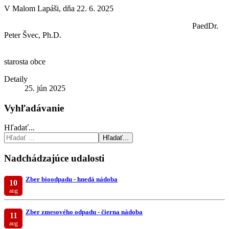
V Malom Lapáši, dňa 22. 6. 2025
PaedDr.
Peter Švec, Ph.D.
starosta obce
Detaily
25. jún 2025
Vyhľadávanie
Hľadať...
Hľadať...
Nadchádzajúce udalosti
Zber bioodpadu - hnedá nádoba
10
aug
Zber zmesového odpadu - čierna nádoba
11
aug