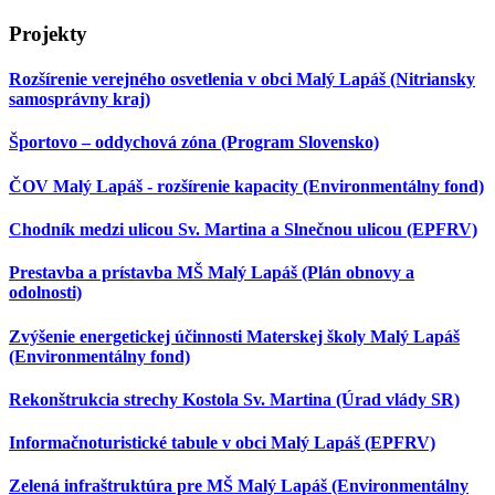
Projekty
Rozšírenie verejného osvetlenia v obci Malý Lapáš (Nitriansky
samosprávny kraj)
Športovo – oddychová zóna (Program Slovensko)
ČOV Malý Lapáš - rozšírenie kapacity (Environmentálny fond)
Chodník medzi ulicou Sv. Martina a Slnečnou ulicou (EPFRV)
Prestavba a prístavba MŠ Malý Lapáš (Plán obnovy a
odolnosti)
Zvýšenie energetickej účinnosti Materskej školy Malý Lapáš
(Environmentálny fond)
Rekonštrukcia strechy Kostola Sv. Martina (Úrad vlády SR)
Informačnoturistické tabule v obci Malý Lapáš (EPFRV)
Zelená infraštruktúra pre MŠ Malý Lapáš (Environmentálny