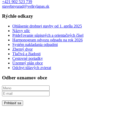
+421 902 523 739
stavebnyurad@velkylapas.sk
Rýchle odkazy
Ohlásenie drobnej stavby od 1. apríla 2025
Názvy ulíc
Prideľovanie súpisných a orientačných čísel
Harmonogram odvozu odpadu na rok 2026
Systém nakladania odpadmi
Zberný dvor
Tlačivá a žiadosti
Cestovné poriadky
Územný plán obce
Odchyt túlavých zvierat
Odber oznamov obce
Prihlásiť sa