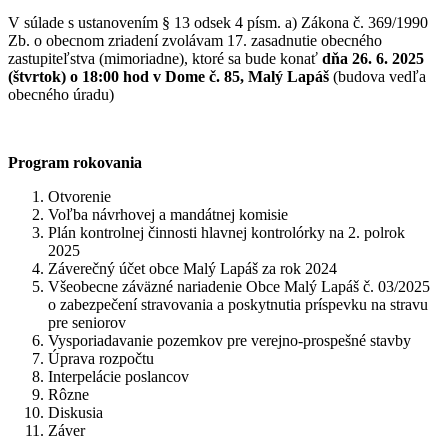
V súlade s ustanovením § 13 odsek 4 písm. a) Zákona č. 369/1990
Zb. o obecnom zriadení zvolávam 17. zasadnutie obecného
zastupiteľstva (mimoriadne), ktoré sa bude konať
dňa 26. 6. 2025
(štvrtok) o 18:00 hod v Dome č. 85, Malý Lapáš
(budova vedľa
obecného úradu)
Program rokovania
Otvorenie
Voľba návrhovej a mandátnej komisie
Plán kontrolnej činnosti hlavnej kontrolórky na 2. polrok
2025
Záverečný účet obce Malý Lapáš za rok 2024
Všeobecne záväzné nariadenie Obce Malý Lapáš č. 03/2025
o zabezpečení stravovania a poskytnutia príspevku na stravu
pre seniorov
Vysporiadavanie pozemkov pre verejno-prospešné stavby
Úprava rozpočtu
Interpelácie poslancov
Rôzne
Diskusia
Záver